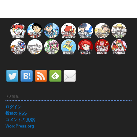
BRITANNI
ぜろどら
パズドラ
ぜろどら
千分率の子
パパバカの
Aの勇者た
新着漫画
ま！
ま！
ま！おまけ
どもたち
ススメ
ち
みんな
ROBINの
本/グッズ
Norrathの
まんがコー
かっぱの
通販
空の下
ナー
漫画
漫画紹介
イラスト
BOOTH
FANBOX
メタ情報
ログイン
投稿の
RSS
コメントの
RSS
WordPress.org