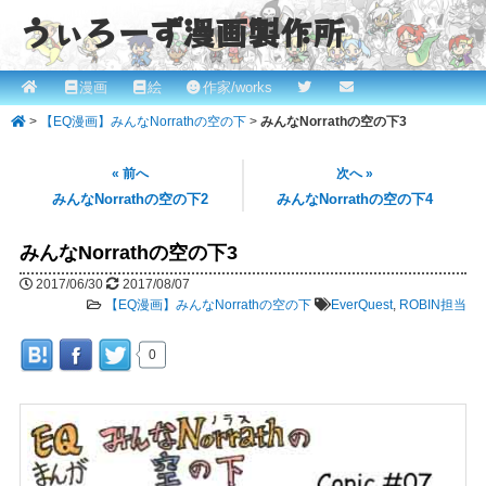
うぃろーず漫画製作所
メ
漫画
絵
作家/works
メ
ROBINとかっぱの漫画スタジオ！ willows.online
イ
>
【EQ漫画】みんなNorrathの空の下
>
みんなNorrathの空の下3
イ
ン
メ
ン
« 前へ
次へ »
ニ
みんなNorrathの空の下2
みんなNorrathの空の下4
コ
ュ
ー
みんなNorrathの空の下3
ン
2017/06/30
2017/08/07
テ
【EQ漫画】みんなNorrathの空の下
EverQuest
,
ROBIN担当
ン
0
ツ
へ
移