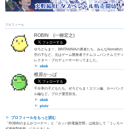
プロフィール
ROBIN (一柳宏之)
ぜろどらま！、BRITANNIAの勇者たち、みんなNorrathの
空の下など。元はゲーム開発者でナムコ→バンナムでディ
レクター・プロデューサーやってました。
skeb
椎原かっぱ
千分率の子どもたち、ぜろどらま！エリン編、カーバンク
ル編など。ブログ運営担当。
skeb
pixiv
プロフィールをもっと読む
「ROBINのまんがコーナー」と「カッパ的電脳空間」は統合して「うぃろー
ず漫画製作所」になりました。