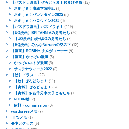
【パズドラ漫画】ぜろどらま！おまけ漫画
(12)
おまけま！魔導学院小話
(1)
おまけま！バレンタイン2025
(5)
おまけま！ハロウィン2025
(6)
【パズドラ漫画】パズドラま！
(119)
【UO漫画】BRITANNIAの勇者たち
(20)
【UO漫画】現代UOの勇者たち
(7)
【EQ漫画】みんなNorrathの空の下
(12)
【漫画】ROBINのまんがコーナー
(9)
【漫画】かっぱの漫画
(5)
かっぱのネトゲ漫画
(3)
サステナウィーク2022
(2)
【絵】イラスト
(22)
【絵】ぜろどらま！
(11)
【資料】ぜろどらま！
(5)
【資料】さあ千分率の子どもたち
(1)
ROBIN絵
(2)
依頼・commission
(3)
wordpressメモ
(7)
TIPSメモ
(1)
◆本とグッズ
(6)