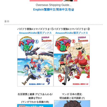
Overseas Shipping Guide...
English
/
繁體中文
/
简体中文
/
한글
著作
パズドラ冒険4コマパズドラま! ①
パズドラ冒険4コマパズドラま! ②
Amazon
/
Kindle
/
楽天ブックス
Amazon
/
Kindle
/
楽天ブックス
生活習慣と健康 デビラあらわる!
マンガ 日本の歴史:
健康を守れ!!
明治維新と近代国家 (7)
(マンガでわかる保健の本)