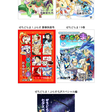
ぜろどらま！ぷらす 新春快楽号
ぜろどらま！5巻
ぜろどらま！ぷらす七夕スペシャル編