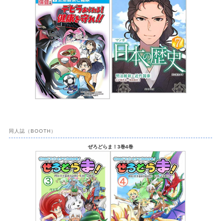
同人誌（BOOTH）
ぜろどらま！3巻4巻