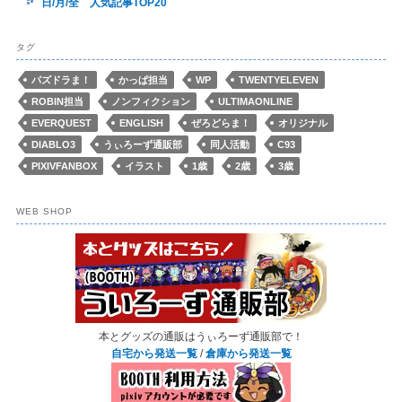
日/月/全 人気記事TOP20
タグ
パズドラま！
かっぱ担当
WP
TWENTYELEVEN
ROBIN担当
ノンフィクション
ULTIMAONLINE
EVERQUEST
ENGLISH
ぜろどらま！
オリジナル
DIABLO3
うぃろーず通販部
同人活動
C93
PIXIVFANBOX
イラスト
1歳
2歳
3歳
WEB SHOP
本とグッズの通販はうぃろーず通販部で！
自宅から発送一覧
/
倉庫から発送一覧