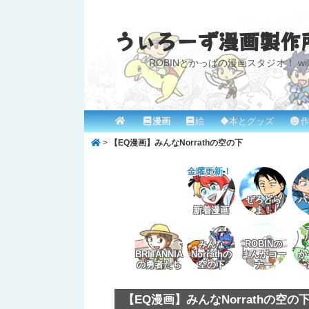
うぃろーず漫画製作
ROBINとかっぱの漫画スタジオ！ willow
メ
漫画
絵
◆本とグッズ
作
メ
サ
イ
>
【EQ漫画】みんなNorrathの空の下
イ
ブ
ン
メ
金曜更新！
ン
コ
ニ
コ
ン
ぜろどら
パ
ュ
新着漫画
ま！
ー
ン
テ
みんな
ROBINの
テ
ン
BRITANNIA
Norrathの
まんがコー
か
の勇者たち
空の下
ナー
ン
ツ
【EQ漫画】みんなNorrathの空の
ツ
へ