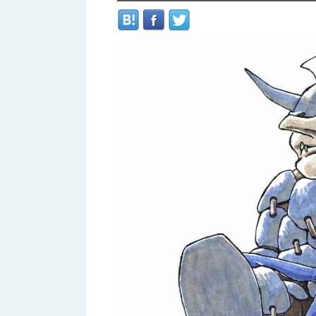
へ
移
移
動
動