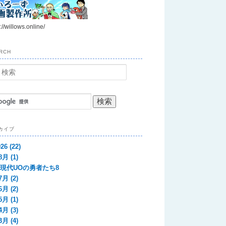
://willows.online/
RCH
カイブ
026
(22)
8月
(1)
現代UOの勇者たち8
7月
(2)
6月
(2)
5月
(1)
4月
(3)
3月
(4)