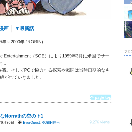
漫画
▼最新話
～2000年 *ROBIN)
プロ
ne Entertainment（SOE）により1999年3月に米国でサー
です。
界観、そしてPCで協力する探索や戦闘は当時画期的なも
き継がれていきました。
page top
なNorrathの空の下1
9,276 views
7年6月30日
EverQuest
,
ROBIN担当