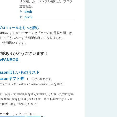
リン編、カーバンクル編など。ブログ
運営担当。
skeb
pixiv
プロフィールをもっと読む
OBINのまんがコーナー」と「カッパ的電脳空間」は
して「うぃろーず漫画製作所」になりました。
で漫画描いてます。
支援ありがとうございます！
xivFANBOX
azonほしいものリスト
azonギフト券
(15円から送れます)
アドレス：willows☆willows.online（☆を＠に）
フト設定」で住所氏名を添えてお送りくださった方には年
回程度お礼状をお送りしています。ギフト券の方はメッセ
に住所氏名をご記名ください。
ナー◆ リンクご自由に