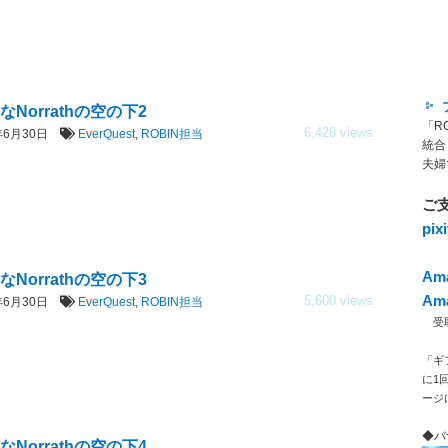
なNorrathの空の下2
「R
6,426 views
7年6月30日
EverQuest
,
ROBIN担当
統合
夫婦
ご
pi
Am
なNorrathの空の下3
Am
5,600 views
7年6月30日
EverQuest
,
ROBIN担当
受取人
「ギ
に1
ージ
◆バ
なNorrathの空の下4