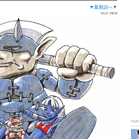
▼最新話へ▼
↑OLD ↓NEW
TOP