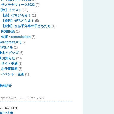
サステナウィーク2022
(2)
【絵】イラスト
(22)
【絵】ぜろどらま！
(11)
【資料】ぜろどらま！
(5)
【資料】さあ千分率の子どもたち
(1)
ROBIN絵
(2)
依頼・commission
(3)
wordpressメモ
(7)
TIPSメモ
(1)
◆本とグッズ
(6)
★お知らせ
(20)
サイト更新
(1)
お仕事情報
(6)
イベント・企画
(1)
漫画紹介
BINのまんがコーナー 旧コンテンツ
timaOnline
UOで人狼