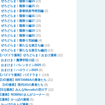
ぜろどらま！龍祭り編14
(23)
ぜろどらま！龍祭り編15
(6)
ぜろどらま！新春快楽号特別編
(2)
ぜろどらま！龍祭り編16
(14)
ぜろどらま！龍祭り編17
(10)
ぜろどらま！龍祭り編18
(10)
ぜろどらま！龍祭り編19
(13)
ぜろどらま！龍祭り編20
(15)
ぜろどらま！龍祭り完結編
(4)
ぜろどらま！新たなる旅立ち編
(14)
ぜろどらま！新たなる旅立ち編(2)
(11)
【パズドラ漫画】ぜろどらま！おまけ漫画
(12)
おまけま！魔導学院小話
(1)
おまけま！バレンタイン2025
(5)
おまけま！ハロウィン2025
(6)
【パズドラ漫画】パズドラま！
(119)
【UO漫画】BRITANNIAの勇者たち
(21)
【UO漫画】現代UOの勇者たち
(8)
【EQ漫画】みんなNorrathの空の下
(12)
【漫画】ROBINのまんがコーナー
(9)
【漫画】かっぱの漫画
(5)
かっぱのネトゲ漫画
(3)