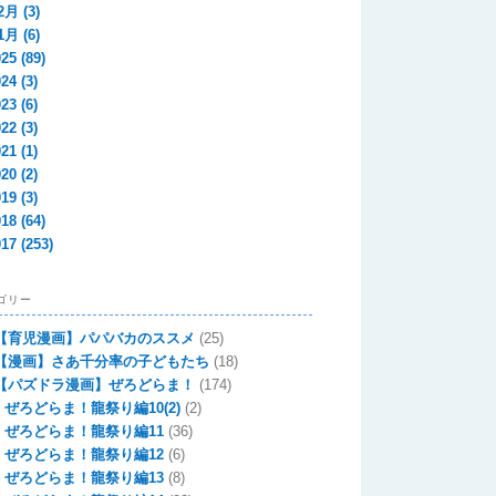
2月
(3)
1月
(6)
025
(89)
024
(3)
023
(6)
022
(3)
021
(1)
020
(2)
019
(3)
018
(64)
017
(253)
ゴリー
【育児漫画】パパバカのススメ
(25)
【漫画】さあ千分率の子どもたち
(18)
【パズドラ漫画】ぜろどらま！
(174)
ぜろどらま！龍祭り編10(2)
(2)
ぜろどらま！龍祭り編11
(36)
ぜろどらま！龍祭り編12
(6)
ぜろどらま！龍祭り編13
(8)