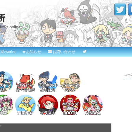
所
s.online
家/works
★お知らせ
お問い合わせ
スポ
ズドラ
ぜろどら
千分率の子
パパバカの
ま！
ま！おまけ
どもたち
ススメ
本/グッズ
っぱの
通販
漫画
漫画紹介
イラスト
BOOTH
FANBOX
下