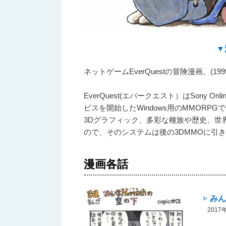
▼
ネットゲームEverQuestの冒険漫画。(1999年
EverQuest(エバークエスト）はSony Onli
ビスを開始したWindows用のMMORPG
3Dグラフィック、多彩な種族や歴史、世
ので、そのシステムは後の3DMMOに引
漫画各話
みん
201