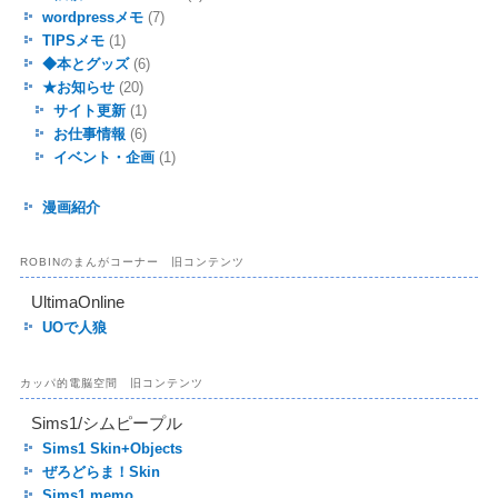
wordpressメモ
(7)
TIPSメモ
(1)
◆本とグッズ
(6)
★お知らせ
(20)
サイト更新
(1)
お仕事情報
(6)
イベント・企画
(1)
漫画紹介
ROBINのまんがコーナー 旧コンテンツ
UltimaOnline
UOで人狼
カッパ的電脳空間 旧コンテンツ
Sims1/シムピープル
Sims1 Skin+Objects
ぜろどらま！Skin
Sims1 memo