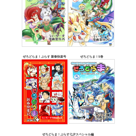
ぜろどらま！ぷらす 新春快楽号
ぜろどらま！5巻
ぜろどらま！ぷらす七夕スペシャル編