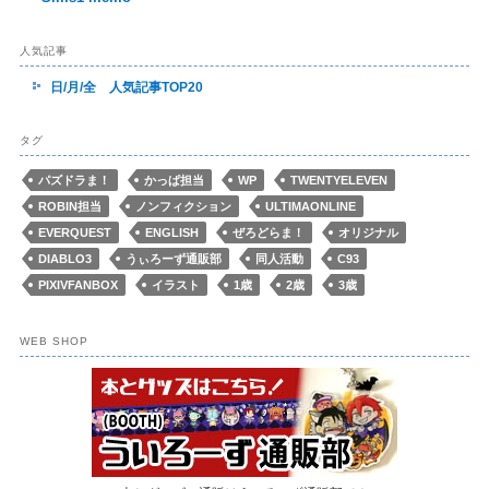
人気記事
日/月/全 人気記事TOP20
タグ
パズドラま！
かっぱ担当
WP
TWENTYELEVEN
ROBIN担当
ノンフィクション
ULTIMAONLINE
EVERQUEST
ENGLISH
ぜろどらま！
オリジナル
DIABLO3
うぃろーず通販部
同人活動
C93
PIXIVFANBOX
イラスト
1歳
2歳
3歳
WEB SHOP