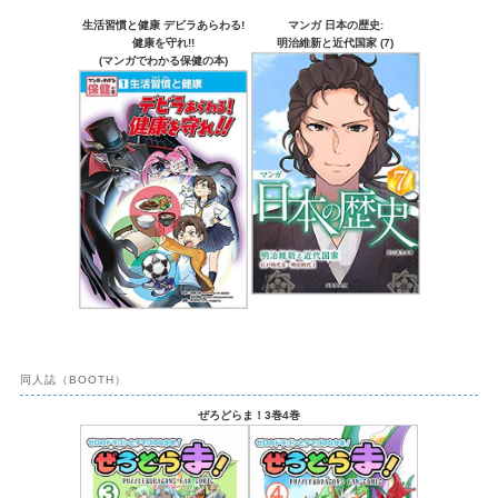
生活習慣と健康 デビラあらわる!
マンガ 日本の歴史:
健康を守れ!!
明治維新と近代国家 (7)
(マンガでわかる保健の本)
同人誌（BOOTH）
ぜろどらま！3巻4巻