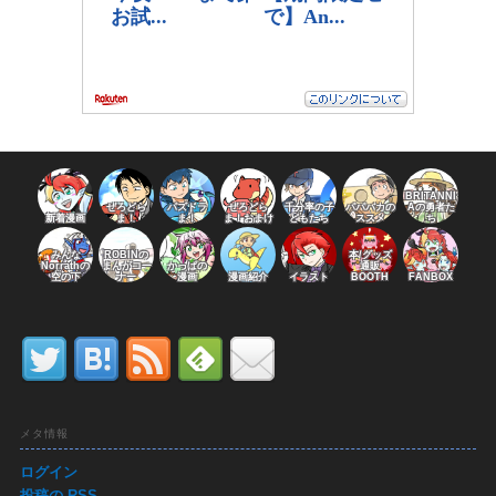
BRITANNI
ぜろどら
パズドラ
ぜろどら
千分率の子
パパバカの
Aの勇者た
新着漫画
ま！
ま！
ま！おまけ
どもたち
ススメ
ち
みんな
ROBINの
本/グッズ
Norrathの
まんがコー
かっぱの
通販
空の下
ナー
漫画
漫画紹介
イラスト
BOOTH
FANBOX
メタ情報
ログイン
投稿の
RSS