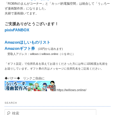
「ROBINのまんがコーナー」と「カッパ的電脳空間」は統合して「うぃろー
ず漫画製作所」になりました。
夫婦で漫画描いてます。
ご支援ありがとうございます！
pixivFANBOX
Amazonほしいものリスト
Amazonギフト券
(15円から送れます)
受取人アドレス：willows☆willows.online（☆を＠に）
「ギフト設定」で住所氏名を添えてお送りくださった方には年に1回程度お礼状を
お送りしています。ギフト券の方はメッセージに住所氏名をご記名ください。
◆バナー◆ リンクご自由に
https://willows.online/
SEARCH
検