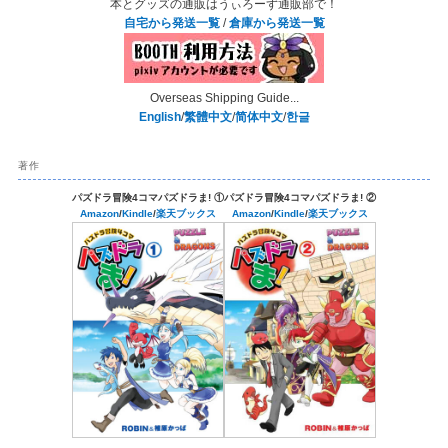
本とグッズの通販はうぃろーず通販部で！
自宅から発送一覧
/
倉庫から発送一覧
Overseas Shipping Guide...
English
/
繁體中文
/
简体中文
/
한글
著作
パズドラ冒険4コマパズドラま! ①
パズドラ冒険4コマパズドラま! ②
Amazon
/
Kindle
/
楽天ブックス
Amazon
/
Kindle
/
楽天ブックス