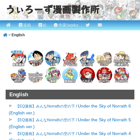
うぃろーず漫画製作所
メ
漫画
絵
作家/works
メ
サ
ROBINとかっぱの漫画スタジオ！ willows.online
イ
>
English
イ
ブ
ン
メ
ン
コ
金曜更新！
ニ
コ
ン
ュ
ぜろどら
パズドラ
ぜろどら
千分率の子
パパバカの
BRITANNIA
新着漫画
ま！
ま！
ま！おまけ
どもたち
ススメ
の勇者たち
ー
ン
テ
みんな
ROBINの
本/グッズ
Norrathの
まんがコー
かっぱの
通販
空の下
ナー
漫画
漫画紹介
イラスト
BOOTH
FANBOX
テ
ン
English
ン
ツ
Under the Sky of Norrath 6
【EQ漫画】みんなNorrathの空の下
/
ツ
へ
(English ver.)
へ
移
Under the Sky of Norrath 5
【EQ漫画】みんなNorrathの空の下
/
(English ver.)
移
動
Under the Sky of Norrath 4
【EQ漫画】みんなNorrathの空の下
/