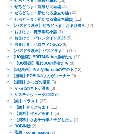
ぜろどらま！龍祭り編20
(15)
ぜろどらま！龍祭り完結編
(4)
ぜろどらま！新たなる旅立ち編
(14)
ぜろどらま！新たなる旅立ち編(2)
(11)
【パズドラ漫画】ぜろどらま！おまけ漫画
(12)
おまけま！魔導学院小話
(1)
おまけま！バレンタイン2025
(5)
おまけま！ハロウィン2025
(6)
【パズドラ漫画】パズドラま！
(119)
【UO漫画】BRITANNIAの勇者たち
(21)
【UO漫画】現代UOの勇者たち
(8)
【EQ漫画】みんなNorrathの空の下
(12)
【漫画】ROBINのまんがコーナー
(9)
【漫画】かっぱの漫画
(5)
かっぱのネトゲ漫画
(3)
サステナウィーク2022
(2)
【絵】イラスト
(22)
【絵】ぜろどらま！
(11)
【資料】ぜろどらま！
(5)
【資料】さあ千分率の子どもたち
(1)
ROBIN絵
(2)
依頼・commission
(3)