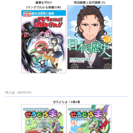
健康を守れ!!
明治維新と近代国家 (7)
(マンガでわかる保健の本)
同人誌（BOOTH）
ぜろどらま！3巻4巻