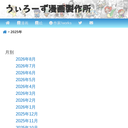
うぃろーず漫画製作所
メ
漫画
絵
作家/works
メ
サ
ROBINとかっぱの漫画スタジオ！ willows.online
イ
>
2025年
イ
ブ
ン
メ
ン
コ
ニ
月別
コ
ン
ュ
2026年8月
ー
2026年7月
ン
テ
2026年6月
テ
ン
2026年5月
2026年4月
ン
ツ
2026年3月
ツ
へ
2026年2月
2026年1月
へ
移
2025年12月
移
動
2025年11月
2025年10月