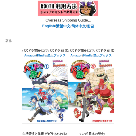
Overseas Shipping Guide...
English
/
繁體中文
/
简体中文
/
한글
著作
パズドラ冒険4コマパズドラま! ①
パズドラ冒険4コマパズドラま! ②
Amazon
/
Kindle
/
楽天ブックス
Amazon
/
Kindle
/
楽天ブックス
生活習慣と健康 デビラあらわる!
マンガ 日本の歴史: