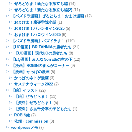
ぜろどらま！新たなる旅立ち編
(14)
ぜろどらま！新たなる旅立ち編(2)
(11)
【パズドラ漫画】ぜろどらま！おまけ漫画
(12)
おまけま！魔導学院小話
(1)
おまけま！バレンタイン2025
(5)
おまけま！ハロウィン2025
(6)
【パズドラ漫画】パズドラま！
(119)
【UO漫画】BRITANNIAの勇者たち
(21)
【UO漫画】現代UOの勇者たち
(8)
【EQ漫画】みんなNorrathの空の下
(12)
【漫画】ROBINのまんがコーナー
(9)
【漫画】かっぱの漫画
(5)
かっぱのネトゲ漫画
(3)
サステナウィーク2022
(2)
【絵】イラスト
(22)
【絵】ぜろどらま！
(11)
【資料】ぜろどらま！
(5)
【資料】さあ千分率の子どもたち
(1)
ROBIN絵
(2)
依頼・commission
(3)
wordpressメモ
(7)