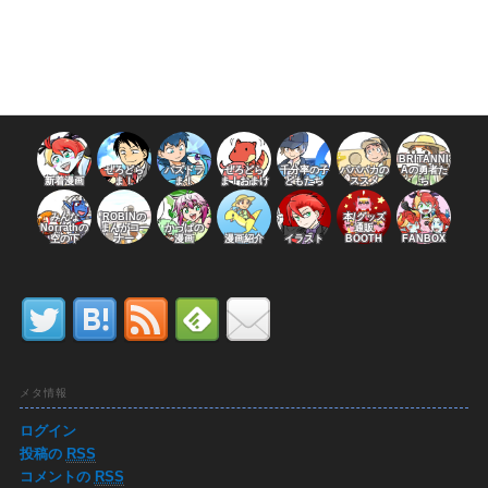
BRITANNI
ぜろどら
パズドラ
ぜろどら
千分率の子
パパバカの
Aの勇者た
新着漫画
ま！
ま！
ま！おまけ
どもたち
ススメ
ち
みんな
ROBINの
本/グッズ
Norrathの
まんがコー
かっぱの
通販
空の下
ナー
漫画
漫画紹介
イラスト
BOOTH
FANBOX
メタ情報
ログイン
投稿の
RSS
コメントの
RSS