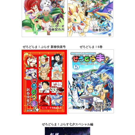
ぜろどらま！ぷらす 新春快楽号
ぜろどらま！5巻
ぜろどらま！ぷらす七夕スペシャル編