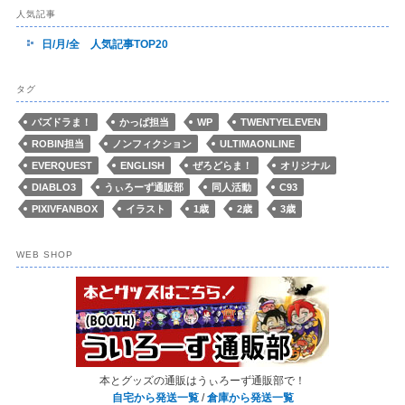
人気記事
日/月/全 人気記事TOP20
タグ
パズドラま！
かっぱ担当
WP
TWENTYELEVEN
ROBIN担当
ノンフィクション
ULTIMAONLINE
EVERQUEST
ENGLISH
ぜろどらま！
オリジナル
DIABLO3
うぃろーず通販部
同人活動
C93
PIXIVFANBOX
イラスト
1歳
2歳
3歳
WEB SHOP
本とグッズの通販はうぃろーず通販部で！
自宅から発送一覧
/
倉庫から発送一覧