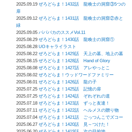
2025.09.19
ぜろどらま！1432話 龍喚士の洞窟③5つの
扉
2025.09.12
ぜろどらま！1431話 龍喚士の洞窟②赤と
緑
2025.09.05
パパバカのススメVol.11
2025.08.29
ぜろどらま！1430話 龍喚士の洞窟①
2025.08.28
UOキャライラスト
2025.08.22
ぜろどらま！1429話 天上の墓、地上の墓
2025.08.15
ぜろどらま！1428話 Hand of Glory
2025.08.08
ぜろどらま！1427話 アレやっとこ
2025.08.02
ぜろどらま！ウッドワードファミリー
2025.08.01
ぜろどらま！1426話 龍の子
2025.07.25
ぜろどらま！1425話 記憶の扉
2025.07.25
ぜろどらま！1424話 ぞれぞれの道
2025.07.18
ぜろどらま！1423話 ずっと友達！
2025.07.11
ぜろどらま！1422話 ヘルメスの贈り物
2025.07.04
ぜろどらま！1421話 ごっつんこでズコー
2025.06.27
ぜろどらま！1420話 見～つけた！
2025.06.20
ぜろどらま！1419話 次の目的地