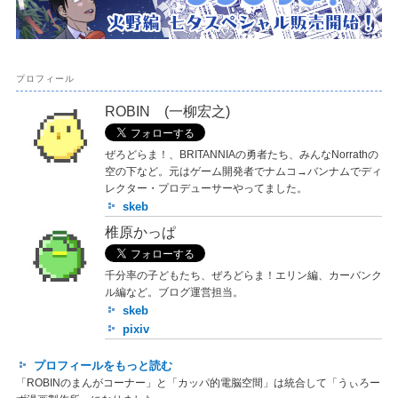
プロフィール
ROBIN (一柳宏之)
ぜろどらま！、BRITANNIAの勇者たち、みんなNorrathの
空の下など。元はゲーム開発者でナムコ→バンナムでディ
レクター・プロデューサーやってました。
skeb
椎原かっぱ
千分率の子どもたち、ぜろどらま！エリン編、カーバンク
ル編など。ブログ運営担当。
skeb
pixiv
プロフィールをもっと読む
「ROBINのまんがコーナー」と「カッパ的電脳空間」は統合して「うぃろー