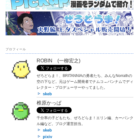
プロフィール
ROBIN (一柳宏之)
ぜろどらま！、BRITANNIAの勇者たち、みんなNorrathの
空の下など。元はゲーム開発者でナムコ→バンナムでディ
レクター・プロデューサーやってました。
skeb
椎原かっぱ
千分率の子どもたち、ぜろどらま！エリン編、カーバンク
ル編など。ブログ運営担当。
skeb
pixiv