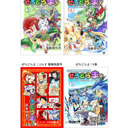
ぜろどらま！ぷらす 新春快楽号
ぜろどらま！5巻