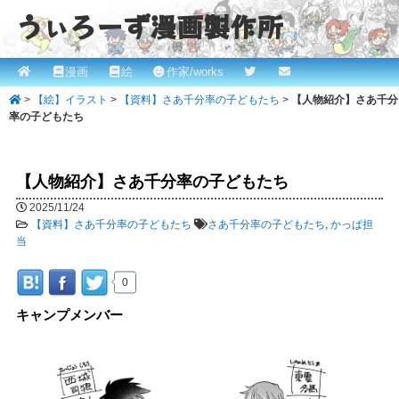
うぃろーず漫画製作所
メ
漫画
絵
作家/works
メ
ROBINとかっぱの漫画スタジオ！ willows.online
イ
>
【絵】イラスト
>
【資料】さあ千分率の子どもたち
>
【人物紹介】さあ千分
イ
ン
率の子どもたち
メ
ン
ニ
コ
ュ
【人物紹介】さあ千分率の子どもたち
ー
ン
2025/11/24
【資料】さあ千分率の子どもたち
さあ千分率の子どもたち
,
かっぱ担
テ
当
ン
0
ツ
キャンプメンバー
へ
移