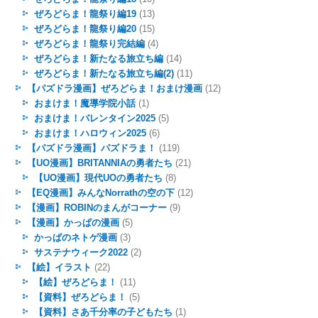
ぜろどらま！龍祭り編19
(13)
ぜろどらま！龍祭り編20
(15)
ぜろどらま！龍祭り完結編
(4)
ぜろどらま！新たなる旅立ち編
(14)
ぜろどらま！新たなる旅立ち編(2)
(11)
【パズドラ漫画】ぜろどらま！おまけ漫画
(12)
おまけま！魔導学院小話
(1)
おまけま！バレンタイン2025
(5)
おまけま！ハロウィン2025
(6)
【パズドラ漫画】パズドラま！
(119)
【UO漫画】BRITANNIAの勇者たち
(21)
【UO漫画】現代UOの勇者たち
(8)
【EQ漫画】みんなNorrathの空の下
(12)
【漫画】ROBINのまんがコーナー
(9)
【漫画】かっぱの漫画
(5)
かっぱのネトゲ漫画
(3)
サステナウィーク2022
(2)
【絵】イラスト
(22)
【絵】ぜろどらま！
(11)
【資料】ぜろどらま！
(5)
【資料】さあ千分率の子どもたち
(1)