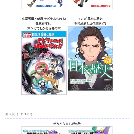
生活習慣と健康 デビラあらわる!
マンガ 日本の歴史:
健康を守れ!!
明治維新と近代国家 (7)
(マンガでわかる保健の本)
同人誌（BOOTH）
ぜろどらま！3巻4巻