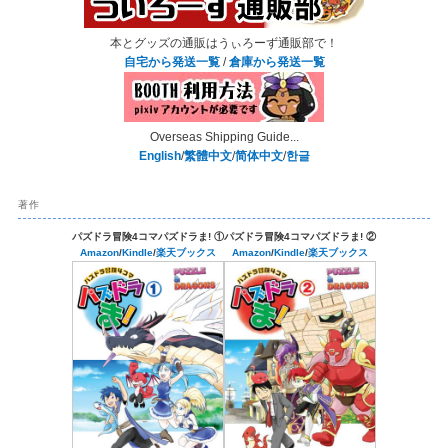
本とグッズの通販はうぃろーず通販部で！
自宅から発送一覧
/
倉庫から発送一覧
Overseas Shipping Guide...
English
/
繁體中文
/
简体中文
/
한글
著作
パズドラ冒険4コマパズドラま! ①
パズドラ冒険4コマパズドラま! ②
Amazon
/
Kindle
/
楽天ブックス
Amazon
/
Kindle
/
楽天ブックス