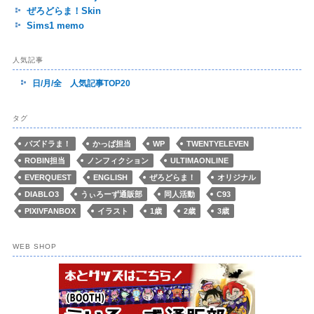
ぜろどらま！Skin
Sims1 memo
人気記事
日/月/全 人気記事TOP20
タグ
パズドラま！
かっぱ担当
WP
TWENTYELEVEN
ROBIN担当
ノンフィクション
ULTIMAONLINE
EVERQUEST
ENGLISH
ぜろどらま！
オリジナル
DIABLO3
うぃろーず通販部
同人活動
C93
PIXIVFANBOX
イラスト
1歳
2歳
3歳
WEB SHOP