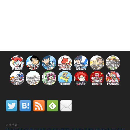
BRITANNI
ぜろどら
パズドラ
ぜろどら
千分率の子
パパバカの
Aの勇者た
新着漫画
ま！
ま！
ま！おまけ
どもたち
ススメ
ち
みんな
ROBINの
本/グッズ
Norrathの
まんがコー
かっぱの
通販
空の下
ナー
漫画
漫画紹介
イラスト
BOOTH
FANBOX
メタ情報