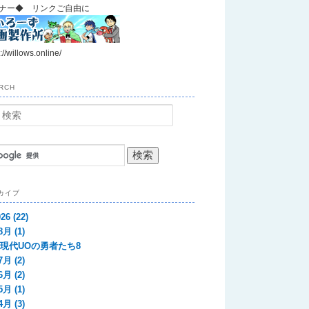
ナー◆ リンクご自由に
://willows.online/
RCH
カイブ
026
(22)
8月
(1)
現代UOの勇者たち8
7月
(2)
6月
(2)
5月
(1)
4月
(3)