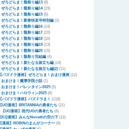
ぜろどらま！龍祭り編13
(8)
ぜろどらま！龍祭り編14
(23)
ぜろどらま！龍祭り編15
(6)
ぜろどらま！新春快楽号特別編
(2)
ぜろどらま！龍祭り編16
(14)
ぜろどらま！龍祭り編17
(10)
ぜろどらま！龍祭り編18
(10)
ぜろどらま！龍祭り編19
(13)
ぜろどらま！龍祭り編20
(15)
ぜろどらま！龍祭り完結編
(4)
ぜろどらま！新たなる旅立ち編
(14)
ぜろどらま！新たなる旅立ち編(2)
(11)
【パズドラ漫画】ぜろどらま！おまけ漫画
(12)
おまけま！魔導学院小話
(1)
おまけま！バレンタイン2025
(5)
おまけま！ハロウィン2025
(6)
【パズドラ漫画】パズドラま！
(119)
【UO漫画】BRITANNIAの勇者たち
(21)
【UO漫画】現代UOの勇者たち
(8)
【EQ漫画】みんなNorrathの空の下
(12)
【漫画】ROBINのまんがコーナー
(9)