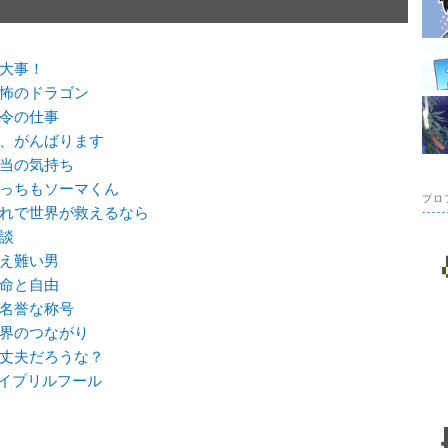
一大事！
恐怖のドラゴン
伝令の仕事
僕、がんばります
本当の気持ち
どっちもソーマくん
プロ
それで世界が救えるなら
相談
耐え難い男
運命と自由
不名誉な称号
世界のつながり
大丈夫だろうな？
イプリルフール