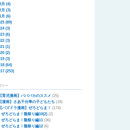
3月
(4)
2月
(3)
1月
(6)
025
(89)
024
(3)
023
(6)
022
(3)
021
(1)
020
(2)
019
(3)
018
(64)
017
(253)
ゴリー
【育児漫画】パパバカのススメ
(25)
【漫画】さあ千分率の子どもたち
(18)
【パズドラ漫画】ぜろどらま！
(174)
ぜろどらま！龍祭り編10(2)
(2)
ぜろどらま！龍祭り編11
(36)
ぜろどらま！龍祭り編12
(6)