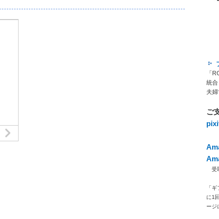
「R
統合
夫婦
ご
pi
Am
Am
受取人
「ギ
に1
ージ