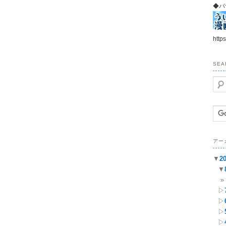
◆バ
https
SEA
検
索
アー
▼
2
▼
▷
▷
▷
▷