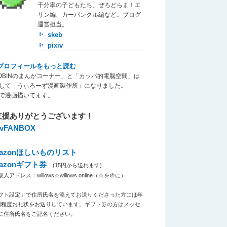
千分率の子どもたち、ぜろどらま！エ
リン編、カーバンクル編など。ブログ
運営担当。
skeb
pixiv
プロフィールをもっと読む
OBINのまんがコーナー」と「カッパ的電脳空間」は
して「うぃろーず漫画製作所」になりました。
で漫画描いてます。
支援ありがとうございます！
xivFANBOX
azonほしいものリスト
azonギフト券
(15円から送れます)
アドレス：willows☆willows.online（☆を＠に）
フト設定」で住所氏名を添えてお送りくださった方には年
回程度お礼状をお送りしています。ギフト券の方はメッセ
に住所氏名をご記名ください。