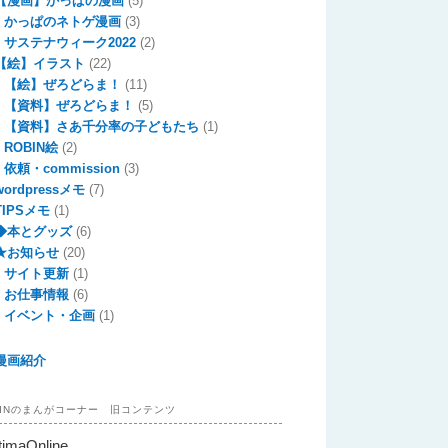
【漫画】かっぱの漫画
(5)
かっぱのネトゲ漫画
(3)
サステナウィーク2022
(2)
【絵】イラスト
(22)
【絵】ぜろどらま！
(11)
【資料】ぜろどらま！
(5)
【資料】さあ千分率の子どもたち
(1)
ROBIN絵
(2)
依頼・commission
(3)
wordpressメモ
(7)
TIPSメモ
(1)
◆本とグッズ
(6)
★お知らせ
(20)
サイト更新
(1)
お仕事情報
(6)
イベント・企画
(1)
漫画紹介
BINのまんがコーナー 旧コンテンツ
timaOnline