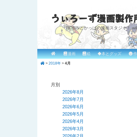
うぃろーず漫画製作
ROBINとかっぱの漫画スタジオ！ willow
メ
漫画
絵
◆本とグッズ
作
メ
サ
イ
>
2018年
>
4月
イ
ブ
ン
メ
ン
コ
ニ
月別
コ
ン
ュ
2026年8月
ー
2026年7月
ン
テ
2026年6月
テ
ン
2026年5月
2026年4月
ン
ツ
2026年3月
ツ
へ
2026年2月