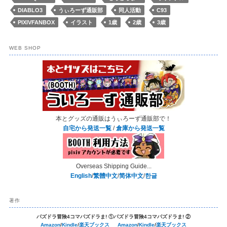
DIABLO3
うぃろーず通販部
同人活動
C93
PIXIVFANBOX
イラスト
1歳
2歳
3歳
WEB SHOP
本とグッズの通販はうぃろーず通販部で！
自宅から発送一覧
/
倉庫から発送一覧
Overseas Shipping Guide...
English
/
繁體中文
/
简体中文
/
한글
著作
パズドラ冒険4コマパズドラま! ①
パズドラ冒険4コマパズドラま! ②
Amazon
/
Kindle
/
楽天ブックス
Amazon
/
Kindle
/
楽天ブックス