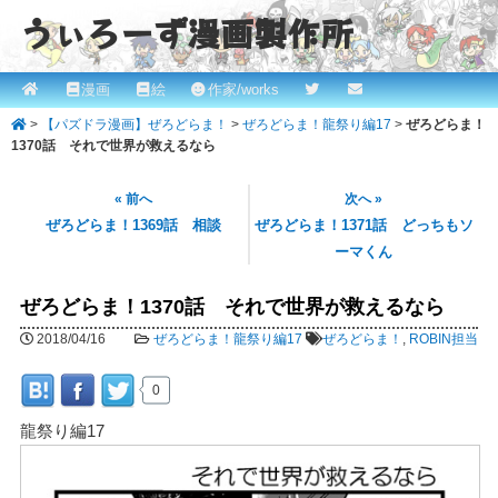
うぃろーず漫画製作所
メ
漫画
絵
作家/works
メ
ROBINとかっぱの漫画スタジオ！ willows.online
イ
>
【パズドラ漫画】ぜろどらま！
>
ぜろどらま！龍祭り編17
>
ぜろどらま！
イ
ン
1370話 それで世界が救えるなら
メ
ン
ニ
« 前へ
次へ »
コ
ュ
ぜろどらま！1369話 相談
ぜろどらま！1371話 どっちもソ
ー
ーマくん
ン
テ
ぜろどらま！1370話 それで世界が救えるなら
ン
2018/04/16
ぜろどらま！龍祭り編17
ぜろどらま！
,
ROBIN担当
ツ
0
へ
龍祭り編17
移