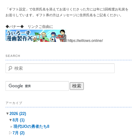
「ギフト設定」で住所氏名を添えてお送りくださった方には年に1回程度お礼状を
お送りしています。ギフト券の方はメッセージに住所氏名をご記名ください。
◆バナー◆ リンクご自由に
https://willows.online/
SEARCH
検
索
アーカイブ
▼
2026
(22)
▼
8月
(1)
現代UOの勇者たち8
▷
7月
(2)