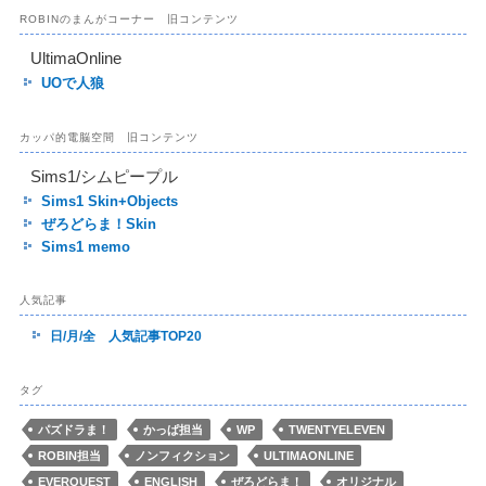
ROBINのまんがコーナー 旧コンテンツ
UltimaOnline
UOで人狼
カッパ的電脳空間 旧コンテンツ
Sims1/シムピープル
Sims1 Skin+Objects
ぜろどらま！Skin
Sims1 memo
人気記事
日/月/全 人気記事TOP20
タグ
パズドラま！
かっぱ担当
WP
TWENTYELEVEN
ROBIN担当
ノンフィクション
ULTIMAONLINE
EVERQUEST
ENGLISH
ぜろどらま！
オリジナル