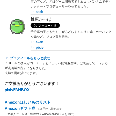
空の下など。元はゲーム開発者でナムコ→バンナムでディ
レクター・プロデューサーやってました。
skeb
椎原かっぱ
千分率の子どもたち、ぜろどらま！エリン編、カーバンク
ル編など。ブログ運営担当。
skeb
pixiv
プロフィールをもっと読む
「ROBINのまんがコーナー」と「カッパ的電脳空間」は統合して「うぃろー
ず漫画製作所」になりました。
夫婦で漫画描いてます。
ご支援ありがとうございます！
pixivFANBOX
Amazonほしいものリスト
Amazonギフト券
(15円から送れます)
受取人アドレス：willows☆willows.online（☆を＠に）