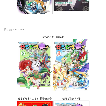
同人誌（BOOTH）
ぜろどらま！3巻4巻
ぜろどらま！ぷらす 新春快楽号
ぜろどらま！5巻