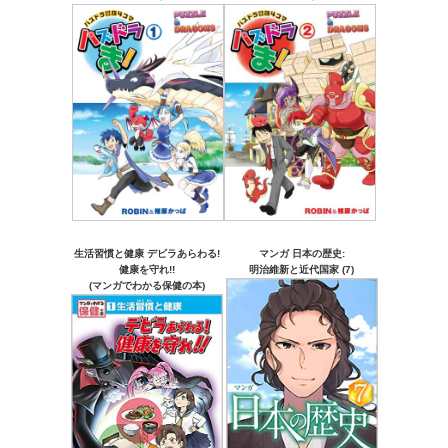
生活習慣と健康 デビラあらわる!
マンガ 日本の歴史:
健康を守れ!!
明治維新と近代国家 (7)
(マンガでわかる保健の本)