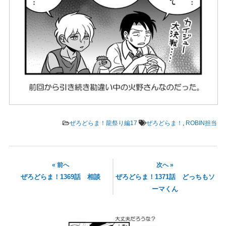
ぜろどらま！龍祭り編17
ぜろどらま！
,
ROBIN担当
« 前へ
次へ »
ぜろどらま！1369話 相談
ぜろどらま！1371話 どっちもソ
ーマくん