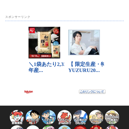
スポンサーリンク
BRITANNI
ぜろどら
パズドラ
ぜろどら
千分率の子
パパバカの
Aの勇者た
新着漫画
ま！
ま！
ま！おまけ
どもたち
ススメ
ち