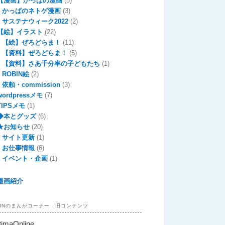
【漫画】かっぱの漫画
(5)
かっぱのネトゲ漫画
(3)
サステナウィーク2022
(2)
【絵】イラスト
(22)
【絵】ぜろどらま！
(11)
【資料】ぜろどらま！
(5)
【資料】さあ千分率の子どもたち
(1)
ROBIN絵
(2)
依頼・commission
(3)
wordpressメモ
(7)
TIPSメモ
(1)
◆本とグッズ
(6)
★お知らせ
(20)
サイト更新
(1)
お仕事情報
(6)
イベント・企画
(1)
漫画紹介
BINのまんがコーナー 旧コンテンツ
timaOnline