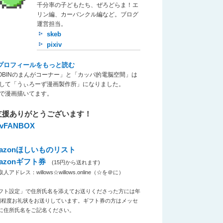
千分率の子どもたち、ぜろどらま！エ
リン編、カーバンクル編など。ブログ
運営担当。
skeb
pixiv
プロフィールをもっと読む
OBINのまんがコーナー」と「カッパ的電脳空間」は
して「うぃろーず漫画製作所」になりました。
で漫画描いてます。
支援ありがとうございます！
xivFANBOX
azonほしいものリスト
azonギフト券
(15円から送れます)
アドレス：willows☆willows.online（☆を＠に）
フト設定」で住所氏名を添えてお送りくださった方には年
回程度お礼状をお送りしています。ギフト券の方はメッセ
に住所氏名をご記名ください。