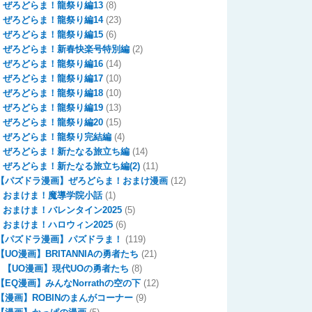
ぜろどらま！龍祭り編13
(8)
ぜろどらま！龍祭り編14
(23)
ぜろどらま！龍祭り編15
(6)
ぜろどらま！新春快楽号特別編
(2)
ぜろどらま！龍祭り編16
(14)
ぜろどらま！龍祭り編17
(10)
ぜろどらま！龍祭り編18
(10)
ぜろどらま！龍祭り編19
(13)
ぜろどらま！龍祭り編20
(15)
ぜろどらま！龍祭り完結編
(4)
ぜろどらま！新たなる旅立ち編
(14)
ぜろどらま！新たなる旅立ち編(2)
(11)
【パズドラ漫画】ぜろどらま！おまけ漫画
(12)
おまけま！魔導学院小話
(1)
おまけま！バレンタイン2025
(5)
おまけま！ハロウィン2025
(6)
【パズドラ漫画】パズドラま！
(119)
【UO漫画】BRITANNIAの勇者たち
(21)
【UO漫画】現代UOの勇者たち
(8)
【EQ漫画】みんなNorrathの空の下
(12)
【漫画】ROBINのまんがコーナー
(9)