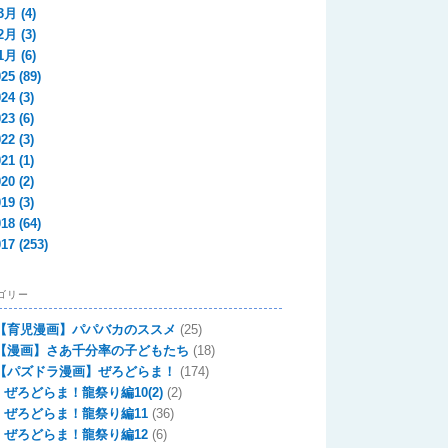
3月
(4)
2月
(3)
1月
(6)
025
(89)
024
(3)
023
(6)
022
(3)
021
(1)
020
(2)
019
(3)
018
(64)
017
(253)
ゴリー
【育児漫画】パパバカのススメ
(25)
【漫画】さあ千分率の子どもたち
(18)
【パズドラ漫画】ぜろどらま！
(174)
ぜろどらま！龍祭り編10(2)
(2)
ぜろどらま！龍祭り編11
(36)
ぜろどらま！龍祭り編12
(6)