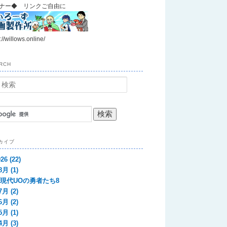
ナー◆ リンクご自由に
://willows.online/
RCH
カイブ
026
(22)
8月
(1)
現代UOの勇者たち8
7月
(2)
6月
(2)
5月
(1)
4月
(3)