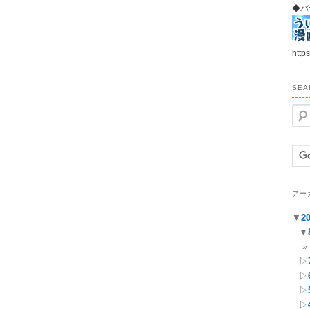
◆バ
https
SEA
検
索
アー
▼
2
▼
▷
▷
▷
▷