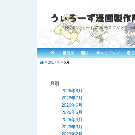
うぃろーず漫画製作
ROBINとかっぱの漫画スタジオ！ willow
メ
漫画
絵
◆本とグッズ
作
メ
サ
イ
>
2017年
>
5月
イ
ブ
ン
メ
ン
コ
ニ
月別
コ
ン
ュ
2026年8月
ー
2026年7月
ン
テ
2026年6月
テ
ン
2026年5月
2026年4月
ン
ツ
2026年3月
ツ
へ
2026年2月