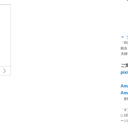
「R
統合
夫婦
ご
pi
Am
Am
受取人
「ギ
に1
ージ