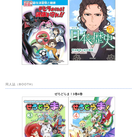
同人誌（BOOTH）
ぜろどらま！3巻4巻