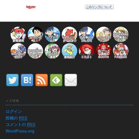
BRITANNI
ぜろどら
パズドラ
ぜろどら
千分率の子
パパバカの
Aの勇者た
新着漫画
ま！
ま！
ま！おまけ
どもたち
ススメ
ち
みんな
ROBINの
本/グッズ
Norrathの
まんがコー
かっぱの
通販
空の下
ナー
漫画
漫画紹介
イラスト
BOOTH
FANBOX
メタ情報
ログイン
投稿の
RSS
コメントの
RSS
WordPress.org