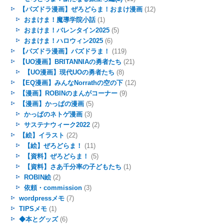
【パズドラ漫画】ぜろどらま！おまけ漫画
(12)
おまけま！魔導学院小話
(1)
おまけま！バレンタイン2025
(5)
おまけま！ハロウィン2025
(6)
【パズドラ漫画】パズドラま！
(119)
【UO漫画】BRITANNIAの勇者たち
(21)
【UO漫画】現代UOの勇者たち
(8)
【EQ漫画】みんなNorrathの空の下
(12)
【漫画】ROBINのまんがコーナー
(9)
【漫画】かっぱの漫画
(5)
かっぱのネトゲ漫画
(3)
サステナウィーク2022
(2)
【絵】イラスト
(22)
【絵】ぜろどらま！
(11)
【資料】ぜろどらま！
(5)
【資料】さあ千分率の子どもたち
(1)
ROBIN絵
(2)
依頼・commission
(3)
wordpressメモ
(7)
TIPSメモ
(1)
◆本とグッズ
(6)