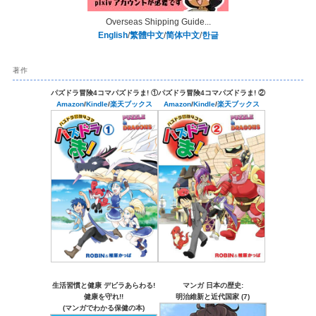
Overseas Shipping Guide...
English
/
繁體中文
/
简体中文
/
한글
著作
パズドラ冒険4コマパズドラま! ①
パズドラ冒険4コマパズドラま! ②
Amazon
/
Kindle
/
楽天ブックス
Amazon
/
Kindle
/
楽天ブックス
生活習慣と健康 デビラあらわる!
マンガ 日本の歴史:
健康を守れ!!
明治維新と近代国家 (7)
(マンガでわかる保健の本)