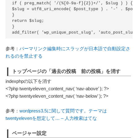
if ( preg_match( '/(%[0-9a-f]{2})+/', $slug ) ) {

$slug = utf8_uri_encode( $post_type ) . '-' . $post_
}

return $slug;

}

add_filter( 'wp_unique_post_slug', 'auto_post_slug'
参考：
パーマリンク編集時にスラッグが日本語で自動設定さ
れるのを禁止する
トップページの「過去の投稿 前の投稿」を消す
indexphpの以下を消す
<?php twentyeleven_content_nav( ‘nav-above’ ); ?>
<?php twentyeleven_content_nav( ‘nav-below’ ); ?>
参考：
wordpress3.5に関して質問です。テーマは
twentyelevenを想定して… – 人力検索はてな
ページャー設定