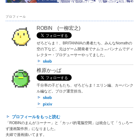
プロフィール
ROBIN (一柳宏之)
ぜろどらま！、BRITANNIAの勇者たち、みんなNorrathの
空の下など。元はゲーム開発者でナムコ→バンナムでディ
レクター・プロデューサーやってました。
skeb
椎原かっぱ
千分率の子どもたち、ぜろどらま！エリン編、カーバンク
ル編など。ブログ運営担当。
skeb
pixiv
プロフィールをもっと読む
「ROBINのまんがコーナー」と「カッパ的電脳空間」は統合して「うぃろー
ず漫画製作所」になりました。
夫婦で漫画描いてます。