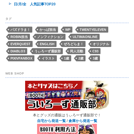
日/月/全 人気記事TOP20
タグ
パズドラま！
かっぱ担当
WP
TWENTYELEVEN
ROBIN担当
ノンフィクション
ULTIMAONLINE
EVERQUEST
ENGLISH
ぜろどらま！
オリジナル
DIABLO3
うぃろーず通販部
同人活動
C93
PIXIVFANBOX
イラスト
1歳
2歳
3歳
WEB SHOP
本とグッズの通販はうぃろーず通販部で！
自宅から発送一覧
/
倉庫から発送一覧