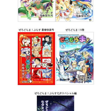
ぜろどらま！ぷらす 新春快楽号
ぜろどらま！5巻
ぜろどらま！ぷらす七夕スペシャル編