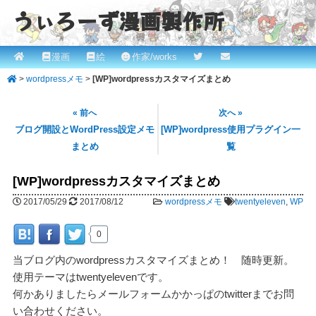
うぃろーず漫画製作所
メ
漫画
絵
作家/works
メ
ROBINとかっぱの漫画スタジオ！ willows.online
イ
>
wordpressメモ
>
[WP]wordpressカスタマイズまとめ
イ
ン
メ
ン
« 前へ
次へ »
ニ
ブログ開設とWordPress設定メモ
[WP]wordpress使用プラグイン一
コ
ュ
まとめ
覧
ー
ン
[WP]wordpressカスタマイズまとめ
テ
2017/05/29
2017/08/12
wordpressメモ
twentyeleven
,
WP
ン
0
ツ
当ブログ内のwordpressカスタマイズまとめ！ 随時更新。
へ
使用テーマはtwentyelevenです。
何かありましたらメールフォームかかっぱのtwitterまでお問
移
い合わせください。