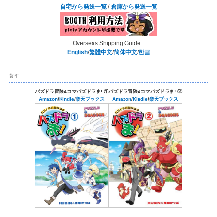
自宅から発送一覧
/
倉庫から発送一覧
Overseas Shipping Guide...
English
/
繁體中文
/
简体中文
/
한글
著作
パズドラ冒険4コマパズドラま! ①
パズドラ冒険4コマパズドラま! ②
Amazon
/
Kindle
/
楽天ブックス
Amazon
/
Kindle
/
楽天ブックス