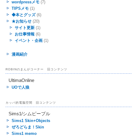
wordpressメモ
(7)
TIPSメモ
(1)
◆本とグッズ
(6)
★お知らせ
(20)
サイト更新
(1)
お仕事情報
(6)
イベント・企画
(1)
漫画紹介
ROBINのまんがコーナー 旧コンテンツ
UltimaOnline
UOで人狼
カッパ的電脳空間 旧コンテンツ
Sims1/シムピープル
Sims1 Skin+Objects
ぜろどらま！Skin
Sims1 memo