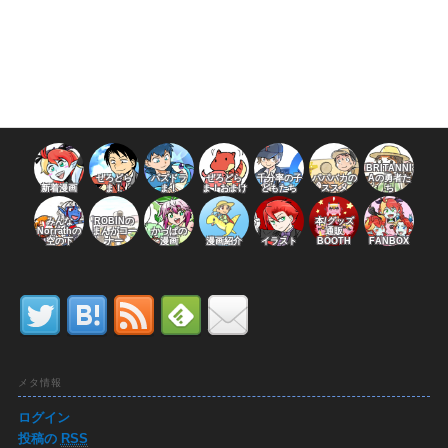
BRITANNI
ぜろどら
パズドラ
ぜろどら
千分率の子
パパバカの
Aの勇者た
新着漫画
ま！
ま！
ま！おまけ
どもたち
ススメ
ち
みんな
ROBINの
本/グッズ
Norrathの
まんがコー
かっぱの
通販
空の下
ナー
漫画
漫画紹介
イラスト
BOOTH
FANBOX
メタ情報
ログイン
投稿の
RSS