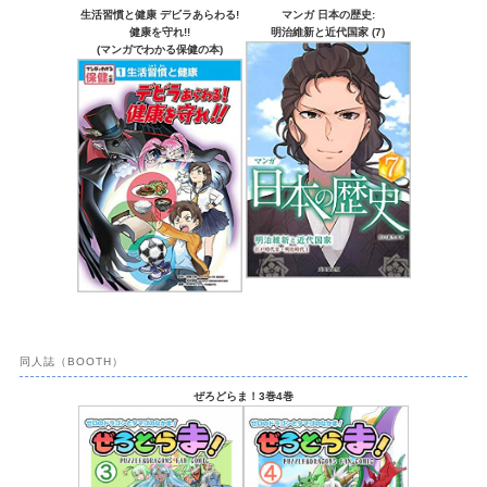
生活習慣と健康 デビラあらわる!
マンガ 日本の歴史:
健康を守れ!!
明治維新と近代国家 (7)
(マンガでわかる保健の本)
同人誌（BOOTH）
ぜろどらま！3巻4巻