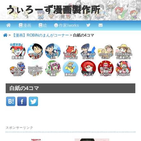
うぃろーず漫画製作所
メ
漫画
絵
作家/works
メ
サ
ROBINとかっぱの漫画スタジオ！ willows.online
イ
>
【漫画】ROBINのまんがコーナー
>
白紙の4コマ
イ
ブ
ン
金曜更新！
メ
ン
コ
ニ
ぜろどら
パズドラ
ぜろどら
千分率の子
パパバカの
BRITANNIA
新着漫画
ま！
ま！
ま！おまけ
どもたち
ススメ
の勇者たち
コ
ン
ュ
みんな
ROBINの
本/グッズ
ー
Norrathの
まんがコー
かっぱの
通販
ン
テ
空の下
ナー
漫画
漫画紹介
イラスト
BOOTH
FANBOX
テ
ン
白紙の4コマ
ン
ツ
ツ
へ
へ
移
スポンサーリンク
移
動