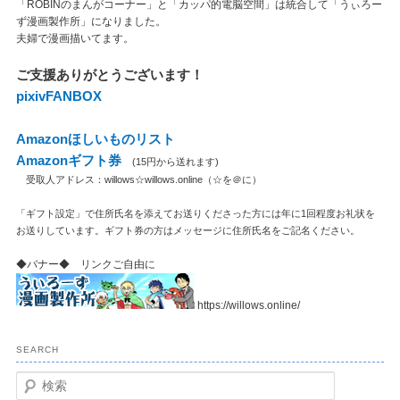
「ROBINのまんがコーナー」と「カッパ的電脳空間」は統合して「うぃろー
ず漫画製作所」になりました。
夫婦で漫画描いてます。
ご支援ありがとうございます！
pixivFANBOX
Amazonほしいものリスト
Amazonギフト券
(15円から送れます)
受取人アドレス：willows☆willows.online（☆を＠に）
「ギフト設定」で住所氏名を添えてお送りくださった方には年に1回程度お礼状を
お送りしています。ギフト券の方はメッセージに住所氏名をご記名ください。
◆バナー◆ リンクご自由に
https://willows.online/
SEARCH
検
索