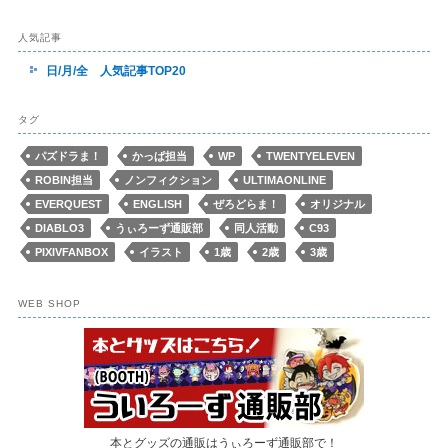
人気記事
日/月/全 人気記事TOP20
タグ
パズドラま！
かっぱ担当
WP
TWENTYELEVEN
ROBIN担当
ノンフィクション
ULTIMAONLINE
EVERQUEST
ENGLISH
ぜろどらま！
オリジナル
DIABLO3
うぃろーず通販部
同人活動
C93
PIXIVFANBOX
イラスト
1歳
2歳
3歳
WEB SHOP
本とグッズの通販はうぃろーず通販部で！