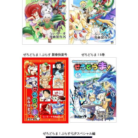
ぜろどらま！ぷらす 新春快楽号
ぜろどらま！5巻
ぜろどらま！ぷらす七夕スペシャル編