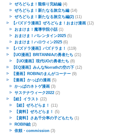
ぜろどらま！龍祭り完結編
(4)
ぜろどらま！新たなる旅立ち編
(14)
ぜろどらま！新たなる旅立ち編(2)
(11)
【パズドラ漫画】ぜろどらま！おまけ漫画
(12)
おまけま！魔導学院小話
(1)
おまけま！バレンタイン2025
(5)
おまけま！ハロウィン2025
(6)
【パズドラ漫画】パズドラま！
(119)
【UO漫画】BRITANNIAの勇者たち
(21)
【UO漫画】現代UOの勇者たち
(8)
【EQ漫画】みんなNorrathの空の下
(12)
【漫画】ROBINのまんがコーナー
(9)
【漫画】かっぱの漫画
(5)
かっぱのネトゲ漫画
(3)
サステナウィーク2022
(2)
【絵】イラスト
(22)
【絵】ぜろどらま！
(11)
【資料】ぜろどらま！
(5)
【資料】さあ千分率の子どもたち
(1)
ROBIN絵
(2)
依頼・commission
(3)