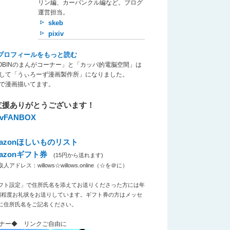
リン編、カーバンクル編など。ブログ
運営担当。
skeb
pixiv
プロフィールをもっと読む
OBINのまんがコーナー」と「カッパ的電脳空間」は
して「うぃろーず漫画製作所」になりました。
で漫画描いてます。
支援ありがとうございます！
xivFANBOX
azonほしいものリスト
azonギフト券
(15円から送れます)
アドレス：willows☆willows.online（☆を＠に）
フト設定」で住所氏名を添えてお送りくださった方には年
回程度お礼状をお送りしています。ギフト券の方はメッセ
に住所氏名をご記名ください。
ナー◆ リンクご自由に