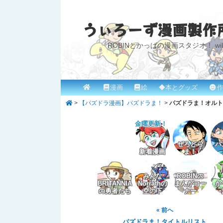
うぃろーず漫画製作
ROBINとかっぱの漫画スタジオ！ willow
メ
漫画
絵
◆本とグッズ
作
メ
イ
>
【パズドラ漫画】パズドラま！
>
パズドラま！オルト
イ
ン
メ
金曜更新！
ン
ニ
コ
ぜろどら
パ
ュ
新着漫画
ま！
ー
ン
みんな
ROBINの
テ
BRITANNIA
Norrathの
まんがコー
か
の勇者たち
空の下
ナー
ン
« 前へ
ツ
パズドラま！タイトルリスト