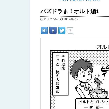
へ
パズドラま！オルト編1
移
2017/05/26
2017/09/19
動
5