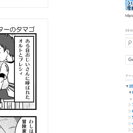
https
SEA
検
索
アー
▼
2
▼
▷
▷
▷
▷
▷