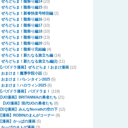
ぜろどらま！龍祭り編14
(23)
ぜろどらま！龍祭り編15
(6)
ぜろどらま！新春快楽号特別編
(2)
ぜろどらま！龍祭り編16
(14)
ぜろどらま！龍祭り編17
(10)
ぜろどらま！龍祭り編18
(10)
ぜろどらま！龍祭り編19
(13)
ぜろどらま！龍祭り編20
(15)
ぜろどらま！龍祭り完結編
(4)
ぜろどらま！新たなる旅立ち編
(14)
ぜろどらま！新たなる旅立ち編(2)
(11)
【パズドラ漫画】ぜろどらま！おまけ漫画
(12)
おまけま！魔導学院小話
(1)
おまけま！バレンタイン2025
(5)
おまけま！ハロウィン2025
(6)
【パズドラ漫画】パズドラま！
(119)
【UO漫画】BRITANNIAの勇者たち
(21)
【UO漫画】現代UOの勇者たち
(8)
【EQ漫画】みんなNorrathの空の下
(12)
【漫画】ROBINのまんがコーナー
(9)
【漫画】かっぱの漫画
(5)
かっぱのネトゲ漫画
(3)