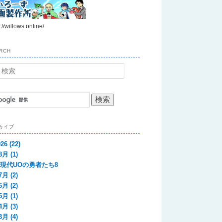
://willows.online/
RCH
カイブ
026
(22)
8月
(1)
現代UOの勇者たち8
7月
(2)
6月
(2)
5月
(1)
4月
(3)
3月
(4)