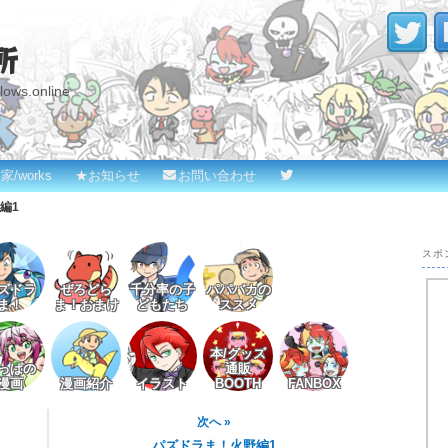
所
s.online
家/works
★お知らせ
お問い合わせ
編1
スポ
ズドラ
ぜろどら
千分率の子
パパバカの
ま！
ま！おまけ
どもたち
ススメ
本/グッズ
っぱの
通販
漫画
漫画紹介
イラスト
BOOTH
FANBOX
次へ »
パズドラま！火野編1