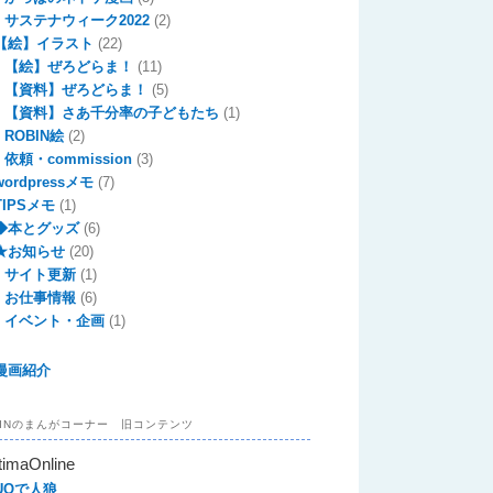
サステナウィーク2022
(2)
【絵】イラスト
(22)
【絵】ぜろどらま！
(11)
【資料】ぜろどらま！
(5)
【資料】さあ千分率の子どもたち
(1)
ROBIN絵
(2)
依頼・commission
(3)
wordpressメモ
(7)
TIPSメモ
(1)
◆本とグッズ
(6)
★お知らせ
(20)
サイト更新
(1)
お仕事情報
(6)
イベント・企画
(1)
漫画紹介
BINのまんがコーナー 旧コンテンツ
timaOnline
UOで人狼