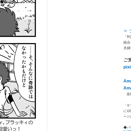
「R
統合
夫婦
ご
pi
Am
Am
受取人
「ギ
に1
ージ
◆バ