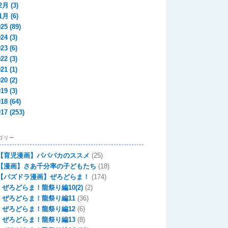
2月
(3)
1月
(6)
025
(89)
024
(3)
023
(6)
022
(3)
021
(1)
020
(2)
019
(3)
018
(64)
017
(253)
ゴリー
【育児漫画】パパバカのススメ
(25)
【漫画】さあ千分率の子どもたち
(18)
【パズドラ漫画】ぜろどらま！
(174)
ぜろどらま！龍祭り編10(2)
(2)
ぜろどらま！龍祭り編11
(36)
ぜろどらま！龍祭り編12
(6)
ぜろどらま！龍祭り編13
(8)