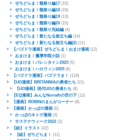
ぜろどらま！龍祭り編17
(10)
ぜろどらま！龍祭り編18
(10)
ぜろどらま！龍祭り編19
(13)
ぜろどらま！龍祭り編20
(15)
ぜろどらま！龍祭り完結編
(4)
ぜろどらま！新たなる旅立ち編
(14)
ぜろどらま！新たなる旅立ち編(2)
(11)
【パズドラ漫画】ぜろどらま！おまけ漫画
(12)
おまけま！魔導学院小話
(1)
おまけま！バレンタイン2025
(5)
おまけま！ハロウィン2025
(6)
【パズドラ漫画】パズドラま！
(119)
【UO漫画】BRITANNIAの勇者たち
(21)
【UO漫画】現代UOの勇者たち
(8)
【EQ漫画】みんなNorrathの空の下
(12)
【漫画】ROBINのまんがコーナー
(9)
【漫画】かっぱの漫画
(5)
かっぱのネトゲ漫画
(3)
サステナウィーク2022
(2)
【絵】イラスト
(22)
【絵】ぜろどらま！
(11)