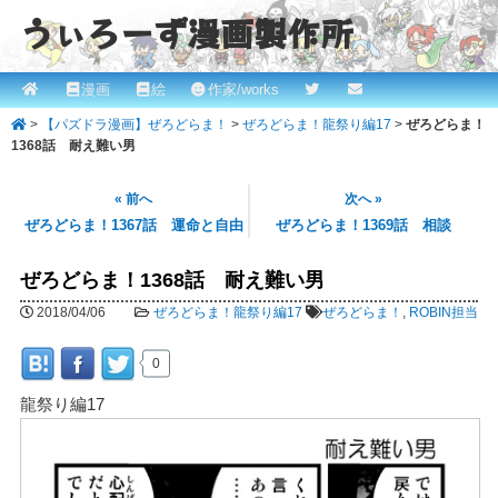
うぃろーず漫画製作所
メ
漫画
絵
作家/works
メ
ROBINとかっぱの漫画スタジオ！ willows.online
イ
>
【パズドラ漫画】ぜろどらま！
>
ぜろどらま！龍祭り編17
>
ぜろどらま！
イ
ン
1368話 耐え難い男
メ
ン
ニ
« 前へ
次へ »
コ
ュ
ぜろどらま！1367話 運命と自由
ぜろどらま！1369話 相談
ー
ン
ぜろどらま！1368話 耐え難い男
テ
2018/04/06
ぜろどらま！龍祭り編17
ぜろどらま！
,
ROBIN担当
ン
0
ツ
龍祭り編17
へ
移