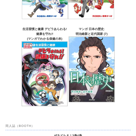
生活習慣と健康 デビラあらわる!
マンガ 日本の歴史:
健康を守れ!!
明治維新と近代国家 (7)
(マンガでわかる保健の本)
同人誌（BOOTH）
ぜろどらま！3巻4巻