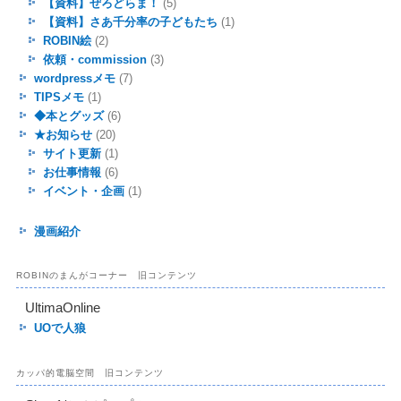
【資料】ぜろどらま！
(5)
【資料】さあ千分率の子どもたち
(1)
ROBIN絵
(2)
依頼・commission
(3)
wordpressメモ
(7)
TIPSメモ
(1)
◆本とグッズ
(6)
★お知らせ
(20)
サイト更新
(1)
お仕事情報
(6)
イベント・企画
(1)
漫画紹介
ROBINのまんがコーナー 旧コンテンツ
UltimaOnline
UOで人狼
カッパ的電脳空間 旧コンテンツ