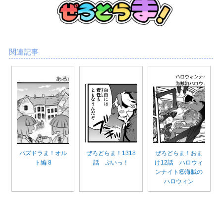
関連記事
パズドラま！オル
ぜろどらま！1318
ぜろどらま！おま
ト編 8
話 ぷいっ！
け12話 ハロウィ
ンナイト⑥海賊の
ハロウィン