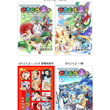
ぜろどらま！ぷらす 新春快楽号
ぜろどらま！5巻