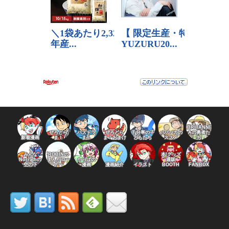
BRITANNI
ぜろどら
パズドラ
ぜろどら
千分率の子
パパバカの
Aの勇者た
新着漫画
ま！
ま！
ま！おまけ
どもたち
ススメ
ち
みんな
ROBINの
本/グッズ
Norrathの
まんがコー
かっぱの
通販
空の下
ナー
漫画
漫画紹介
イラスト
BOOTH
FANBOX