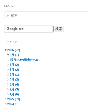
SEARCH
検
索
アーカイブ
▼
2026
(22)
▼
8月
(1)
現代UOの勇者たち8
▷
7月
(2)
▷
6月
(2)
▷
5月
(1)
▷
4月
(3)
▷
3月
(4)
▷
2月
(3)
▷
1月
(6)
▷
2025
(89)
▷
2024
(3)