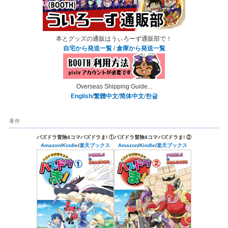
本とグッズの通販はうぃろーず通販部で！
自宅から発送一覧
/
倉庫から発送一覧
Overseas Shipping Guide...
English
/
繁體中文
/
简体中文
/
한글
著作
パズドラ冒険4コマパズドラま! ①
パズドラ冒険4コマパズドラま! ②
Amazon
/
Kindle
/
楽天ブックス
Amazon
/
Kindle
/
楽天ブックス