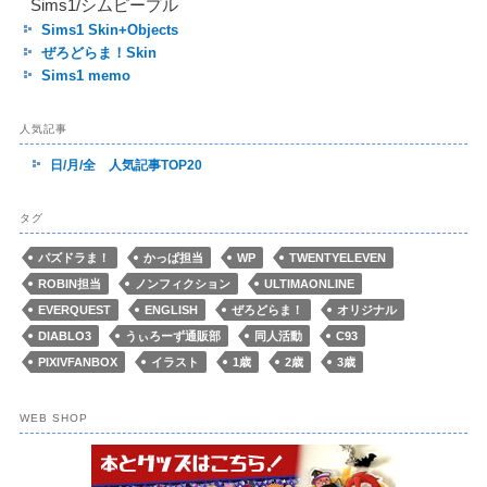
Sims1/シムピープル
Sims1 Skin+Objects
ぜろどらま！Skin
Sims1 memo
人気記事
日/月/全 人気記事TOP20
タグ
パズドラま！
かっぱ担当
WP
TWENTYELEVEN
ROBIN担当
ノンフィクション
ULTIMAONLINE
EVERQUEST
ENGLISH
ぜろどらま！
オリジナル
DIABLO3
うぃろーず通販部
同人活動
C93
PIXIVFANBOX
イラスト
1歳
2歳
3歳
WEB SHOP