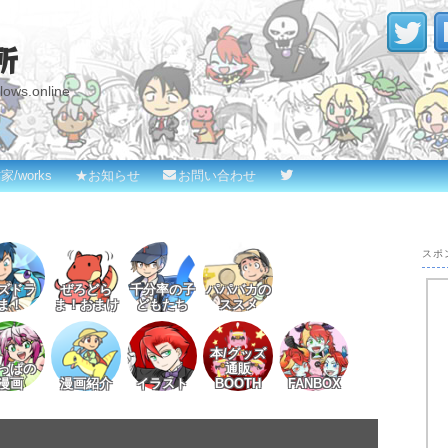
所
s.online
家/works
★お知らせ
お問い合わせ
スポ
ズドラ
ぜろどら
千分率の子
パパバカの
ま！
ま！おまけ
どもたち
ススメ
本/グッズ
っぱの
通販
漫画
漫画紹介
イラスト
BOOTH
FANBOX