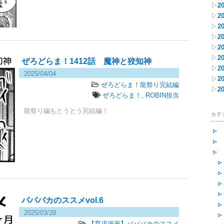
▷
2
▷
2
▷
2
▷
2
▷
2
▷
2
ぜろどらま！1412話 魔神と狡知神
▷
2
2025/04/04
690 views
▷
2
ぜろどらま！龍祭り完結編
▷
2
ぜろどらま！
,
ROBIN担当
龍祭り編もとうとう完結編！
カテ
パパバカのススメvol.6
2025/03/28
201 views
【育児漫画】パパバカのススメ