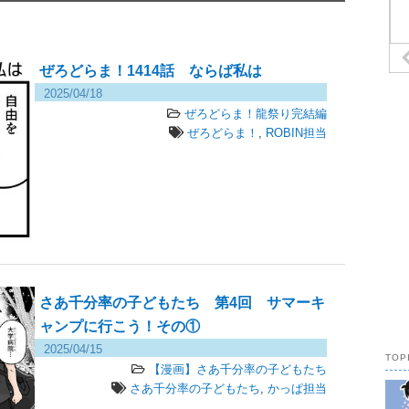
ぜろどらま！1414話 ならば私は
2025/04/18
710 views
ぜろどらま！龍祭り完結編
ぜろどらま！
,
ROBIN担当
さあ千分率の子どもたち 第4回 サマーキ
ャンプに行こう！その①
2025/04/15
119 views
TOP
【漫画】さあ千分率の子どもたち
さあ千分率の子どもたち
,
かっぱ担当