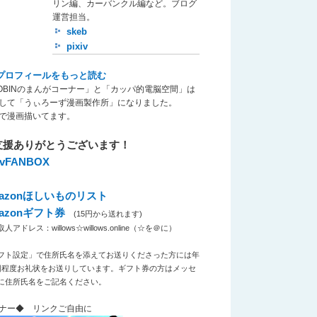
リン編、カーバンクル編など。ブログ
運営担当。
skeb
pixiv
プロフィールをもっと読む
OBINのまんがコーナー」と「カッパ的電脳空間」は
して「うぃろーず漫画製作所」になりました。
で漫画描いてます。
支援ありがとうございます！
xivFANBOX
azonほしいものリスト
azonギフト券
(15円から送れます)
アドレス：willows☆willows.online（☆を＠に）
フト設定」で住所氏名を添えてお送りくださった方には年
回程度お礼状をお送りしています。ギフト券の方はメッセ
に住所氏名をご記名ください。
ナー◆ リンクご自由に