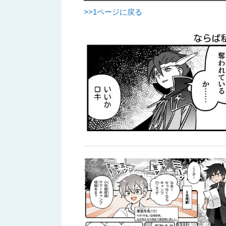
>>1ページに戻る
へ
移
動