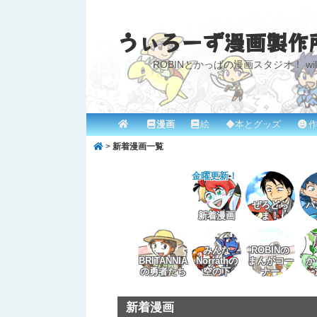
うぃろーず漫画製作
ROBINとかっぱの漫画スタジオ！ willow
メ
漫画
絵
◆本とグッズ
作
メ
イ
>
新着漫画一覧
イ
ン
メ
金曜更新！
ン
ニ
コ
ぜろどら
パ
ュ
新着漫画
ま！
ー
ン
みんな
ROBINの
テ
BRITANNIA
Norrathの
まんがコー
か
の勇者たち
空の下
ナー
ン
新着漫画
ツ