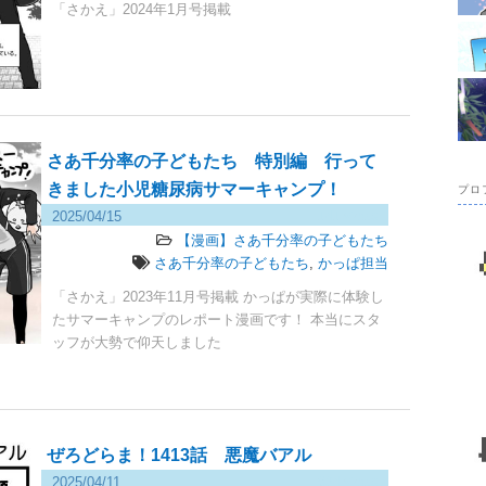
「さかえ」2024年1月号掲載
さあ千分率の子どもたち 特別編 行って
きました小児糖尿病サマーキャンプ！
プロ
2025/04/15
141 views
【漫画】さあ千分率の子どもたち
さあ千分率の子どもたち
,
かっぱ担当
「さかえ」2023年11月号掲載 かっぱが実際に体験し
たサマーキャンプのレポート漫画です！ 本当にスタ
ッフが大勢で仰天しました
ぜろどらま！1413話 悪魔バアル
2025/04/11
634 views