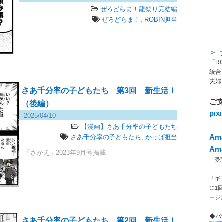
ぜろどらま！龍祭り完結編
ぜろどらま！
,
ROBIN担当
「R
統合
夫婦
さあ千分率の子どもたち 第3回 新生活！
ご
（後編）
pi
2025/04/10
131 views
【漫画】さあ千分率の子どもたち
Am
さあ千分率の子どもたち
,
かっぱ担当
Am
「さかえ」2023年9月号掲載
受取人
「ギ
に1
ージ
◆バ
さあ千分率の子どもたち 第2回 新生活！