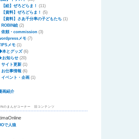
【絵】ぜろどらま！
(11)
【資料】ぜろどらま！
(5)
【資料】さあ千分率の子どもたち
(1)
ROBIN絵
(2)
依頼・commission
(3)
wordpressメモ
(7)
TIPSメモ
(1)
◆本とグッズ
(6)
★お知らせ
(20)
サイト更新
(1)
お仕事情報
(6)
イベント・企画
(1)
漫画紹介
BINのまんがコーナー 旧コンテンツ
timaOnline
UOで人狼