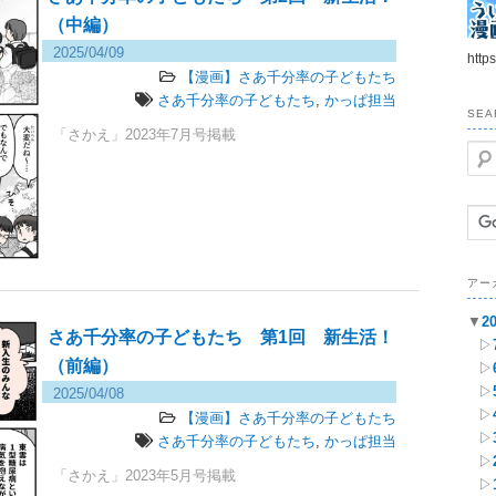
（中編）
2025/04/09
134 views
https
【漫画】さあ千分率の子どもたち
さあ千分率の子どもたち
,
かっぱ担当
SEA
「さかえ」2023年7月号掲載
検
索
アー
▼
2
さあ千分率の子どもたち 第1回 新生活！
▷
（前編）
▷
▷
2025/04/08
152 views
▷
【漫画】さあ千分率の子どもたち
▷
さあ千分率の子どもたち
,
かっぱ担当
▷
「さかえ」2023年5月号掲載
▷