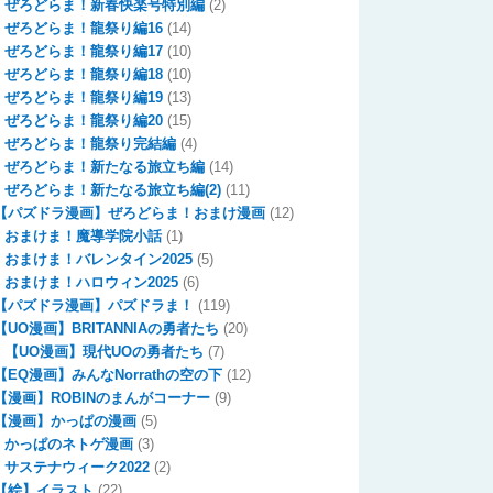
ぜろどらま！新春快楽号特別編
(2)
ぜろどらま！龍祭り編16
(14)
ぜろどらま！龍祭り編17
(10)
ぜろどらま！龍祭り編18
(10)
ぜろどらま！龍祭り編19
(13)
ぜろどらま！龍祭り編20
(15)
ぜろどらま！龍祭り完結編
(4)
ぜろどらま！新たなる旅立ち編
(14)
ぜろどらま！新たなる旅立ち編(2)
(11)
【パズドラ漫画】ぜろどらま！おまけ漫画
(12)
おまけま！魔導学院小話
(1)
おまけま！バレンタイン2025
(5)
おまけま！ハロウィン2025
(6)
【パズドラ漫画】パズドラま！
(119)
【UO漫画】BRITANNIAの勇者たち
(20)
【UO漫画】現代UOの勇者たち
(7)
【EQ漫画】みんなNorrathの空の下
(12)
【漫画】ROBINのまんがコーナー
(9)
【漫画】かっぱの漫画
(5)
かっぱのネトゲ漫画
(3)
サステナウィーク2022
(2)
【絵】イラスト
(22)