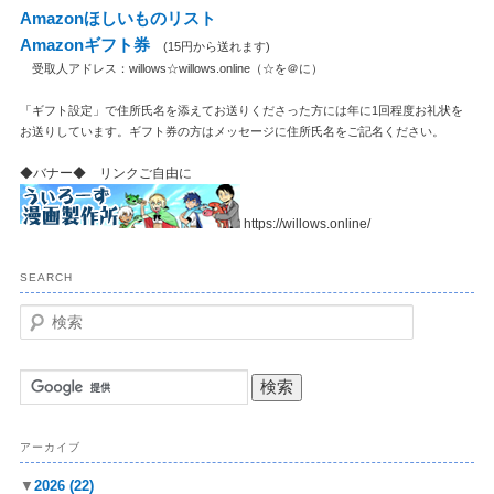
Amazonほしいものリスト
Amazonギフト券
(15円から送れます)
受取人アドレス：willows☆willows.online（☆を＠に）
「ギフト設定」で住所氏名を添えてお送りくださった方には年に1回程度お礼状を
お送りしています。ギフト券の方はメッセージに住所氏名をご記名ください。
◆バナー◆ リンクご自由に
https://willows.online/
SEARCH
検
索
アーカイブ
▼
2026
(22)