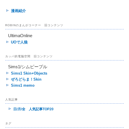
漫画紹介
ROBINのまんがコーナー 旧コンテンツ
UltimaOnline
UOで人狼
カッパ的電脳空間 旧コンテンツ
Sims1/シムピープル
Sims1 Skin+Objects
ぜろどらま！Skin
Sims1 memo
人気記事
日/月/全 人気記事TOP20
タグ