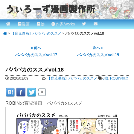
うぃろーず漫画製作所
メ
漫画
絵
作家/works
メ
ROBINとかっぱの漫画スタジオ！ willows.online
イ
>
【育児漫画】パパバカのススメ
>
パパバカのススメvol.18
イ
ン
メ
ン
« 前へ
次へ »
ニ
パパバカのススメvol.17
パパバカのススメvol.19
コ
ュ
ー
パパバカのススメvol.18
ン
2026/01/09
【育児漫画】パパバカのススメ
3歳
,
ROBIN担当
テ
ン
0
ツ
ROBINの育児漫画 パパバカのススメ
へ
移