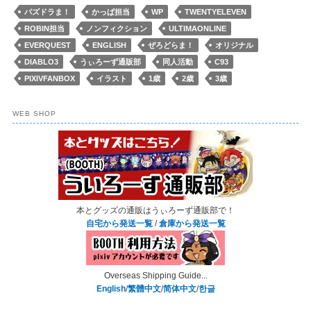
パズドラま！
かっぱ担当
WP
TWENTYELEVEN
ROBIN担当
ノンフィクション
ULTIMAONLINE
EVERQUEST
ENGLISH
ぜろどらま！
オリジナル
DIABLO3
うぃろーず通販部
同人活動
C93
PIXIVFANBOX
イラスト
1歳
2歳
3歳
WEB SHOP
本とグッズの通販はうぃろーず通販部で！
自宅から発送一覧
/
倉庫から発送一覧
Overseas Shipping Guide...
English
/
繁體中文
/
简体中文
/
한글