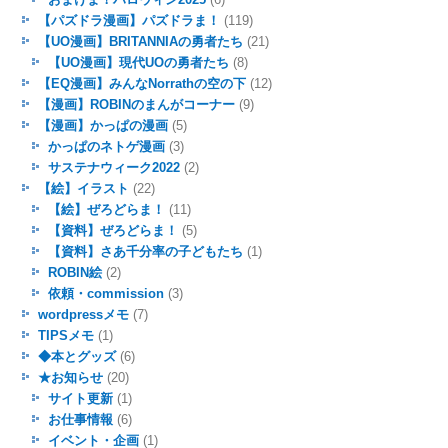
【パズドラ漫画】パズドラま！
(119)
【UO漫画】BRITANNIAの勇者たち
(21)
【UO漫画】現代UOの勇者たち
(8)
【EQ漫画】みんなNorrathの空の下
(12)
【漫画】ROBINのまんがコーナー
(9)
【漫画】かっぱの漫画
(5)
かっぱのネトゲ漫画
(3)
サステナウィーク2022
(2)
【絵】イラスト
(22)
【絵】ぜろどらま！
(11)
【資料】ぜろどらま！
(5)
【資料】さあ千分率の子どもたち
(1)
ROBIN絵
(2)
依頼・commission
(3)
wordpressメモ
(7)
TIPSメモ
(1)
◆本とグッズ
(6)
★お知らせ
(20)
サイト更新
(1)
お仕事情報
(6)
イベント・企画
(1)