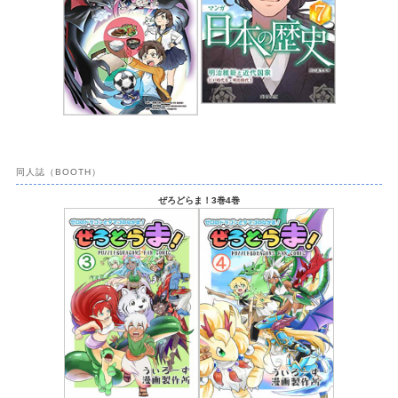
同人誌（BOOTH）
ぜろどらま！3巻4巻