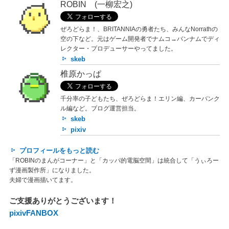
ROBIN (一柳宏之)
ぜろどらま！、BRITANNIAの勇者たち、みんなNorrathの
空の下など。元はゲーム開発者でナムコ→バンナムでディ
レクター・プロデューサーやってました。
skeb
椎原かっぱ
千分率の子どもたち、ぜろどらま！エリン編、カーバンク
ル編など。ブログ運営担当。
skeb
pixiv
プロフィールをもっと読む
「ROBINのまんがコーナー」と「カッパ的電脳空間」は統合して「うぃろー
ず漫画製作所」になりました。
夫婦で漫画描いてます。
ご支援ありがとうございます！
pixivFANBOX