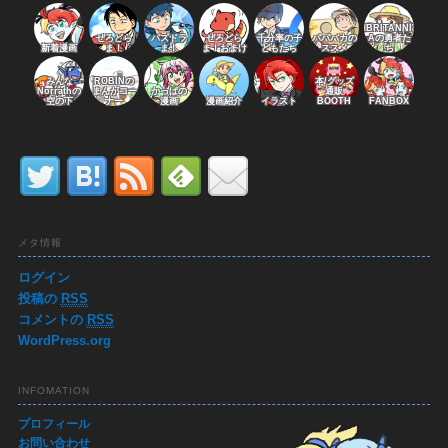
BRITANNI
ぜろどら
パズドラ
ぜろどら
千分率の子
パパバカの
Aの勇者た
新着漫画
ま！
ま！
ま！おまけ
どもたち
ススメ
ち
みんな
ROBINの
本/グッズ
Norrathの
まんがコー
かっぱの
通販
空の下
ナー
漫画
漫画紹介
イラスト
BOOTH
FANBOX
メタ情報
ログイン
投稿の
RSS
コメントの
RSS
WordPress.org
INFOMATION
プロフィール
お問い合わせ