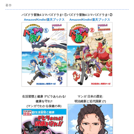
著作
パズドラ冒険4コマパズドラま! ①
パズドラ冒険4コマパズドラま! ②
Amazon
/
Kindle
/
楽天ブックス
Amazon
/
Kindle
/
楽天ブックス
生活習慣と健康 デビラあらわる!
マンガ 日本の歴史:
健康を守れ!!
明治維新と近代国家 (7)
(マンガでわかる保健の本)