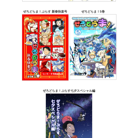
ぜろどらま！ぷらす 新春快楽号
ぜろどらま！5巻
ぜろどらま！ぷらす七夕スペシャル編