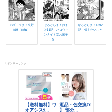
パズドラま！火野
ぜろどらま！おま
ぜろどらま！1392
編9（前編）
け11話 ハロウィ
話 伝えたいこと
ンナイト⑤お菓子
を……
スポンサーリンク