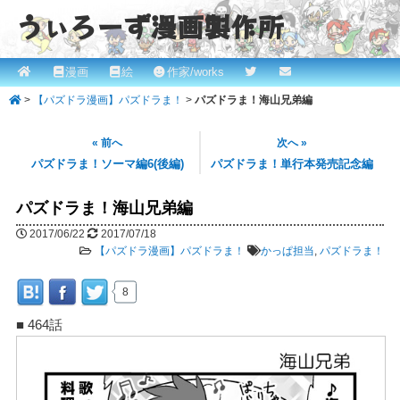
うぃろーず漫画製作所
メ
漫画
絵
作家/works
メ
ROBINとかっぱの漫画スタジオ！ willows.online
イ
>
【パズドラ漫画】パズドラま！
>
パズドラま！海山兄弟編
イ
ン
メ
ン
« 前へ
次へ »
ニ
パズドラま！ソーマ編6(後編)
パズドラま！単行本発売記念編
コ
ュ
ー
パズドラま！海山兄弟編
ン
2017/06/22
2017/07/18
テ
【パズドラ漫画】パズドラま！
かっぱ担当
,
パズドラま！
ン
8
ツ
■ 464話
へ
移