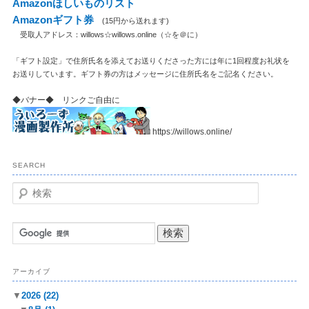
Amazonほしいものリスト
Amazonギフト券
(15円から送れます)
受取人アドレス：willows☆willows.online（☆を＠に）
「ギフト設定」で住所氏名を添えてお送りくださった方には年に1回程度お礼状を
お送りしています。ギフト券の方はメッセージに住所氏名をご記名ください。
◆バナー◆ リンクご自由に
https://willows.online/
SEARCH
検
索
アーカイブ
▼
2026
(22)