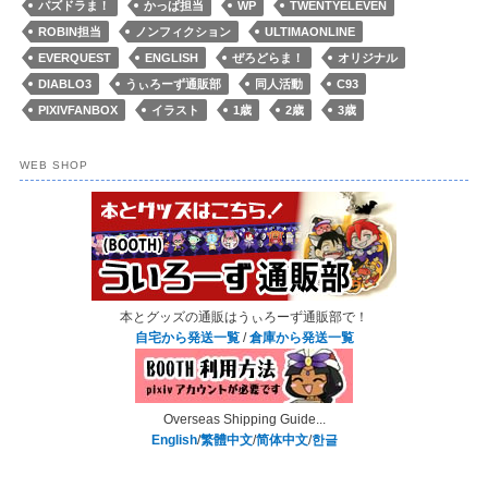
パズドラま！
かっぱ担当
WP
TWENTYELEVEN
ROBIN担当
ノンフィクション
ULTIMAONLINE
EVERQUEST
ENGLISH
ぜろどらま！
オリジナル
DIABLO3
うぃろーず通販部
同人活動
C93
PIXIVFANBOX
イラスト
1歳
2歳
3歳
WEB SHOP
本とグッズの通販はうぃろーず通販部で！
自宅から発送一覧
/
倉庫から発送一覧
Overseas Shipping Guide...
English
/
繁體中文
/
简体中文
/
한글