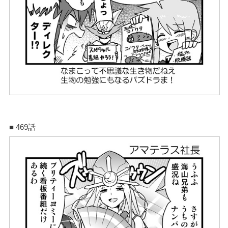
■ 469話