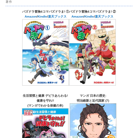
著作
パズドラ冒険4コマパズドラま! ①
パズドラ冒険4コマパズドラま! ②
Amazon
/
Kindle
/
楽天ブックス
Amazon
/
Kindle
/
楽天ブックス
生活習慣と健康 デビラあらわる!
マンガ 日本の歴史:
健康を守れ!!
明治維新と近代国家 (7)
(マンガでわかる保健の本)