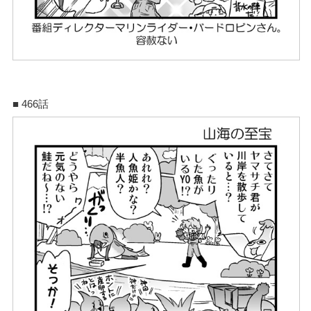
■ 466話