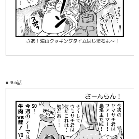
■ 465話