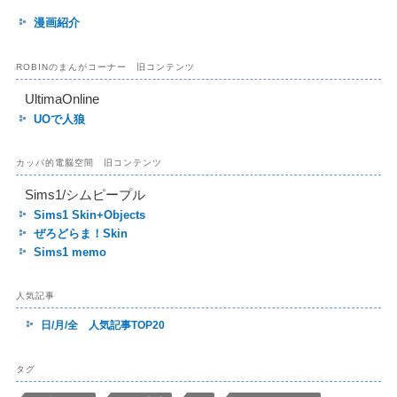
漫画紹介
ROBINのまんがコーナー 旧コンテンツ
UltimaOnline
UOで人狼
カッパ的電脳空間 旧コンテンツ
Sims1/シムピープル
Sims1 Skin+Objects
ぜろどらま！Skin
Sims1 memo
人気記事
日/月/全 人気記事TOP20
タグ