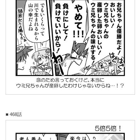
■ 468話