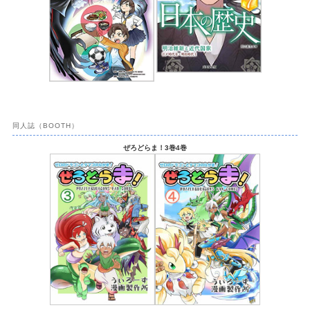
同人誌（BOOTH）
ぜろどらま！3巻4巻