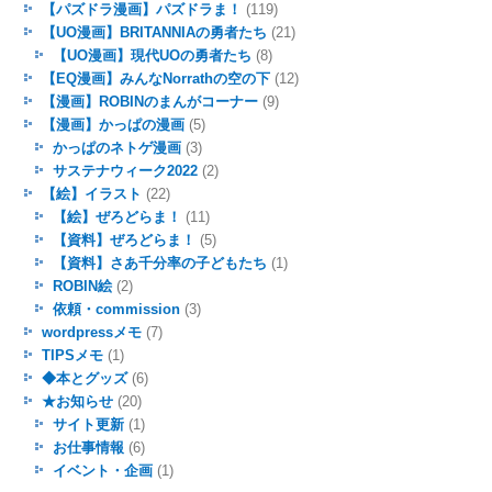
【パズドラ漫画】パズドラま！
(119)
【UO漫画】BRITANNIAの勇者たち
(21)
【UO漫画】現代UOの勇者たち
(8)
【EQ漫画】みんなNorrathの空の下
(12)
【漫画】ROBINのまんがコーナー
(9)
【漫画】かっぱの漫画
(5)
かっぱのネトゲ漫画
(3)
サステナウィーク2022
(2)
【絵】イラスト
(22)
【絵】ぜろどらま！
(11)
【資料】ぜろどらま！
(5)
【資料】さあ千分率の子どもたち
(1)
ROBIN絵
(2)
依頼・commission
(3)
wordpressメモ
(7)
TIPSメモ
(1)
◆本とグッズ
(6)
★お知らせ
(20)
サイト更新
(1)
お仕事情報
(6)
イベント・企画
(1)