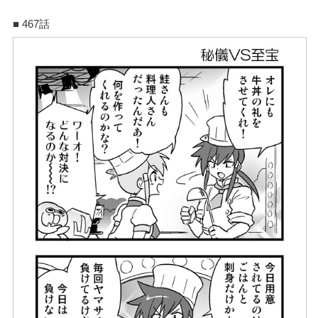
■ 467話