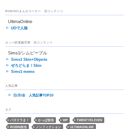
ROBINのまんがコーナー 旧コンテンツ
UltimaOnline
UOで人狼
カッパ的電脳空間 旧コンテンツ
Sims1/シムピープル
Sims1 Skin+Objects
ぜろどらま！Skin
Sims1 memo
人気記事
日/月/全 人気記事TOP20
タグ
パズドラま！
かっぱ担当
WP
TWENTYELEVEN
ROBIN担当
ノンフィクション
ULTIMAONLINE