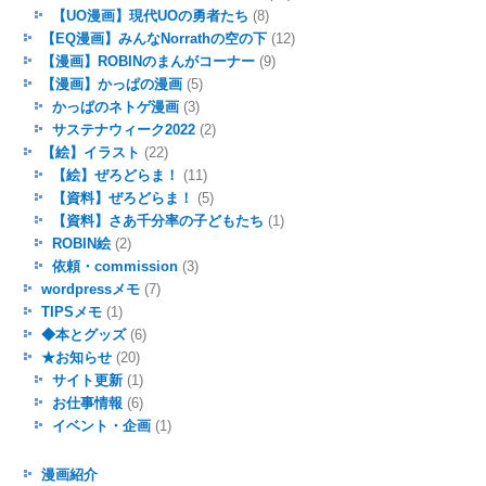
【UO漫画】現代UOの勇者たち
(8)
【EQ漫画】みんなNorrathの空の下
(12)
【漫画】ROBINのまんがコーナー
(9)
【漫画】かっぱの漫画
(5)
かっぱのネトゲ漫画
(3)
サステナウィーク2022
(2)
【絵】イラスト
(22)
【絵】ぜろどらま！
(11)
【資料】ぜろどらま！
(5)
【資料】さあ千分率の子どもたち
(1)
ROBIN絵
(2)
依頼・commission
(3)
wordpressメモ
(7)
TIPSメモ
(1)
◆本とグッズ
(6)
★お知らせ
(20)
サイト更新
(1)
お仕事情報
(6)
イベント・企画
(1)
漫画紹介