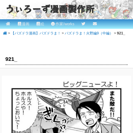
うぃろーず漫画製作所
メ
漫画
絵
作家/works
メ
ROBINとかっぱの漫画スタジオ！ willows.online
イ
>
【パズドラ漫画】パズドラま！
>
パズドラま！火野編9（中編）
>
921_
イ
ン
メ
ン
画
ニ
像
コ
ュ
921_
ナ
ー
ビ
ン
ゲ
テ
ー
シ
ン
ョ
ツ
ン
へ
移