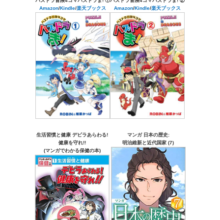
パズドラ冒険4コマパズドラま! ①
パズドラ冒険4コマパズドラま! ②
Amazon
/
Kindle
/
楽天ブックス
Amazon
/
Kindle
/
楽天ブックス
生活習慣と健康 デビラあらわる!
マンガ 日本の歴史:
健康を守れ!!
明治維新と近代国家 (7)
(マンガでわかる保健の本)