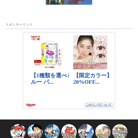
スポンサーリンク
BRITANNI
ぜろどら
パズドラ
ぜろどら
千分率の子
パパバカの
Aの勇者た