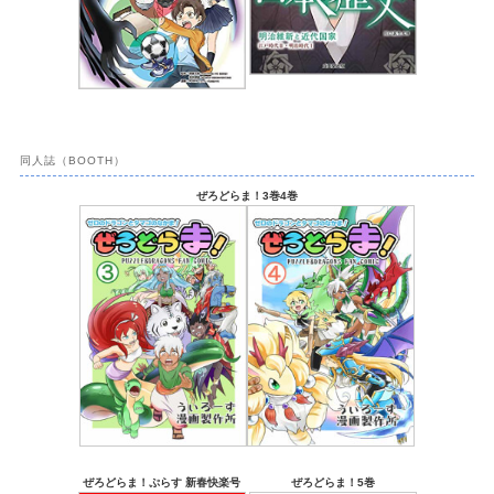
同人誌（BOOTH）
ぜろどらま！3巻4巻
ぜろどらま！ぷらす 新春快楽号
ぜろどらま！5巻