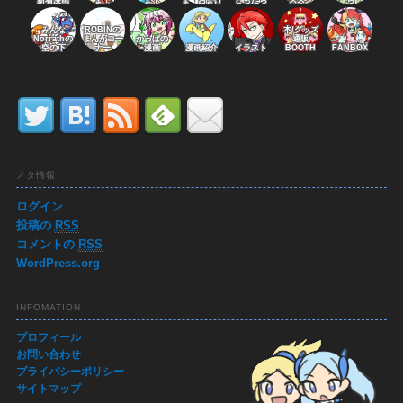
新着漫画
ま！
ま！
ま！おまけ
どもたち
ススメ
ち
みんな
ROBINの
本/グッズ
Norrathの
まんがコー
かっぱの
通販
空の下
ナー
漫画
漫画紹介
イラスト
BOOTH
FANBOX
メタ情報
ログイン
投稿の
RSS
コメントの
RSS
WordPress.org
INFOMATION
プロフィール
お問い合わせ
プライバシーポリシー
サイトマップ