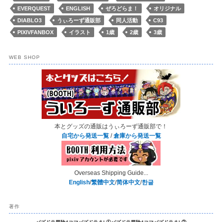
EVERQUEST
ENGLISH
ぜろどらま！
オリジナル
DIABLO3
うぃろーず通販部
同人活動
C93
PIXIVFANBOX
イラスト
1歳
2歳
3歳
WEB SHOP
本とグッズの通販はうぃろーず通販部で！
自宅から発送一覧
/
倉庫から発送一覧
Overseas Shipping Guide...
English
/
繁體中文
/
简体中文
/
한글
著作