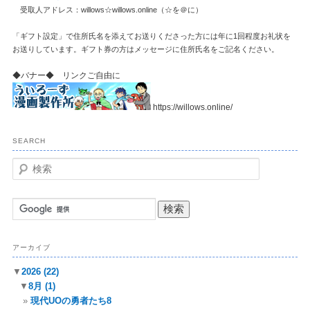
受取人アドレス：willows☆willows.online（☆を＠に）
「ギフト設定」で住所氏名を添えてお送りくださった方には年に1回程度お礼状を
お送りしています。ギフト券の方はメッセージに住所氏名をご記名ください。
◆バナー◆ リンクご自由に
https://willows.online/
SEARCH
検
索
アーカイブ
▼
2026
(22)
▼
8月
(1)
現代UOの勇者たち8