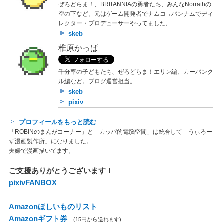
ぜろどらま！、BRITANNIAの勇者たち、みんなNorrathの
空の下など。元はゲーム開発者でナムコ→バンナムでディ
レクター・プロデューサーやってました。
skeb
椎原かっぱ
千分率の子どもたち、ぜろどらま！エリン編、カーバンク
ル編など。ブログ運営担当。
skeb
pixiv
プロフィールをもっと読む
「ROBINのまんがコーナー」と「カッパ的電脳空間」は統合して「うぃろー
ず漫画製作所」になりました。
夫婦で漫画描いてます。
ご支援ありがとうございます！
pixivFANBOX
Amazonほしいものリスト
Amazonギフト券
(15円から送れます)