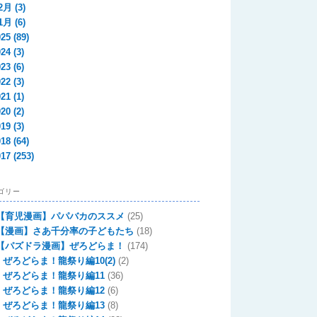
2月
(3)
1月
(6)
025
(89)
024
(3)
023
(6)
022
(3)
021
(1)
020
(2)
019
(3)
018
(64)
017
(253)
ゴリー
【育児漫画】パパバカのススメ
(25)
【漫画】さあ千分率の子どもたち
(18)
【パズドラ漫画】ぜろどらま！
(174)
ぜろどらま！龍祭り編10(2)
(2)
ぜろどらま！龍祭り編11
(36)
ぜろどらま！龍祭り編12
(6)
ぜろどらま！龍祭り編13
(8)