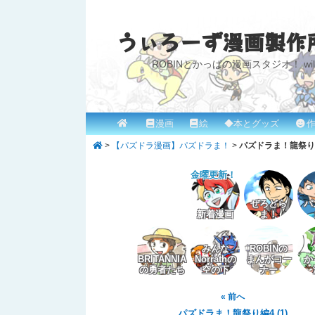
うぃろーず漫画製作
ROBINとかっぱの漫画スタジオ！ willow
メ
漫画
絵
◆本とグッズ
作
メ
イ
>
【パズドラ漫画】パズドラま！
>
パズドラま！龍祭り編4
イ
ン
メ
金曜更新！
ン
ニ
コ
ぜろどら
パ
ュ
新着漫画
ま！
ー
ン
みんな
ROBINの
テ
BRITANNIA
Norrathの
まんがコー
か
の勇者たち
空の下
ナー
ン
« 前へ
ツ
パズドラま！龍祭り編4 (1)