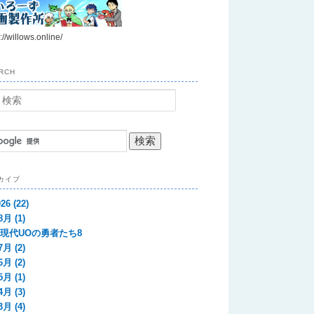
://willows.online/
RCH
カイブ
026
(22)
8月
(1)
現代UOの勇者たち8
7月
(2)
6月
(2)
5月
(1)
4月
(3)
3月
(4)