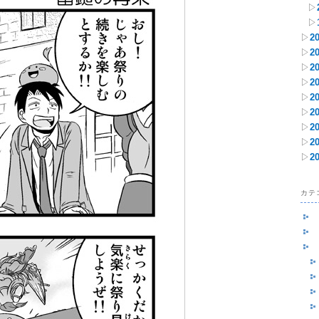
▷
▷
▷
2
▷
2
▷
2
▷
2
▷
2
▷
2
▷
2
▷
2
▷
2
カテ