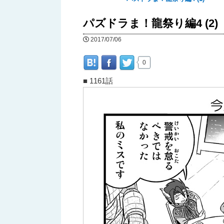
へ
パズドラま！龍祭り編4 (2)
移
2017/07/06
動
0
■ 1161話