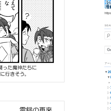
https
SEA
検
索
アー
▼
2
▼
▷
▷
▷
▷
▷