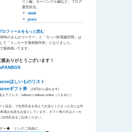
リン編、カーバンクル編など。ブログ
運営担当。
skeb
pixiv
プロフィールをもっと読む
OBINのまんがコーナー」と「カッパ的電脳空間」は
して「うぃろーず漫画製作所」になりました。
で漫画描いてます。
支援ありがとうございます！
xivFANBOX
azonほしいものリスト
azonギフト券
(15円から送れます)
アドレス：willows☆willows.online（☆を＠に）
フト設定」で住所氏名を添えてお送りくださった方には年
回程度お礼状をお送りしています。ギフト券の方はメッセ
に住所氏名をご記名ください。
ナー◆ リンクご自由に