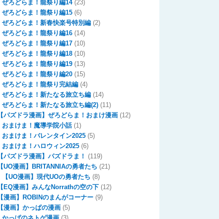
ぜろどらま！龍祭り編14
(23)
ぜろどらま！龍祭り編15
(6)
ぜろどらま！新春快楽号特別編
(2)
ぜろどらま！龍祭り編16
(14)
ぜろどらま！龍祭り編17
(10)
ぜろどらま！龍祭り編18
(10)
ぜろどらま！龍祭り編19
(13)
ぜろどらま！龍祭り編20
(15)
ぜろどらま！龍祭り完結編
(4)
ぜろどらま！新たなる旅立ち編
(14)
ぜろどらま！新たなる旅立ち編(2)
(11)
【パズドラ漫画】ぜろどらま！おまけ漫画
(12)
おまけま！魔導学院小話
(1)
おまけま！バレンタイン2025
(5)
おまけま！ハロウィン2025
(6)
【パズドラ漫画】パズドラま！
(119)
【UO漫画】BRITANNIAの勇者たち
(21)
【UO漫画】現代UOの勇者たち
(8)
【EQ漫画】みんなNorrathの空の下
(12)
【漫画】ROBINのまんがコーナー
(9)
【漫画】かっぱの漫画
(5)
かっぱのネトゲ漫画
(3)