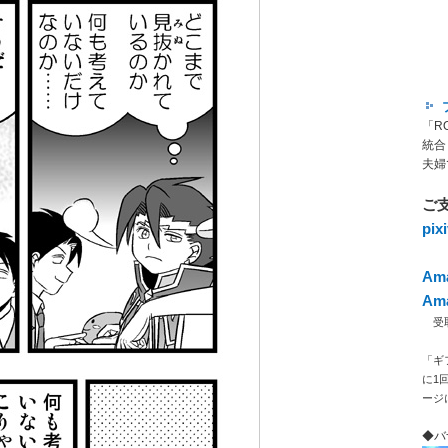
「R
統合
夫婦
ご
pi
Am
Am
受取人
「ギ
に1
ージ
◆バ