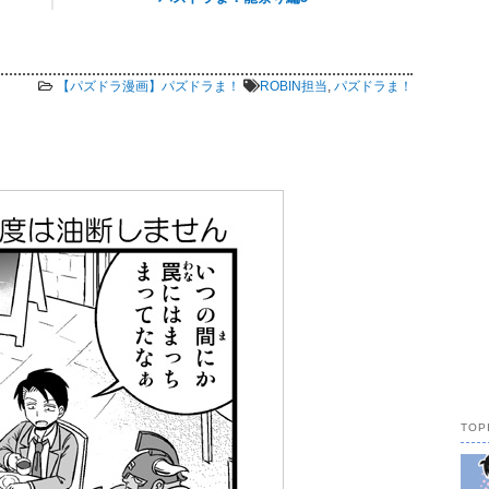
11,784 views
【パズドラ漫画】パズドラま！
ROBIN担当
,
パズドラま！
TOP