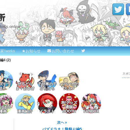
所
s.online
家/works
★お知らせ
お問い合わせ
 (2)
スポ
ズドラ
ぜろどら
千分率の子
パパバカの
ま！
ま！おまけ
どもたち
ススメ
本/グッズ
っぱの
通販
漫画
漫画紹介
イラスト
BOOTH
FANBOX
次へ »
パズドラま！龍祭り編5