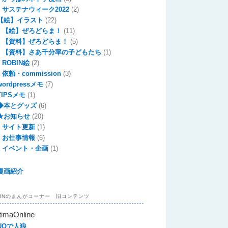
サステナウィーク2022
(2)
【絵】イラスト
(22)
【絵】ぜろどらま！
(11)
【資料】ぜろどらま！
(5)
【資料】さあ千分率の子どもたち
(1)
ROBIN絵
(2)
依頼・commission
(3)
wordpressメモ
(7)
TIPSメモ
(1)
◆本とグッズ
(6)
★お知らせ
(20)
サイト更新
(1)
お仕事情報
(6)
イベント・企画
(1)
漫画紹介
BINのまんがコーナー 旧コンテンツ
timaOnline
UOで人狼