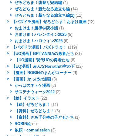
ぜろどらま！龍祭り完結編
(4)
ぜろどらま！新たなる旅立ち編
(14)
ぜろどらま！新たなる旅立ち編(2)
(11)
【パズドラ漫画】ぜろどらま！おまけ漫画
(12)
おまけま！魔導学院小話
(1)
おまけま！バレンタイン2025
(5)
おまけま！ハロウィン2025
(6)
【パズドラ漫画】パズドラま！
(119)
【UO漫画】BRITANNIAの勇者たち
(21)
【UO漫画】現代UOの勇者たち
(8)
【EQ漫画】みんなNorrathの空の下
(12)
【漫画】ROBINのまんがコーナー
(9)
【漫画】かっぱの漫画
(5)
かっぱのネトゲ漫画
(3)
サステナウィーク2022
(2)
【絵】イラスト
(22)
【絵】ぜろどらま！
(11)
【資料】ぜろどらま！
(5)
【資料】さあ千分率の子どもたち
(1)
ROBIN絵
(2)
依頼・commission
(3)