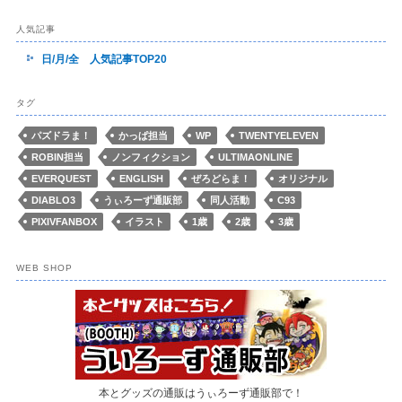
人気記事
日/月/全 人気記事TOP20
タグ
パズドラま！
かっぱ担当
WP
TWENTYELEVEN
ROBIN担当
ノンフィクション
ULTIMAONLINE
EVERQUEST
ENGLISH
ぜろどらま！
オリジナル
DIABLO3
うぃろーず通販部
同人活動
C93
PIXIVFANBOX
イラスト
1歳
2歳
3歳
WEB SHOP
本とグッズの通販はうぃろーず通販部で！