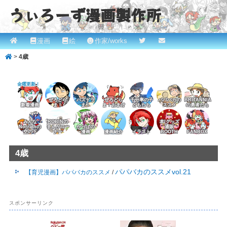
うぃろーず漫画製作所
メ
漫画
絵
作家/works
メ
サ
ROBINとかっぱの漫画スタジオ！ willows.online
イ
>
4歳
イ
ブ
ン
メ
ン
コ
金曜更新！
ニ
コ
ン
ュ
ぜろどら
パズドラ
ぜろどら
千分率の子
パパバカの
BRITANNIA
新着漫画
ま！
ま！
ま！おまけ
どもたち
ススメ
の勇者たち
ー
ン
テ
みんな
ROBINの
本/グッズ
Norrathの
まんがコー
かっぱの
通販
空の下
ナー
漫画
漫画紹介
イラスト
BOOTH
FANBOX
テ
ン
4歳
ン
ツ
パパバカのススメvol.21
【育児漫画】パパバカのススメ
/
ツ
へ
へ
移
スポンサーリンク
移
動