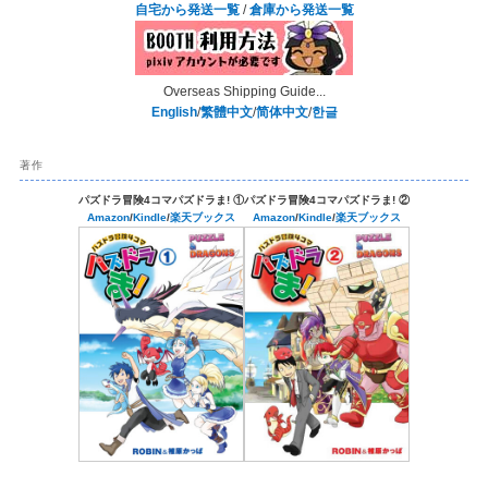
自宅から発送一覧
/
倉庫から発送一覧
Overseas Shipping Guide...
English
/
繁體中文
/
简体中文
/
한글
著作
パズドラ冒険4コマパズドラま! ①
パズドラ冒険4コマパズドラま! ②
Amazon
/
Kindle
/
楽天ブックス
Amazon
/
Kindle
/
楽天ブックス