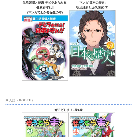
生活習慣と健康 デビラあらわる!
マンガ 日本の歴史:
健康を守れ!!
明治維新と近代国家 (7)
(マンガでわかる保健の本)
同人誌（BOOTH）
ぜろどらま！3巻4巻