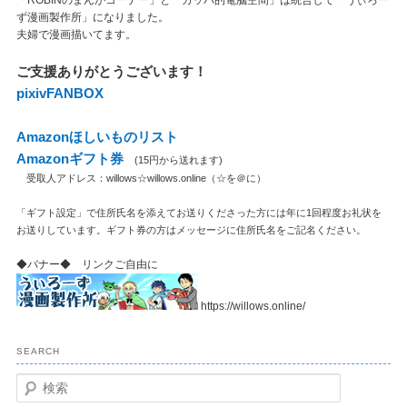
「ROBINのまんがコーナー」と「カッパ的電脳空間」は統合して「うぃろー
ず漫画製作所」になりました。
夫婦で漫画描いてます。
ご支援ありがとうございます！
pixivFANBOX
Amazonほしいものリスト
Amazonギフト券
(15円から送れます)
受取人アドレス：willows☆willows.online（☆を＠に）
「ギフト設定」で住所氏名を添えてお送りくださった方には年に1回程度お礼状を
お送りしています。ギフト券の方はメッセージに住所氏名をご記名ください。
◆バナー◆ リンクご自由に
https://willows.online/
SEARCH
検
索