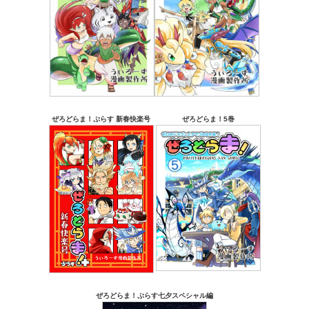
ぜろどらま！ぷらす 新春快楽号
ぜろどらま！5巻
ぜろどらま！ぷらす七夕スペシャル編