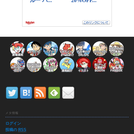
BRITANNI
ぜろどら
パズドラ
ぜろどら
千分率の子
パパバカの
Aの勇者た
新着漫画
ま！
ま！
ま！おまけ
どもたち
ススメ
ち
みんな
ROBINの
本/グッズ
Norrathの
まんがコー
かっぱの
通販
空の下
ナー
漫画
漫画紹介
イラスト
BOOTH
FANBOX
メタ情報
ログイン
投稿の
RSS