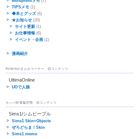
wordpressメモ
(7)
TIPSメモ
(1)
◆本とグッズ
(6)
★お知らせ
(20)
サイト更新
(1)
お仕事情報
(6)
イベント・企画
(1)
漫画紹介
ROBINのまんがコーナー 旧コンテンツ
UltimaOnline
UOで人狼
カッパ的電脳空間 旧コンテンツ
Sims1/シムピープル
Sims1 Skin+Objects
ぜろどらま！Skin
Sims1 memo