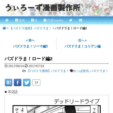
うぃろーず漫画製作所
メ
漫画
絵
作家/works
メ
ROBINとかっぱの漫画スタジオ！ willows.online
イ
>
【パズドラ漫画】パズドラま！
>
パズドラま！ロード編2
イ
ン
メ
ン
« 前へ
次へ »
ニ
パズドラま！ソーマ編5
パズドラま！ユリアン編
コ
ュ
ー
パズドラま！ロード編2
ン
2017/06/14
2017/07/18
テ
【パズドラ漫画】パズドラま！
かっぱ担当
,
パズドラま！
ン
14
ツ
■ 312話
へ
移