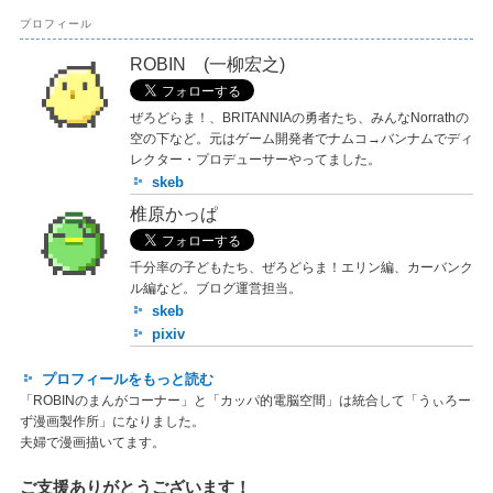
プロフィール
ROBIN (一柳宏之)
ぜろどらま！、BRITANNIAの勇者たち、みんなNorrathの
空の下など。元はゲーム開発者でナムコ→バンナムでディ
レクター・プロデューサーやってました。
skeb
椎原かっぱ
千分率の子どもたち、ぜろどらま！エリン編、カーバンク
ル編など。ブログ運営担当。
skeb
pixiv
プロフィールをもっと読む
「ROBINのまんがコーナー」と「カッパ的電脳空間」は統合して「うぃろー
ず漫画製作所」になりました。
夫婦で漫画描いてます。
ご支援ありがとうございます！