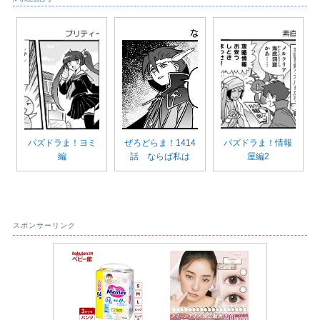
パズドラま！ヨミ
ぜろどらま！1414
パズドラま！情報
編
話 ならば私は
屋編2
スポンサーリンク