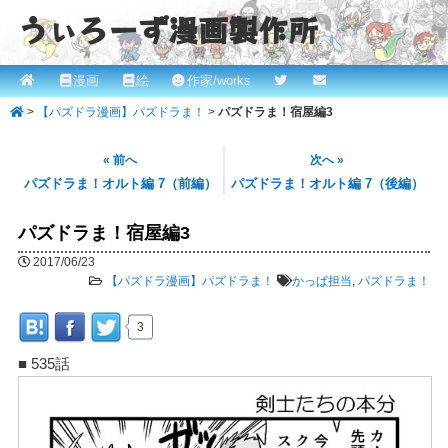
うぃろーず漫画製作所
メ
漫画
絵
作家/works
メ
ROBINとかっぱの漫画スタジオ！ willows.online
イ
>
【パズドラ漫画】パズドラま！
>
パズドラま！宿屋編3
イ
ン
メ
ン
« 前へ
次へ »
ニ
パズドラま！オルト編 7（前編）
パズドラま！オルト編 7（後編）
コ
ュ
ー
パズドラま！宿屋編3
ン
2017/06/23
テ
【パズドラ漫画】パズドラま！
かっぱ担当
,
パズドラま！
ン
3
ツ
■ 535話
へ
移