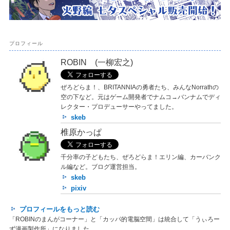
プロフィール
ROBIN (一柳宏之)
ぜろどらま！、BRITANNIAの勇者たち、みんなNorrathの
空の下など。元はゲーム開発者でナムコ→バンナムでディ
レクター・プロデューサーやってました。
skeb
椎原かっぱ
千分率の子どもたち、ぜろどらま！エリン編、カーバンク
ル編など。ブログ運営担当。
skeb
pixiv
プロフィールをもっと読む
「ROBINのまんがコーナー」と「カッパ的電脳空間」は統合して「うぃろー
ず漫画製作所」になりました。