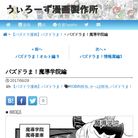
うぃろーず漫画製作所
メ
漫画
絵
作家/works
メ
ROBINとかっぱの漫画スタジオ！ willows.online
イ
>
【パズドラ漫画】パズドラま！
>
パズドラま！魔導学院編
イ
ン
メ
ン
« 前へ
次へ »
ニ
パズドラま！オルト編 9
パズドラま！情報屋編3
コ
ュ
ー
パズドラま！魔導学院編
ン
2017/06/28
テ
【パズドラ漫画】パズドラま！
ROBIN担当
,
かっぱ担当
,
パズドラま！
ン
0
ツ
■ 883話
へ
移