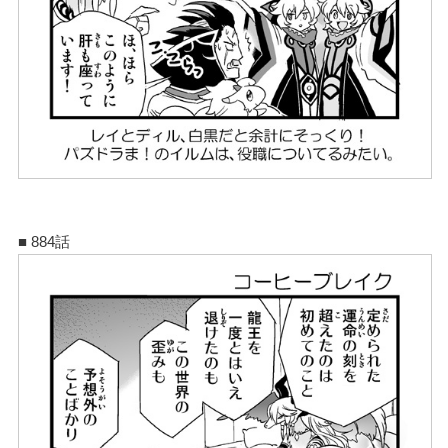
■ 884話