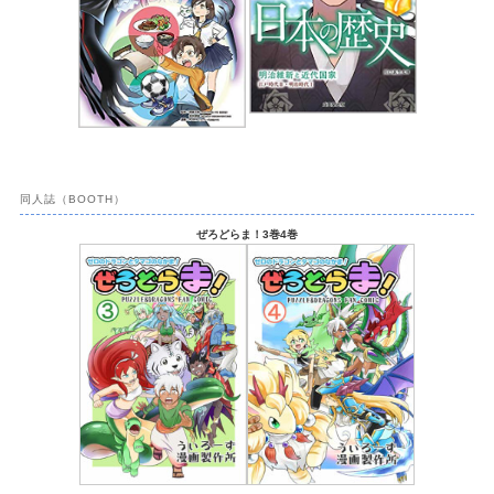
同人誌（BOOTH）
ぜろどらま！3巻4巻