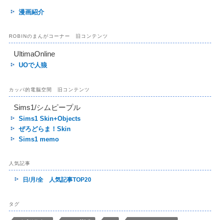
漫画紹介
ROBINのまんがコーナー 旧コンテンツ
UltimaOnline
UOで人狼
カッパ的電脳空間 旧コンテンツ
Sims1/シムピープル
Sims1 Skin+Objects
ぜろどらま！Skin
Sims1 memo
人気記事
日/月/全 人気記事TOP20
タグ