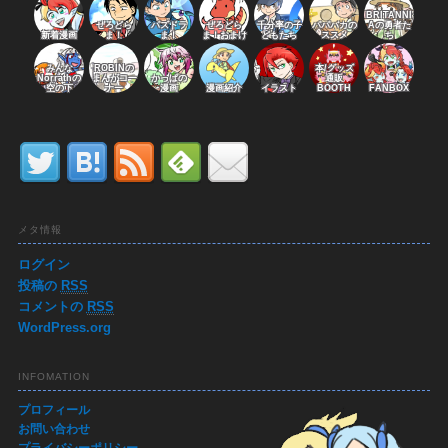
BRITANNI
ぜろどら
パズドラ
ぜろどら
千分率の子
パパバカの
Aの勇者た
新着漫画
ま！
ま！
ま！おまけ
どもたち
ススメ
ち
みんな
ROBINの
本/グッズ
Norrathの
まんがコー
かっぱの
通販
空の下
ナー
漫画
漫画紹介
イラスト
BOOTH
FANBOX
メタ情報
ログイン
投稿の
RSS
コメントの
RSS
WordPress.org
INFOMATION
プロフィール
お問い合わせ