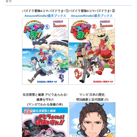
著作
パズドラ冒険4コマパズドラま! ①
パズドラ冒険4コマパズドラま! ②
Amazon
/
Kindle
/
楽天ブックス
Amazon
/
Kindle
/
楽天ブックス
生活習慣と健康 デビラあらわる!
マンガ 日本の歴史:
健康を守れ!!
明治維新と近代国家 (7)
(マンガでわかる保健の本)