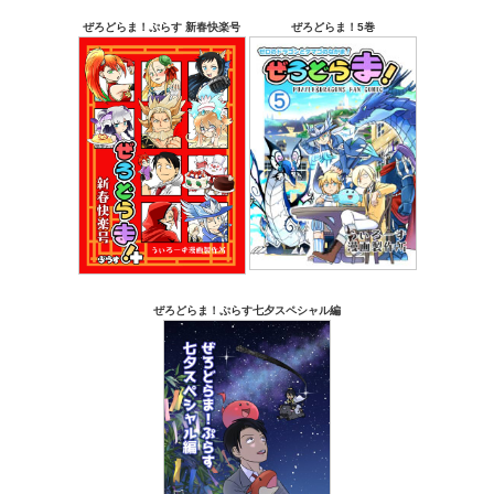
ぜろどらま！ぷらす 新春快楽号
ぜろどらま！5巻
ぜろどらま！ぷらす七夕スペシャル編