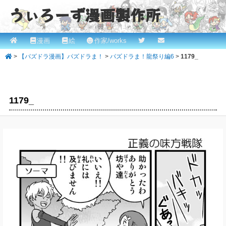
うぃろーず漫画製作所
メ
漫画
絵
作家/works
メ
ROBINとかっぱの漫画スタジオ！ willows.online
イ
>
【パズドラ漫画】パズドラま！
>
パズドラま！龍祭り編6
>
1179_
イ
ン
メ
ン
画
ニ
像
コ
ュ
1179_
ナ
ー
ビ
ン
ゲ
テ
ー
シ
ン
ョ
ツ
ン
へ
移