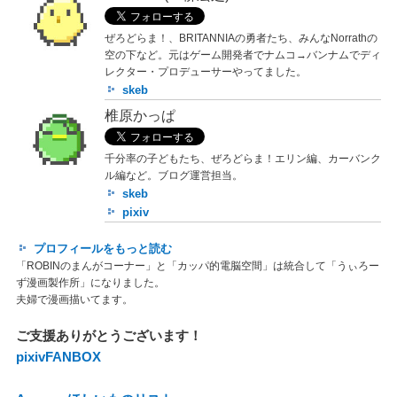
ぜろどらま！、BRITANNIAの勇者たち、みんなNorrathの
空の下など。元はゲーム開発者でナムコ→バンナムでディ
レクター・プロデューサーやってました。
skeb
椎原かっぱ
千分率の子どもたち、ぜろどらま！エリン編、カーバンク
ル編など。ブログ運営担当。
skeb
pixiv
プロフィールをもっと読む
「ROBINのまんがコーナー」と「カッパ的電脳空間」は統合して「うぃろー
ず漫画製作所」になりました。
夫婦で漫画描いてます。
ご支援ありがとうございます！
pixivFANBOX