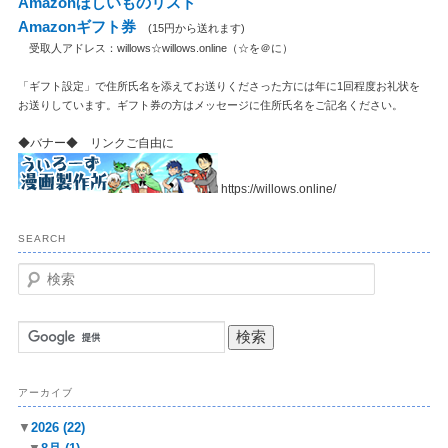
Amazonほしいものリスト
Amazonギフト券
(15円から送れます)
受取人アドレス：willows☆willows.online（☆を＠に）
「ギフト設定」で住所氏名を添えてお送りくださった方には年に1回程度お礼状を
お送りしています。ギフト券の方はメッセージに住所氏名をご記名ください。
◆バナー◆ リンクご自由に
https://willows.online/
SEARCH
検
索
アーカイブ
▼
2026
(22)