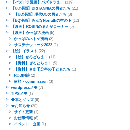
【パズドラ漫画】パズドラま！
(119)
【UO漫画】BRITANNIAの勇者たち
(21)
【UO漫画】現代UOの勇者たち
(8)
【EQ漫画】みんなNorrathの空の下
(12)
【漫画】ROBINのまんがコーナー
(9)
【漫画】かっぱの漫画
(5)
かっぱのネトゲ漫画
(3)
サステナウィーク2022
(2)
【絵】イラスト
(22)
【絵】ぜろどらま！
(11)
【資料】ぜろどらま！
(5)
【資料】さあ千分率の子どもたち
(1)
ROBIN絵
(2)
依頼・commission
(3)
wordpressメモ
(7)
TIPSメモ
(1)
◆本とグッズ
(6)
★お知らせ
(20)
サイト更新
(1)
お仕事情報
(6)
イベント・企画
(1)