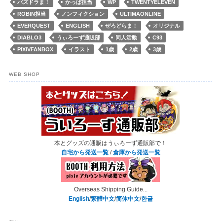
パズドラま！
かっぱ担当
WP
TWENTYELEVEN
ROBIN担当
ノンフィクション
ULTIMAONLINE
EVERQUEST
ENGLISH
ぜろどらま！
オリジナル
DIABLO3
うぃろーず通販部
同人活動
C93
PIXIVFANBOX
イラスト
1歳
2歳
3歳
WEB SHOP
本とグッズの通販はうぃろーず通販部で！
自宅から発送一覧
/
倉庫から発送一覧
Overseas Shipping Guide...
English
/
繁體中文
/
简体中文
/
한글