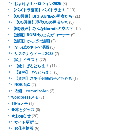
おまけま！ハロウィン2025
(6)
【パズドラ漫画】パズドラま！
(119)
【UO漫画】BRITANNIAの勇者たち
(21)
【UO漫画】現代UOの勇者たち
(8)
【EQ漫画】みんなNorrathの空の下
(12)
【漫画】ROBINのまんがコーナー
(9)
【漫画】かっぱの漫画
(5)
かっぱのネトゲ漫画
(3)
サステナウィーク2022
(2)
【絵】イラスト
(22)
【絵】ぜろどらま！
(11)
【資料】ぜろどらま！
(5)
【資料】さあ千分率の子どもたち
(1)
ROBIN絵
(2)
依頼・commission
(3)
wordpressメモ
(7)
TIPSメモ
(1)
◆本とグッズ
(6)
★お知らせ
(20)
サイト更新
(1)
お仕事情報
(6)