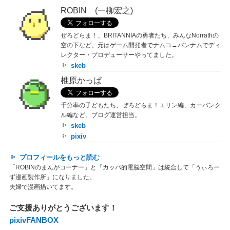
ROBIN (一柳宏之)
ぜろどらま！、BRITANNIAの勇者たち、みんなNorrathの
空の下など。元はゲーム開発者でナムコ→バンナムでディ
レクター・プロデューサーやってました。
skeb
椎原かっぱ
千分率の子どもたち、ぜろどらま！エリン編、カーバンク
ル編など。ブログ運営担当。
skeb
pixiv
プロフィールをもっと読む
「ROBINのまんがコーナー」と「カッパ的電脳空間」は統合して「うぃろー
ず漫画製作所」になりました。
夫婦で漫画描いてます。
ご支援ありがとうございます！
pixivFANBOX