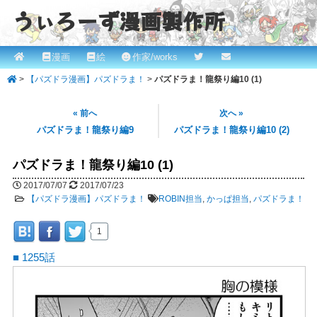
うぃろーず漫画製作所
メ
漫画
絵
作家/works
メ
ROBINとかっぱの漫画スタジオ！ willows.online
イ
>
【パズドラ漫画】パズドラま！
>
パズドラま！龍祭り編10 (1)
イ
ン
メ
ン
« 前へ
次へ »
ニ
パズドラま！龍祭り編9
パズドラま！龍祭り編10 (2)
コ
ュ
ー
パズドラま！龍祭り編10 (1)
ン
2017/07/07
2017/07/23
テ
【パズドラ漫画】パズドラま！
ROBIN担当
,
かっぱ担当
,
パズドラま！
ン
1
ツ
■ 1255話
へ
移