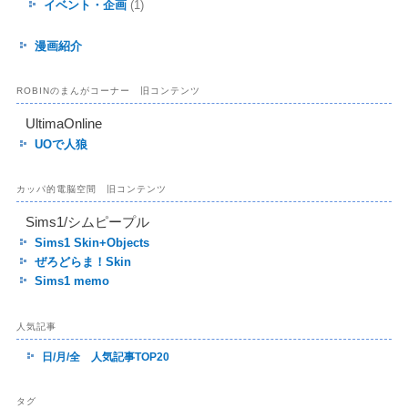
イベント・企画
(1)
漫画紹介
ROBINのまんがコーナー 旧コンテンツ
UltimaOnline
UOで人狼
カッパ的電脳空間 旧コンテンツ
Sims1/シムピープル
Sims1 Skin+Objects
ぜろどらま！Skin
Sims1 memo
人気記事
日/月/全 人気記事TOP20
タグ