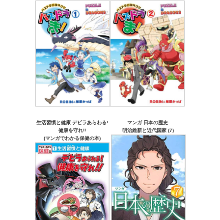
生活習慣と健康 デビラあらわる!
マンガ 日本の歴史:
健康を守れ!!
明治維新と近代国家 (7)
(マンガでわかる保健の本)