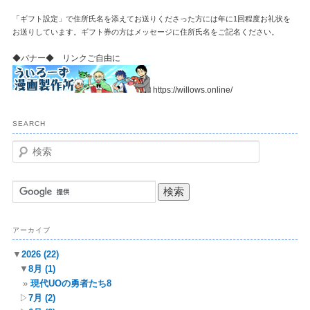
「ギフト設定」で住所氏名を添えてお送りくださった方には年に1回程度お礼状を
お送りしています。ギフト券の方はメッセージに住所氏名をご記名ください。
◆バナー◆ リンクご自由に
https://willows.online/
SEARCH
検
索
アーカイブ
▼
2026
(22)
▼
8月
(1)
現代UOの勇者たち8
▷
7月
(2)