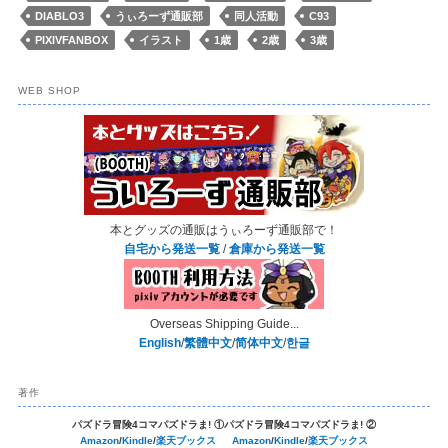
DIABLO3
うぃろーず通販部
同人活動
C93
PIXIVFANBOX
イラスト
1歳
2歳
3歳
WEB SHOP
本とグッズの通販はうぃろーず通販部で！
自宅から発送一覧
/
倉庫から発送一覧
Overseas Shipping Guide...
English
/
繁體中文
/
简体中文
/
한글
著作
パズドラ冒険4コマパズドラま! ①
パズドラ冒険4コマパズドラま! ②
Amazon
/
Kindle
/
楽天ブックス
Amazon
/
Kindle
/
楽天ブックス