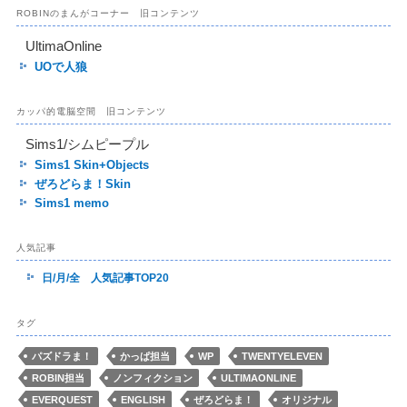
ROBINのまんがコーナー 旧コンテンツ
UltimaOnline
UOで人狼
カッパ的電脳空間 旧コンテンツ
Sims1/シムピープル
Sims1 Skin+Objects
ぜろどらま！Skin
Sims1 memo
人気記事
日/月/全 人気記事TOP20
タグ
パズドラま！
かっぱ担当
WP
TWENTYELEVEN
ROBIN担当
ノンフィクション
ULTIMAONLINE
EVERQUEST
ENGLISH
ぜろどらま！
オリジナル