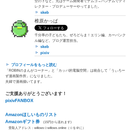
空の下など。元はゲーム開発者でナムコ→バンナムでディ
レクター・プロデューサーやってました。
skeb
椎原かっぱ
千分率の子どもたち、ぜろどらま！エリン編、カーバンク
ル編など。ブログ運営担当。
skeb
pixiv
プロフィールをもっと読む
「ROBINのまんがコーナー」と「カッパ的電脳空間」は統合して「うぃろー
ず漫画製作所」になりました。
夫婦で漫画描いてます。
ご支援ありがとうございます！
pixivFANBOX
Amazonほしいものリスト
Amazonギフト券
(15円から送れます)
受取人アドレス：willows☆willows.online（☆を＠に）