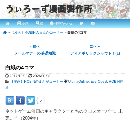
うぃろーず漫画製作所
メ
漫画
絵
作家/works
メ
ROBINとかっぱの漫画スタジオ！ willows.online
イ
>
【漫画】ROBINのまんがコーナー
>
白紙の4コマ
イ
ン
メ
ン
« 前へ
次へ »
ニ
メールマナーの基礎知識
ディアボリックシャウト！(1)
コ
ュ
ー
白紙の4コマ
ン
2017/10/08
2026/01/31
テ
【漫画】ROBINのまんがコーナー
UltimaOnline
,
EverQuest
,
ROBIN担
当
ン
ツ
5
へ
ネットゲーム漫画のキャラクターたちのクロスオーバー。未
完…？（2004年）
移