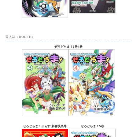
同人誌（BOOTH）
ぜろどらま！3巻4巻
ぜろどらま！ぷらす 新春快楽号
ぜろどらま！5巻