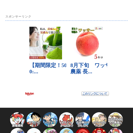
スポンサーリンク
BRITANNI
ぜろどら
パズドラ
ぜろどら
千分率の子
パパバカの
Aの勇者た
新着漫画
ま！
ま！
ま！おまけ
どもたち
ススメ
ち