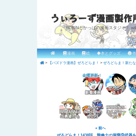
うぃろーず漫画製作
ROBINとかっぱの漫画スタジオ！ willow
メ
漫画
絵
◆本とグッズ
作
メ
イ
>
【パズドラ漫画】ぜろどらま！
>
ぜろどらま！新たなる
イ
ン
メ
金曜更新！
ン
ニ
コ
ぜろどら
パ
ュ
新着漫画
ま！
ー
ン
みんな
ROBINの
テ
BRITANNIA
Norrathの
まんがコー
か
の勇者たち
空の下
ナー
ン
« 前へ
ツ
ぜろどらま！1438話 龍喚士の洞窟⑨武器