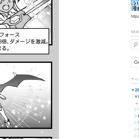
https
SEA
検
索
アー
▼
2
▼
▷
▷
▷
▷
▷