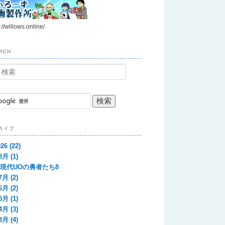
://willows.online/
RCH
カイブ
026
(22)
8月
(1)
現代UOの勇者たち8
7月
(2)
6月
(2)
5月
(1)
4月
(3)
3月
(4)