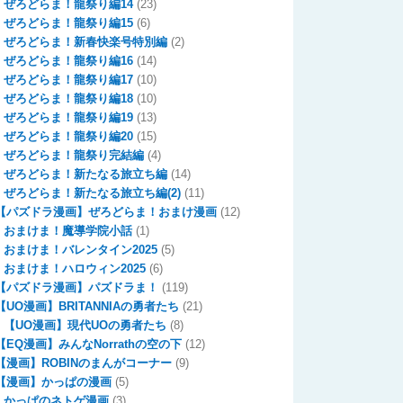
ぜろどらま！龍祭り編14
(23)
ぜろどらま！龍祭り編15
(6)
ぜろどらま！新春快楽号特別編
(2)
ぜろどらま！龍祭り編16
(14)
ぜろどらま！龍祭り編17
(10)
ぜろどらま！龍祭り編18
(10)
ぜろどらま！龍祭り編19
(13)
ぜろどらま！龍祭り編20
(15)
ぜろどらま！龍祭り完結編
(4)
ぜろどらま！新たなる旅立ち編
(14)
ぜろどらま！新たなる旅立ち編(2)
(11)
【パズドラ漫画】ぜろどらま！おまけ漫画
(12)
おまけま！魔導学院小話
(1)
おまけま！バレンタイン2025
(5)
おまけま！ハロウィン2025
(6)
【パズドラ漫画】パズドラま！
(119)
【UO漫画】BRITANNIAの勇者たち
(21)
【UO漫画】現代UOの勇者たち
(8)
【EQ漫画】みんなNorrathの空の下
(12)
【漫画】ROBINのまんがコーナー
(9)
【漫画】かっぱの漫画
(5)
かっぱのネトゲ漫画
(3)