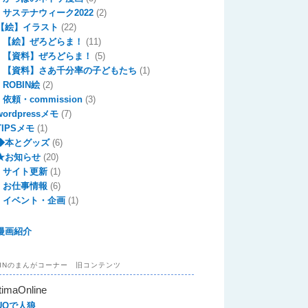
サステナウィーク2022
(2)
【絵】イラスト
(22)
【絵】ぜろどらま！
(11)
【資料】ぜろどらま！
(5)
【資料】さあ千分率の子どもたち
(1)
ROBIN絵
(2)
依頼・commission
(3)
wordpressメモ
(7)
TIPSメモ
(1)
◆本とグッズ
(6)
★お知らせ
(20)
サイト更新
(1)
お仕事情報
(6)
イベント・企画
(1)
漫画紹介
BINのまんがコーナー 旧コンテンツ
timaOnline
UOで人狼