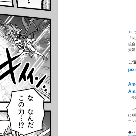
「R
統合
夫婦
ご
pi
Am
Am
受取人
「ギ
に1
ージ
◆バ