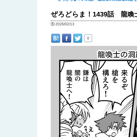
へ
ぜろどらま！1439話 龍
移
2026/02/13
動
0