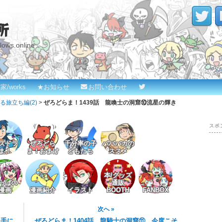
所
s.online
家/works
★お知らせ
お問い合わせ
旅立ち編(2)
>
ぜろどらま！1439話 龍喚士の洞窟⑩流星の輝き
スポ
ズドラ
ぜろどら
千分率の子
パパバカの
ま！
ま！おまけ
どもたち
ススメ
本/グッズ
っぱの
通販
漫画
漫画紹介
イラスト
BOOTH
FANBOX
次へ »
を手に
ぜろどらま！1404話 龍騎士の洞窟⑪ 今度こそ