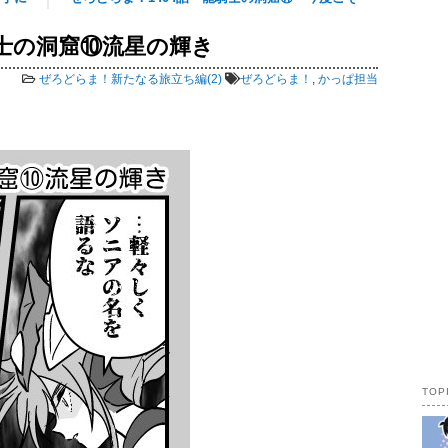
喚士の洞窟⑩流星の輝き
493 views
ぜろどらま！新たなる旅立ち編(2)
ぜろどらま！
,
かっぱ担当
TOP