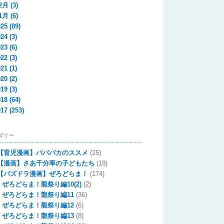
2月
(3)
1月
(6)
025
(89)
024
(3)
023
(6)
022
(3)
021
(1)
020
(2)
019
(3)
018
(64)
017
(253)
ゴリー
【育児漫画】パパバカのススメ
(25)
【漫画】さあ千分率の子どもたち
(18)
【パズドラ漫画】ぜろどらま！
(174)
ぜろどらま！龍祭り編10(2)
(2)
ぜろどらま！龍祭り編11
(36)
ぜろどらま！龍祭り編12
(6)
ぜろどらま！龍祭り編13
(8)