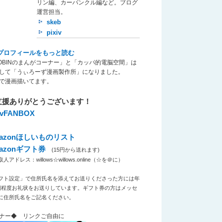
リン編、カーバンクル編など。ブログ
運営担当。
skeb
pixiv
プロフィールをもっと読む
OBINのまんがコーナー」と「カッパ的電脳空間」は
して「うぃろーず漫画製作所」になりました。
で漫画描いてます。
支援ありがとうございます！
xivFANBOX
azonほしいものリスト
azonギフト券
(15円から送れます)
アドレス：willows☆willows.online（☆を＠に）
フト設定」で住所氏名を添えてお送りくださった方には年
回程度お礼状をお送りしています。ギフト券の方はメッセ
に住所氏名をご記名ください。
ナー◆ リンクご自由に