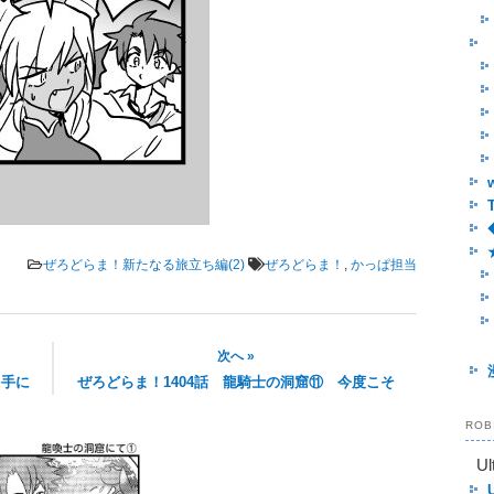
ぜろどらま！新たなる旅立ち編(2)
ぜろどらま！
,
かっぱ担当
次へ »
を手に
ぜろどらま！1404話 龍騎士の洞窟⑪ 今度こそ
RO
Ul