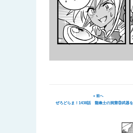
« 前へ
ぜろどらま！1438話 龍喚士の洞窟⑨武器