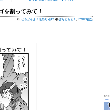
マゴを割ってみて！
24,996 views
ぜろどらま！龍祭り編12
ぜろどらま！
,
ROBIN担当
TOP