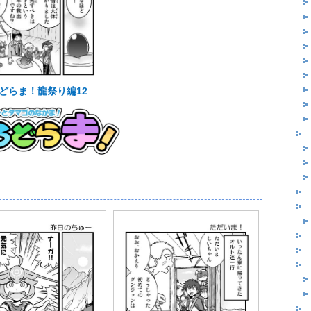
どらま！龍祭り編12