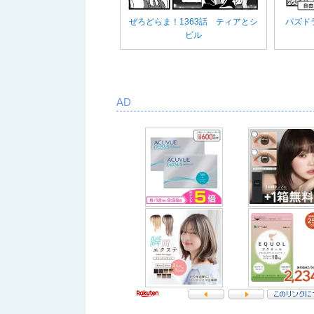
ぜろどらま！1363話 ティアとシ
パズド
ビル
AD