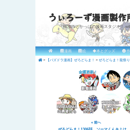
うぃろーず漫画製作
ROBINとかっぱの漫画スタジオ！ willow
メ
漫画
絵
◆本とグッズ
作
メ
イ
>
【パズドラ漫画】ぜろどらま！
>
ぜろどらま！龍祭り
イ
ン
メ
金曜更新！
ン
ニ
コ
ぜろどら
パ
ュ
新着漫画
ま！
ー
ン
みんな
ROBINの
テ
BRITANNIA
Norrathの
まんがコー
か
の勇者たち
空の下
ナー
ン
« 前へ
ツ
ぜろどらま！1306話 ソーマくんキミは