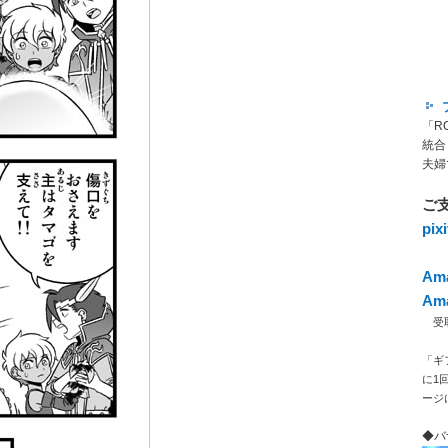
「R
統合
夫婦
ご
pi
Am
Am
受取人
「ギ
に1
ージ
◆バ