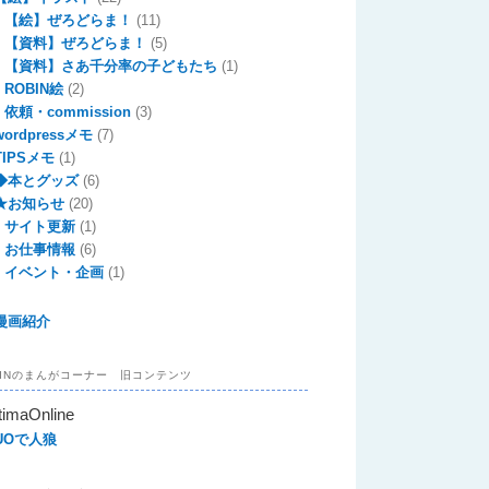
【絵】ぜろどらま！
(11)
【資料】ぜろどらま！
(5)
【資料】さあ千分率の子どもたち
(1)
ROBIN絵
(2)
依頼・commission
(3)
wordpressメモ
(7)
TIPSメモ
(1)
◆本とグッズ
(6)
★お知らせ
(20)
サイト更新
(1)
お仕事情報
(6)
イベント・企画
(1)
漫画紹介
BINのまんがコーナー 旧コンテンツ
timaOnline
UOで人狼