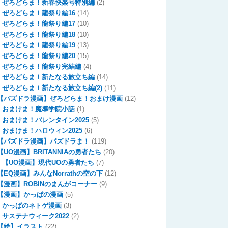
ぜろどらま！新春快楽号特別編
(2)
ぜろどらま！龍祭り編16
(14)
ぜろどらま！龍祭り編17
(10)
ぜろどらま！龍祭り編18
(10)
ぜろどらま！龍祭り編19
(13)
ぜろどらま！龍祭り編20
(15)
ぜろどらま！龍祭り完結編
(4)
ぜろどらま！新たなる旅立ち編
(14)
ぜろどらま！新たなる旅立ち編(2)
(11)
【パズドラ漫画】ぜろどらま！おまけ漫画
(12)
おまけま！魔導学院小話
(1)
おまけま！バレンタイン2025
(5)
おまけま！ハロウィン2025
(6)
【パズドラ漫画】パズドラま！
(119)
【UO漫画】BRITANNIAの勇者たち
(20)
【UO漫画】現代UOの勇者たち
(7)
【EQ漫画】みんなNorrathの空の下
(12)
【漫画】ROBINのまんがコーナー
(9)
【漫画】かっぱの漫画
(5)
かっぱのネトゲ漫画
(3)
サステナウィーク2022
(2)
【絵】イラスト
(22)