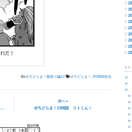
▷
2
▷
2
▷
2
▷
2
▷
2
▷
2
▷
2
▷
2
▷
2
カテ
ぜろどらま！龍祭り編12
ぜろどらま！
,
ROBIN担当
次へ »
……
ぜろどらま！1308話 リトくん！