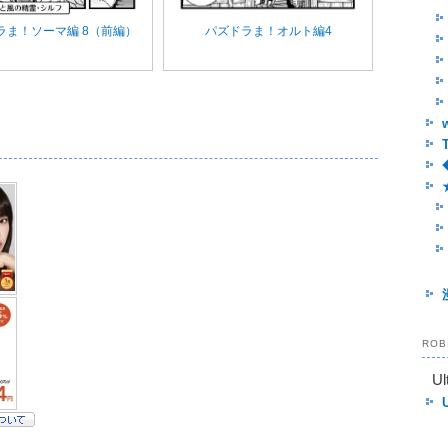
ラま！ソーマ編 8（前編）
パズドラま！オルト編4
RO
Ul