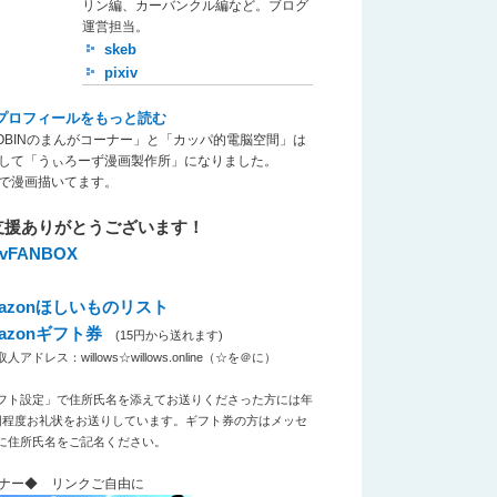
リン編、カーバンクル編など。ブログ
運営担当。
skeb
pixiv
プロフィールをもっと読む
OBINのまんがコーナー」と「カッパ的電脳空間」は
して「うぃろーず漫画製作所」になりました。
で漫画描いてます。
支援ありがとうございます！
xivFANBOX
azonほしいものリスト
azonギフト券
(15円から送れます)
アドレス：willows☆willows.online（☆を＠に）
フト設定」で住所氏名を添えてお送りくださった方には年
回程度お礼状をお送りしています。ギフト券の方はメッセ
に住所氏名をご記名ください。
ナー◆ リンクご自由に