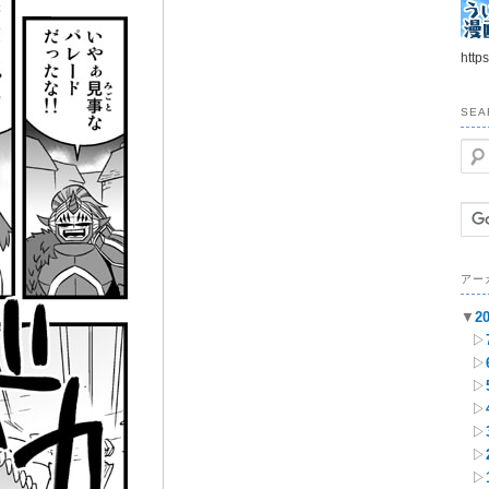
https
SEA
検
索
アー
▼
2
▷
▷
▷
▷
▷
▷
▷