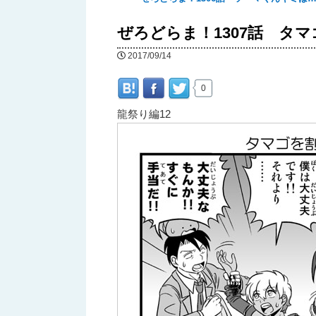
へ
ぜろどらま！1307話 タ
移
2017/09/14
動
0
龍祭り編12