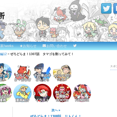
所
s.online
家/works
★お知らせ
お問い合わせ
編12
>
ぜろどらま！1307話 タマゴを割ってみて！
スポ
ズドラ
ぜろどら
千分率の子
パパバカの
ま！
ま！おまけ
どもたち
ススメ
本/グッズ
っぱの
通販
漫画
漫画紹介
イラスト
BOOTH
FANBOX
次へ »
……
ぜろどらま！1308話 リトくん！