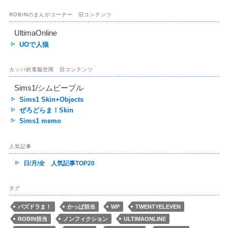
ROBINのまんがコーナー 旧コンテンツ
UltimaOnline
UOで人狼
カッパ的電脳空間 旧コンテンツ
Sims1/シムピープル
Sims1 Skin+Objects
ぜろどらま！Skin
Sims1 memo
人気記事
日/月/全 人気記事TOP20
タグ
パズドラま！
かっぱ担当
WP
TWENTYELEVEN
ROBIN担当
ノンフィクション
ULTIMAONLINE