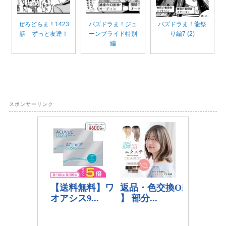
ぜろどらま！1423
パズドラま！ジュ
パズドラま！龍祭
話 ずっと友達！
ーンブライド特別
り編7 (2)
編
スポンサーリンク