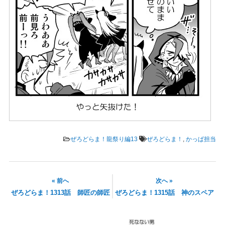
ぜろどらま！龍祭り編13
ぜろどらま！
,
かっぱ担当
« 前へ
次へ »
ぜろどらま！1313話 師匠の師匠
ぜろどらま！1315話 神のスペア