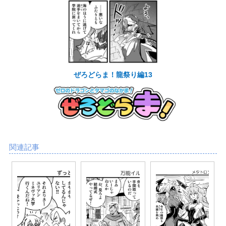
ぜろどらま！龍祭り編13
関連記事