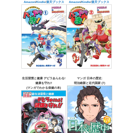
Amazon
/
Kindle
/
楽天ブックス
Amazon
/
Kindle
/
楽天ブックス
生活習慣と健康 デビラあらわる!
マンガ 日本の歴史:
健康を守れ!!
明治維新と近代国家 (7)
(マンガでわかる保健の本)