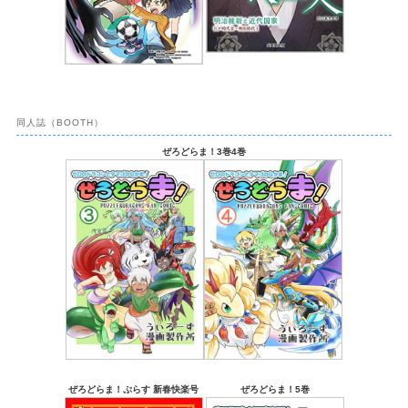
同人誌（BOOTH）
ぜろどらま！3巻4巻
ぜろどらま！ぷらす 新春快楽号
ぜろどらま！5巻