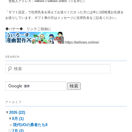
受取人アドレス：willows☆willows.online（☆を＠に）
「ギフト設定」で住所氏名を添えてお送りくださった方には年に1回程度お礼状を
お送りしています。ギフト券の方はメッセージに住所氏名をご記名ください。
◆バナー◆ リンクご自由に
https://willows.online/
SEARCH
検
索
アーカイブ
▼
2026
(22)
▼
8月
(1)
現代UOの勇者たち8
▷
7月
(2)