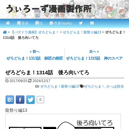
うぃろーず漫画製作所
メ
漫画
絵
作家/works
メ
ROBINとかっぱの漫画スタジオ！ willows.online
イ
>
【パズドラ漫画】ぜろどらま！
>
ぜろどらま！龍祭り編13
>
ぜろどらま！
イ
ン
1314話 後ろ向いてろ
メ
ン
ニ
« 前へ
次へ »
コ
ュ
ぜろどらま！1313話 師匠の師匠
ぜろどらま！1315話 神のスペア
ー
ン
ぜろどらま！1314話 後ろ向いてろ
テ
2017/09/25
2024/12/17
ぜろどらま！龍祭り編13
ぜろどらま！
,
かっぱ担当
ン
ツ
0
へ
龍祭り編13
移