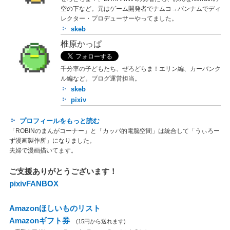
空の下など。元はゲーム開発者でナムコ→バンナムでディ
レクター・プロデューサーやってました。
skeb
椎原かっぱ
千分率の子どもたち、ぜろどらま！エリン編、カーバンク
ル編など。ブログ運営担当。
skeb
pixiv
プロフィールをもっと読む
「ROBINのまんがコーナー」と「カッパ的電脳空間」は統合して「うぃろー
ず漫画製作所」になりました。
夫婦で漫画描いてます。
ご支援ありがとうございます！
pixivFANBOX
Amazonほしいものリスト
Amazonギフト券
(15円から送れます)