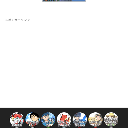
スポンサーリンク
BRITANNI
ぜろどら
パズドラ
ぜろどら
千分率の子
パパバカの
Aの勇者た
新着漫画
ま！
ま！
ま！おまけ
どもたち
ススメ
ち