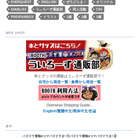
EVERQUEST
ENGLISH
ぜろどらま！
オリジナル
DIABLO3
うぃろーず通販部
同人活動
C93
PIXIVFANBOX
イラスト
1歳
2歳
3歳
WEB SHOP
本とグッズの通販はうぃろーず通販部で！
自宅から発送一覧
/
倉庫から発送一覧
Overseas Shipping Guide...
English
/
繁體中文
/
简体中文
/
한글
著作
パズドラ冒険4コマパズドラま! ①
パズドラ冒険4コマパズドラま! ②