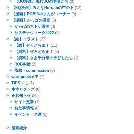
【UO漫画】現代UOの勇者たち
(8)
【EQ漫画】みんなNorrathの空の下
(12)
【漫画】ROBINのまんがコーナー
(9)
【漫画】かっぱの漫画
(5)
かっぱのネトゲ漫画
(3)
サステナウィーク2022
(2)
【絵】イラスト
(22)
【絵】ぜろどらま！
(11)
【資料】ぜろどらま！
(5)
【資料】さあ千分率の子どもたち
(1)
ROBIN絵
(2)
依頼・commission
(3)
wordpressメモ
(7)
TIPSメモ
(1)
◆本とグッズ
(6)
★お知らせ
(20)
サイト更新
(1)
お仕事情報
(6)
イベント・企画
(1)
漫画紹介