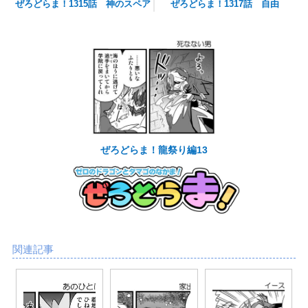
ぜろどらま！1315話 神のスペア
ぜろどらま！1317話 自由
ぜろどらま！龍祭り編13
関連記事