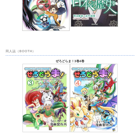
同人誌（BOOTH）
ぜろどらま！3巻4巻