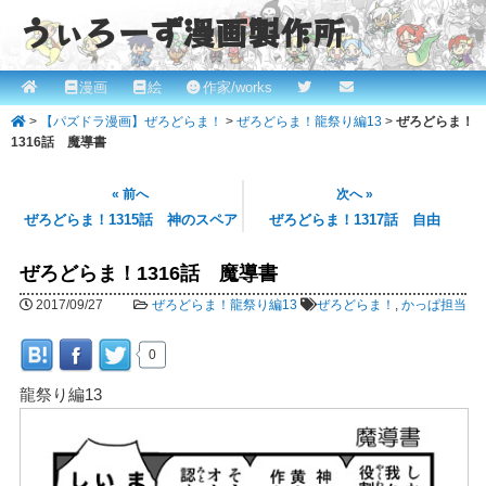
うぃろーず漫画製作所
メ
漫画
絵
作家/works
メ
ROBINとかっぱの漫画スタジオ！ willows.online
イ
>
【パズドラ漫画】ぜろどらま！
>
ぜろどらま！龍祭り編13
>
ぜろどらま！
イ
ン
1316話 魔導書
メ
ン
ニ
« 前へ
次へ »
コ
ュ
ぜろどらま！1315話 神のスペア
ぜろどらま！1317話 自由
ー
ン
ぜろどらま！1316話 魔導書
テ
2017/09/27
ぜろどらま！龍祭り編13
ぜろどらま！
,
かっぱ担当
ン
0
ツ
龍祭り編13
へ
移