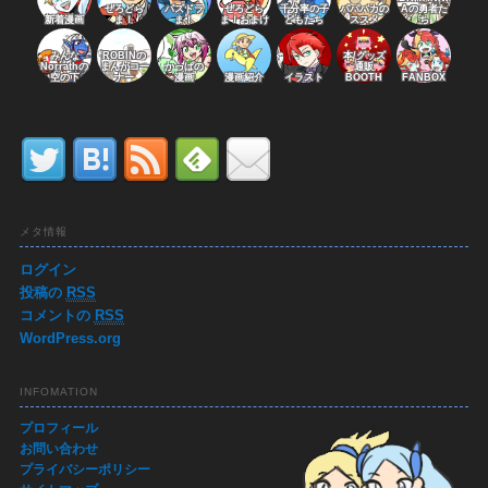
ぜろどら
パズドラ
ぜろどら
千分率の子
パパバカの
Aの勇者た
新着漫画
ま！
ま！
ま！おまけ
どもたち
ススメ
ち
みんな
ROBINの
本/グッズ
Norrathの
まんがコー
かっぱの
通販
空の下
ナー
漫画
漫画紹介
イラスト
BOOTH
FANBOX
メタ情報
ログイン
投稿の
RSS
コメントの
RSS
WordPress.org
INFOMATION
プロフィール
お問い合わせ
プライバシーポリシー