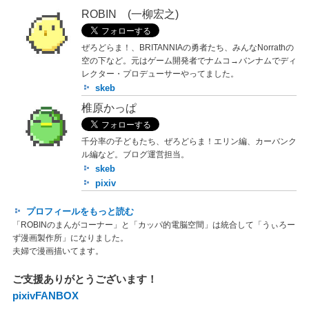
ROBIN (一柳宏之)
ぜろどらま！、BRITANNIAの勇者たち、みんなNorrathの
空の下など。元はゲーム開発者でナムコ→バンナムでディ
レクター・プロデューサーやってました。
skeb
椎原かっぱ
千分率の子どもたち、ぜろどらま！エリン編、カーバンク
ル編など。ブログ運営担当。
skeb
pixiv
プロフィールをもっと読む
「ROBINのまんがコーナー」と「カッパ的電脳空間」は統合して「うぃろー
ず漫画製作所」になりました。
夫婦で漫画描いてます。
ご支援ありがとうございます！
pixivFANBOX