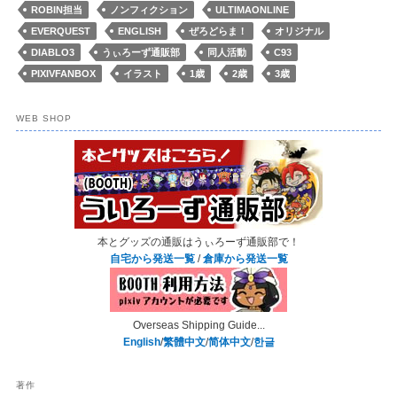
ROBIN担当
ノンフィクション
ULTIMAONLINE
EVERQUEST
ENGLISH
ぜろどらま！
オリジナル
DIABLO3
うぃろーず通販部
同人活動
C93
PIXIVFANBOX
イラスト
1歳
2歳
3歳
WEB SHOP
本とグッズの通販はうぃろーず通販部で！
自宅から発送一覧
/
倉庫から発送一覧
Overseas Shipping Guide...
English
/
繁體中文
/
简体中文
/
한글
著作