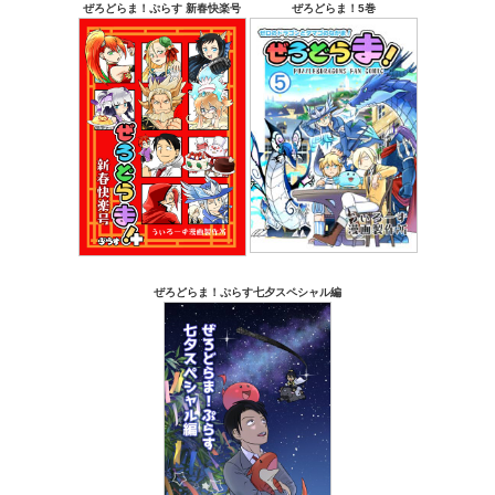
ぜろどらま！ぷらす 新春快楽号
ぜろどらま！5巻
ぜろどらま！ぷらす七夕スペシャル編