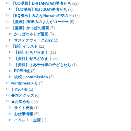
【UO漫画】BRITANNIAの勇者たち
(20)
【UO漫画】現代UOの勇者たち
(7)
【EQ漫画】みんなNorrathの空の下
(12)
【漫画】ROBINのまんがコーナー
(9)
【漫画】かっぱの漫画
(5)
かっぱのネトゲ漫画
(3)
サステナウィーク2022
(2)
【絵】イラスト
(22)
【絵】ぜろどらま！
(11)
【資料】ぜろどらま！
(5)
【資料】さあ千分率の子どもたち
(1)
ROBIN絵
(2)
依頼・commission
(3)
wordpressメモ
(7)
TIPSメモ
(1)
◆本とグッズ
(6)
★お知らせ
(20)
サイト更新
(1)
お仕事情報
(6)
イベント・企画
(1)