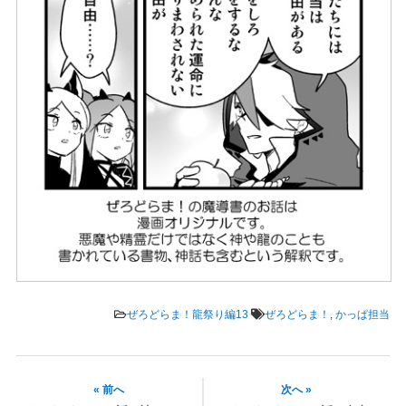
ぜろどらま！龍祭り編13
ぜろどらま！
,
かっぱ担当
« 前へ
次へ »