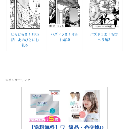
ぜろどらま！1302
パズドラま！オル
パズドラま！ちび
話 あのひとにお
ト編10
ヘラ編2
礼を
スポンサーリンク