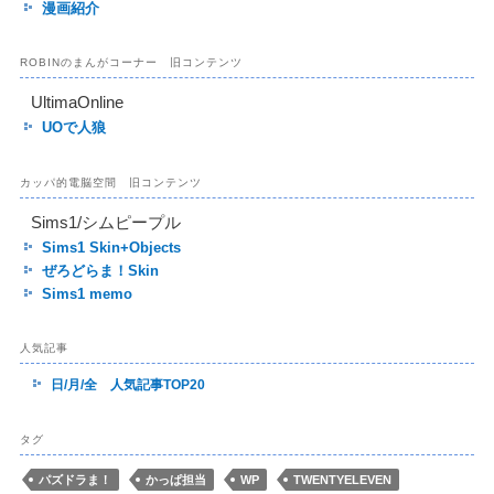
漫画紹介
ROBINのまんがコーナー 旧コンテンツ
UltimaOnline
UOで人狼
カッパ的電脳空間 旧コンテンツ
Sims1/シムピープル
Sims1 Skin+Objects
ぜろどらま！Skin
Sims1 memo
人気記事
日/月/全 人気記事TOP20
タグ
パズドラま！
かっぱ担当
WP
TWENTYELEVEN