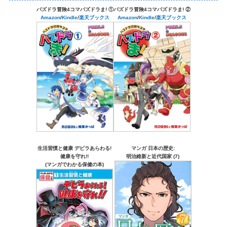
パズドラ冒険4コマパズドラま! ①
パズドラ冒険4コマパズドラま! ②
Amazon
/
Kindle
/
楽天ブックス
Amazon
/
Kindle
/
楽天ブックス
生活習慣と健康 デビラあらわる!
マンガ 日本の歴史:
健康を守れ!!
明治維新と近代国家 (7)
(マンガでわかる保健の本)