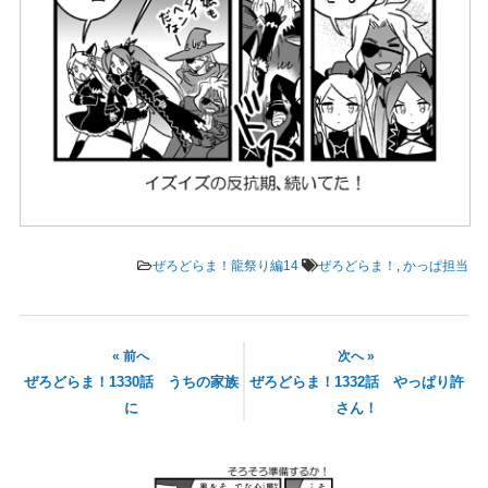
ぜろどらま！龍祭り編14
ぜろどらま！
,
かっぱ担当
« 前へ
次へ »
ぜろどらま！1330話 うちの家族
ぜろどらま！1332話 やっぱり許
に
さん！