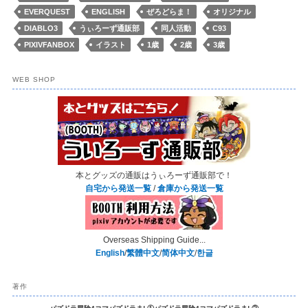
EVERQUEST
ENGLISH
ぜろどらま！
オリジナル
DIABLO3
うぃろーず通販部
同人活動
C93
PIXIVFANBOX
イラスト
1歳
2歳
3歳
WEB SHOP
本とグッズの通販はうぃろーず通販部で！
自宅から発送一覧
/
倉庫から発送一覧
Overseas Shipping Guide...
English
/
繁體中文
/
简体中文
/
한글
著作