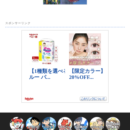
スポンサーリンク
BRITANNI
ぜろどら
パズドラ
ぜろどら
千分率の子
パパバカの
Aの勇者た