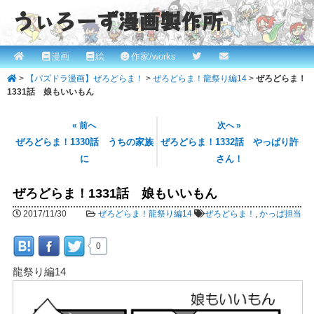
うぃろーず漫画製作所
メ
漫画
絵
作家/works
メ
ROBINとかっぱの漫画スタジオ！ willows.online
イ
>
【パズドラ漫画】ぜろどらま！
>
ぜろどらま！龍祭り編14
>
ぜろどらま！
イ
ン
1331話 娘もいいもん
メ
ン
ニ
« 前へ
次へ »
コ
ュ
ぜろどらま！1330話 うちの家族
ぜろどらま！1332話 やっぱり許
ー
に
さん！
ン
テ
ぜろどらま！1331話 娘もいいもん
ン
2017/11/30
ぜろどらま！龍祭り編14
ぜろどらま！
,
かっぱ担当
ツ
0
へ
龍祭り編14
移