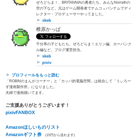
ぜろどらま！、BRITANNIAの勇者たち、みんなNorrathの
空の下など。元はゲーム開発者でナムコ→バンナムでディ
レクター・プロデューサーやってました。
skeb
椎原かっぱ
千分率の子どもたち、ぜろどらま！エリン編、カーバンク
ル編など。ブログ運営担当。
skeb
pixiv
プロフィールをもっと読む
「ROBINのまんがコーナー」と「カッパ的電脳空間」は統合して「うぃろー
ず漫画製作所」になりました。
夫婦で漫画描いてます。
ご支援ありがとうございます！
pixivFANBOX
Amazonほしいものリスト
Amazonギフト券
(15円から送れます)