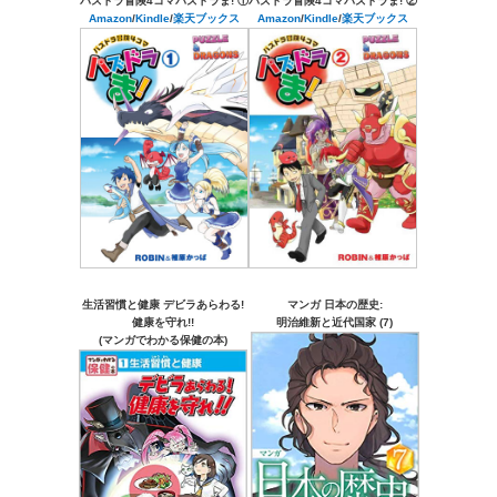
パズドラ冒険4コマパズドラま! ①
パズドラ冒険4コマパズドラま! ②
Amazon
/
Kindle
/
楽天ブックス
Amazon
/
Kindle
/
楽天ブックス
生活習慣と健康 デビラあらわる!
マンガ 日本の歴史:
健康を守れ!!
明治維新と近代国家 (7)
(マンガでわかる保健の本)