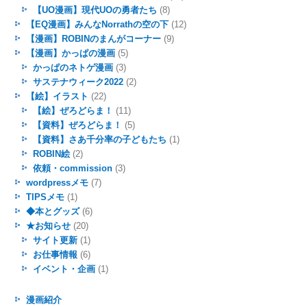
【UO漫画】現代UOの勇者たち
(8)
【EQ漫画】みんなNorrathの空の下
(12)
【漫画】ROBINのまんがコーナー
(9)
【漫画】かっぱの漫画
(5)
かっぱのネトゲ漫画
(3)
サステナウィーク2022
(2)
【絵】イラスト
(22)
【絵】ぜろどらま！
(11)
【資料】ぜろどらま！
(5)
【資料】さあ千分率の子どもたち
(1)
ROBIN絵
(2)
依頼・commission
(3)
wordpressメモ
(7)
TIPSメモ
(1)
◆本とグッズ
(6)
★お知らせ
(20)
サイト更新
(1)
お仕事情報
(6)
イベント・企画
(1)
漫画紹介