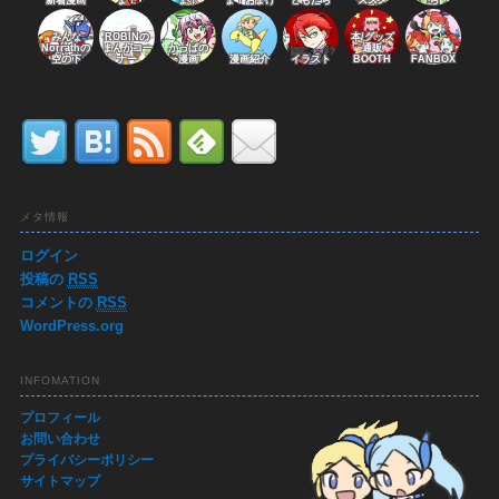
新着漫画
ま！
ま！
ま！おまけ
どもたち
ススメ
ち
みんな
ROBINの
本/グッズ
Norrathの
まんがコー
かっぱの
通販
空の下
ナー
漫画
漫画紹介
イラスト
BOOTH
FANBOX
メタ情報
ログイン
投稿の
RSS
コメントの
RSS
WordPress.org
INFOMATION
プロフィール
お問い合わせ
プライバシーポリシー
サイトマップ