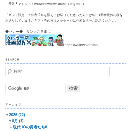
受取人アドレス：willows☆willows.online（☆を＠に）
「ギフト設定」で住所氏名を添えてお送りくださった方には年に1回程度お礼状を
お送りしています。ギフト券の方はメッセージに住所氏名をご記名ください。
◆バナー◆ リンクご自由に
https://willows.online/
SEARCH
検
索
アーカイブ
▼
2026
(22)
▼
8月
(1)
現代UOの勇者たち8