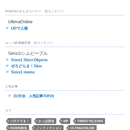
ROBINのまんがコーナー 旧コンテンツ
UltimaOnline
UOで人狼
カッパ的電脳空間 旧コンテンツ
Sims1/シムピープル
Sims1 Skin+Objects
ぜろどらま！Skin
Sims1 memo
人気記事
日/月/全 人気記事TOP20
タグ
パズドラま！
かっぱ担当
WP
TWENTYELEVEN
ROBIN担当
ノンフィクション
ULTIMAONLINE