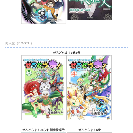
同人誌（BOOTH）
ぜろどらま！3巻4巻
ぜろどらま！ぷらす 新春快楽号
ぜろどらま！5巻