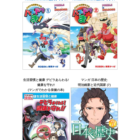
生活習慣と健康 デビラあらわる!
マンガ 日本の歴史:
健康を守れ!!
明治維新と近代国家 (7)
(マンガでわかる保健の本)