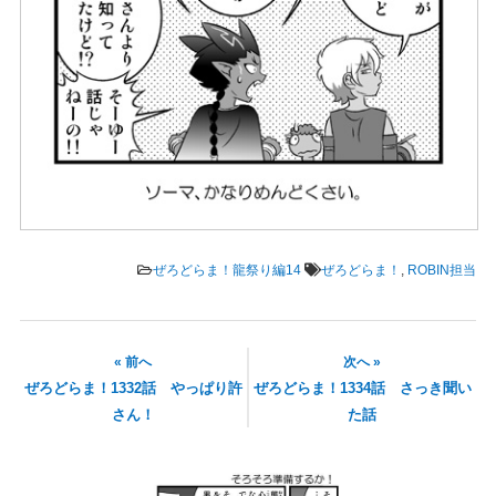
ぜろどらま！龍祭り編14
ぜろどらま！
,
ROBIN担当
« 前へ
次へ »
ぜろどらま！1332話 やっぱり許
ぜろどらま！1334話 さっき聞い
さん！
た話