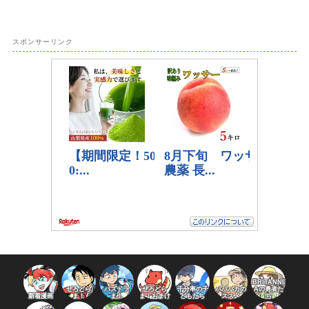
スポンサーリンク
BRITANNI
ぜろどら
パズドラ
ぜろどら
千分率の子
パパバカの
Aの勇者た
新着漫画
ま！
ま！
ま！おまけ
どもたち
ススメ
ち