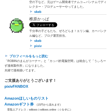
空の下など。元はゲーム開発者でナムコ→バンナムでディ
レクター・プロデューサーやってました。
skeb
椎原かっぱ
千分率の子どもたち、ぜろどらま！エリン編、カーバンク
ル編など。ブログ運営担当。
skeb
pixiv
プロフィールをもっと読む
「ROBINのまんがコーナー」と「カッパ的電脳空間」は統合して「うぃろー
ず漫画製作所」になりました。
夫婦で漫画描いてます。
ご支援ありがとうございます！
pixivFANBOX
Amazonほしいものリスト
Amazonギフト券
(15円から送れます)
受取人アドレス：willows☆willows.online（☆を＠に）