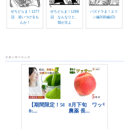
ぜろどらま！1277
ぜろどらま！1268
パズドラま！エリ
話 追いつけるも
話 なんなりと、
ン編3(前編)(2)
んか！
我が主よ
スポンサーリンク