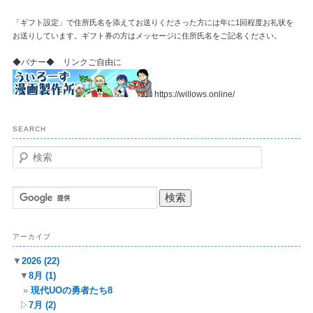
「ギフト設定」で住所氏名を添えてお送りくださった方には年に1回程度お礼状を
お送りしています。ギフト券の方はメッセージに住所氏名をご記名ください。
◆バナー◆ リンクご自由に
https://willows.online/
SEARCH
検
索
アーカイブ
▼
2026
(22)
▼
8月
(1)
現代UOの勇者たち8
▷
7月
(2)