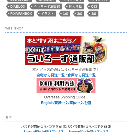
DIABLO3
うぃろーず通販部
同人活動
C93
PIXIVFANBOX
イラスト
1歳
2歳
3歳
WEB SHOP
本とグッズの通販はうぃろーず通販部で！
自宅から発送一覧
/
倉庫から発送一覧
Overseas Shipping Guide...
English
/
繁體中文
/
简体中文
/
한글
著作
パズドラ冒険4コマパズドラま! ①
パズドラ冒険4コマパズドラま! ②
Amazon
/
Kindle
/
楽天ブックス
Amazon
/
Kindle
/
楽天ブックス