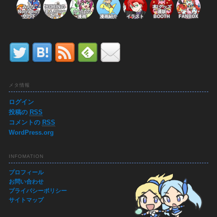
みんな
ROBINの
本/グッズ
Norrathの
まんがコー
かっぱの
通販
空の下
ナー
漫画
漫画紹介
イラスト
BOOTH
FANBOX
メタ情報
ログイン
投稿の
RSS
コメントの
RSS
WordPress.org
INFOMATION
プロフィール
お問い合わせ
プライバシーポリシー
サイトマップ