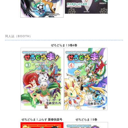
同人誌（BOOTH）
ぜろどらま！3巻4巻
ぜろどらま！ぷらす 新春快楽号
ぜろどらま！5巻