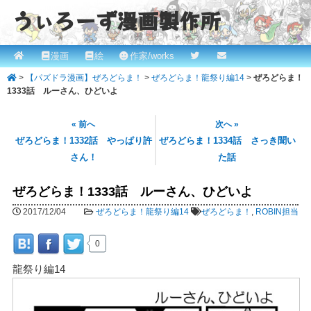
うぃろーず漫画製作所
メ
漫画
絵
作家/works
メ
ROBINとかっぱの漫画スタジオ！ willows.online
イ
>
【パズドラ漫画】ぜろどらま！
>
ぜろどらま！龍祭り編14
>
ぜろどらま！
イ
ン
1333話 ルーさん、ひどいよ
メ
ン
ニ
« 前へ
次へ »
コ
ュ
ぜろどらま！1332話 やっぱり許
ぜろどらま！1334話 さっき聞い
ー
さん！
た話
ン
テ
ぜろどらま！1333話 ルーさん、ひどいよ
ン
2017/12/04
ぜろどらま！龍祭り編14
ぜろどらま！
,
ROBIN担当
ツ
0
へ
龍祭り編14
移