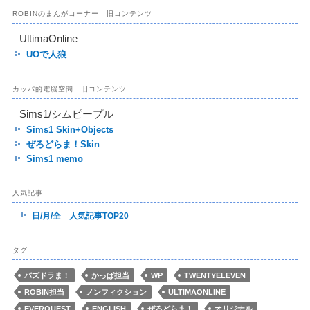
ROBINのまんがコーナー 旧コンテンツ
UltimaOnline
UOで人狼
カッパ的電脳空間 旧コンテンツ
Sims1/シムピープル
Sims1 Skin+Objects
ぜろどらま！Skin
Sims1 memo
人気記事
日/月/全 人気記事TOP20
タグ
パズドラま！
かっぱ担当
WP
TWENTYELEVEN
ROBIN担当
ノンフィクション
ULTIMAONLINE
EVERQUEST
ENGLISH
ぜろどらま！
オリジナル