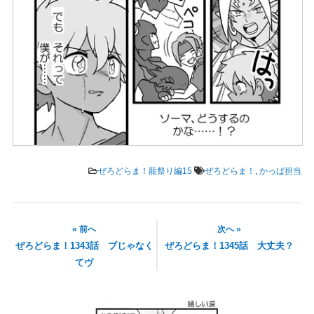
ぜろどらま！龍祭り編15
ぜろどらま！
,
かっぱ担当
« 前へ
次へ »
ぜろどらま！1343話 ブじゃなく
ぜろどらま！1345話 大丈夫？
てヴ