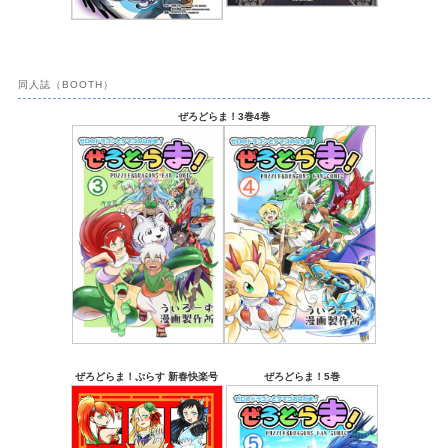
同人誌（BOOTH）
ぜろどらま！3巻4巻
ぜろどらま！ぷらす 新春快楽号
ぜろどらま！5巻