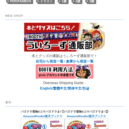
PIXIVFANBOX
イラスト
1歳
2歳
3歳
WEB SHOP
本とグッズの通販はうぃろーず通販部で！
自宅から発送一覧
/
倉庫から発送一覧
Overseas Shipping Guide...
English
/
繁體中文
/
简体中文
/
한글
著作
パズドラ冒険4コマパズドラま! ①
パズドラ冒険4コマパズドラま! ②
Amazon
/
Kindle
/
楽天ブックス
Amazon
/
Kindle
/
楽天ブックス