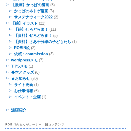
【漫画】かっぱの漫画
(5)
かっぱのネトゲ漫画
(3)
サステナウィーク2022
(2)
【絵】イラスト
(22)
【絵】ぜろどらま！
(11)
【資料】ぜろどらま！
(5)
【資料】さあ千分率の子どもたち
(1)
ROBIN絵
(2)
依頼・commission
(3)
wordpressメモ
(7)
TIPSメモ
(1)
◆本とグッズ
(6)
★お知らせ
(20)
サイト更新
(1)
お仕事情報
(6)
イベント・企画
(1)
漫画紹介
ROBINのまんがコーナー 旧コンテンツ