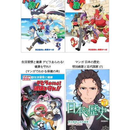
生活習慣と健康 デビラあらわる!
マンガ 日本の歴史:
健康を守れ!!
明治維新と近代国家 (7)
(マンガでわかる保健の本)