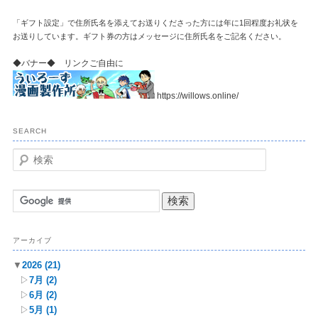
「ギフト設定」で住所氏名を添えてお送りくださった方には年に1回程度お礼状を
お送りしています。ギフト券の方はメッセージに住所氏名をご記名ください。
◆バナー◆ リンクご自由に
https://willows.online/
SEARCH
検
索
アーカイブ
▼
2026
(21)
▷
7月
(2)
▷
6月
(2)
▷
5月
(1)