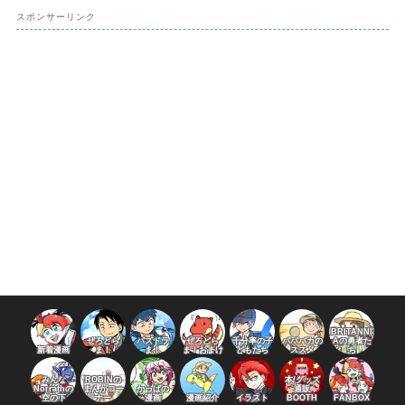
スポンサーリンク
BRITANNI
ぜろどら
パズドラ
ぜろどら
千分率の子
パパバカの
Aの勇者た
新着漫画
ま！
ま！
ま！おまけ
どもたち
ススメ
ち
みんな
ROBINの
本/グッズ
Norrathの
まんがコー
かっぱの
通販
空の下
ナー
漫画
漫画紹介
イラスト
BOOTH
FANBOX