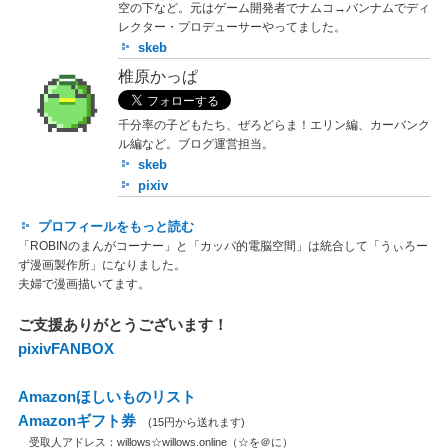
空の下など。元はゲーム開発者でナムコ→バンナムでディ
レクター・プロデューサーやってました。
skeb
椎原かっぱ
千分率の子どもたち、ぜろどらま！エリン編、カーバンク
ル編など。ブログ運営担当。
skeb
pixiv
プロフィールをもっと読む
「ROBINのまんがコーナー」と「カッパ的電脳空間」は統合して「うぃろー
ず漫画製作所」になりました。
夫婦で漫画描いてます。
ご支援ありがとうございます！
pixivFANBOX
Amazonほしいものリスト
Amazonギフト券
(15円から送れます)
受取人アドレス：willows☆willows.online（☆を＠に）