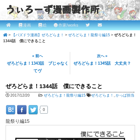
うぃろーず漫画製作所
メ
漫画
絵
作家/works
メ
ROBINとかっぱの漫画スタジオ！ willows.online
イ
>
【パズドラ漫画】ぜろどらま！
>
ぜろどらま！龍祭り編15
>
ぜろどらま！
イ
ン
1344話 僕にできること
メ
ン
ニ
« 前へ
次へ »
コ
ュ
ぜろどらま！1343話 ブじゃなく
ぜろどらま！1345話 大丈夫？
ー
てヴ
ン
テ
ぜろどらま！1344話 僕にできること
ン
2017/12/20
ぜろどらま！龍祭り編15
ぜろどらま！
,
かっぱ担当
ツ
0
へ
龍祭り編15
移