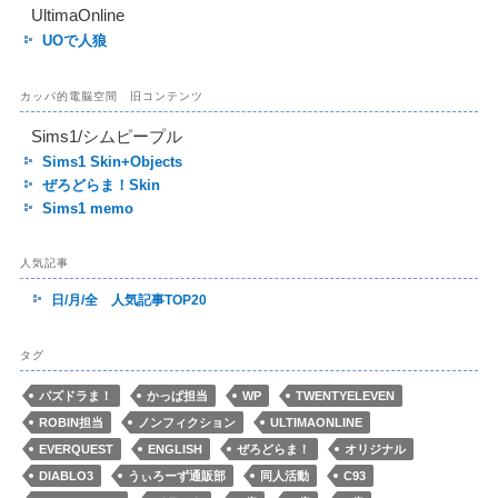
UltimaOnline
UOで人狼
カッパ的電脳空間 旧コンテンツ
Sims1/シムピープル
Sims1 Skin+Objects
ぜろどらま！Skin
Sims1 memo
人気記事
日/月/全 人気記事TOP20
タグ
パズドラま！
かっぱ担当
WP
TWENTYELEVEN
ROBIN担当
ノンフィクション
ULTIMAONLINE
EVERQUEST
ENGLISH
ぜろどらま！
オリジナル
DIABLO3
うぃろーず通販部
同人活動
C93