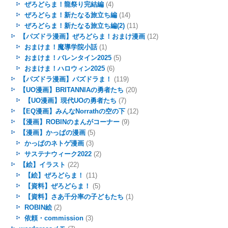
ぜろどらま！龍祭り完結編
(4)
ぜろどらま！新たなる旅立ち編
(14)
ぜろどらま！新たなる旅立ち編(2)
(11)
【パズドラ漫画】ぜろどらま！おまけ漫画
(12)
おまけま！魔導学院小話
(1)
おまけま！バレンタイン2025
(5)
おまけま！ハロウィン2025
(6)
【パズドラ漫画】パズドラま！
(119)
【UO漫画】BRITANNIAの勇者たち
(20)
【UO漫画】現代UOの勇者たち
(7)
【EQ漫画】みんなNorrathの空の下
(12)
【漫画】ROBINのまんがコーナー
(9)
【漫画】かっぱの漫画
(5)
かっぱのネトゲ漫画
(3)
サステナウィーク2022
(2)
【絵】イラスト
(22)
【絵】ぜろどらま！
(11)
【資料】ぜろどらま！
(5)
【資料】さあ千分率の子どもたち
(1)
ROBIN絵
(2)
依頼・commission
(3)