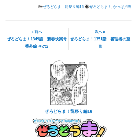
ぜろどらま！龍祭り編16
ぜろどらま！
,
かっぱ担当
« 前へ
次へ »
ぜろどらま！1349話 新春快楽号
ぜろどらま！1351話 審理者の至
番外編 その2
言
ぜろどらま！龍祭り編16