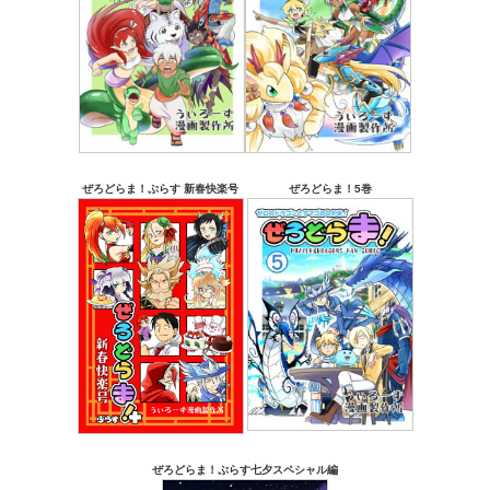
ぜろどらま！ぷらす 新春快楽号
ぜろどらま！5巻
ぜろどらま！ぷらす七夕スペシャル編