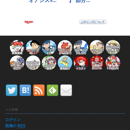
BRITANNI
ぜろどら
パズドラ
ぜろどら
千分率の子
パパバカの
Aの勇者た
新着漫画
ま！
ま！
ま！おまけ
どもたち
ススメ
ち
みんな
ROBINの
本/グッズ
Norrathの
まんがコー
かっぱの
通販
空の下
ナー
漫画
漫画紹介
イラスト
BOOTH
FANBOX
メタ情報
ログイン
投稿の
RSS