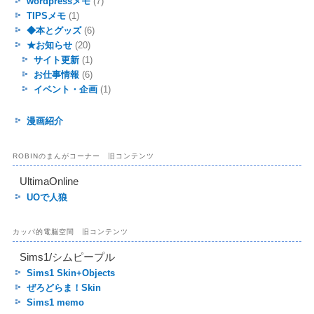
wordpressメモ
(7)
TIPSメモ
(1)
◆本とグッズ
(6)
★お知らせ
(20)
サイト更新
(1)
お仕事情報
(6)
イベント・企画
(1)
漫画紹介
ROBINのまんがコーナー 旧コンテンツ
UltimaOnline
UOで人狼
カッパ的電脳空間 旧コンテンツ
Sims1/シムピープル
Sims1 Skin+Objects
ぜろどらま！Skin
Sims1 memo