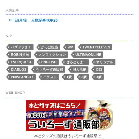
人気記事
日/月/全 人気記事TOP20
タグ
パズドラま！
かっぱ担当
WP
TWENTYELEVEN
ROBIN担当
ノンフィクション
ULTIMAONLINE
EVERQUEST
ENGLISH
ぜろどらま！
オリジナル
DIABLO3
うぃろーず通販部
同人活動
C93
PIXIVFANBOX
イラスト
1歳
2歳
3歳
WEB SHOP
本とグッズの通販はうぃろーず通販部で！