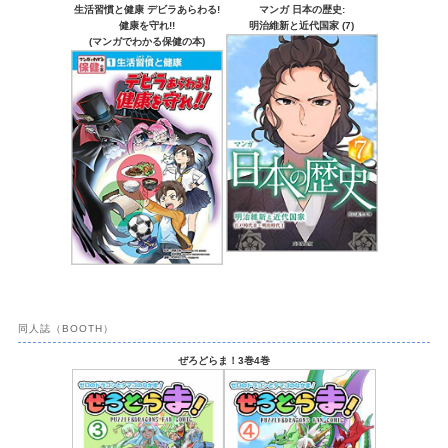
生活習慣と健康 デビラあらわる!
マンガ 日本の歴史:
健康を守れ!!
明治維新と近代国家 (7)
(マンガでわかる保健の本)
同人誌（BOOTH）
ぜろどらま！3巻4巻