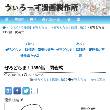
うぃろーず漫画製作所
メ
漫画
絵
作家/works
メ
ROBINとかっぱの漫画スタジオ！ willows.online
イ
>
【パズドラ漫画】ぜろどらま！
>
ぜろどらま！龍祭り編16
>
ぜろどらま！
イ
ン
1350話 閉会式
メ
ン
ニ
« 前へ
次へ »
コ
ュ
ぜろどらま！1349話 新春快楽号
ぜろどらま！1351話 審理者の至
ー
番外編 その2
言
ン
テ
ぜろどらま！1350話 閉会式
ン
2018/02/21
2018/02/22
ぜろどらま！龍祭り編16
ぜろどらま！
,
かっぱ担当
ツ
0
へ
龍祭り編16
移