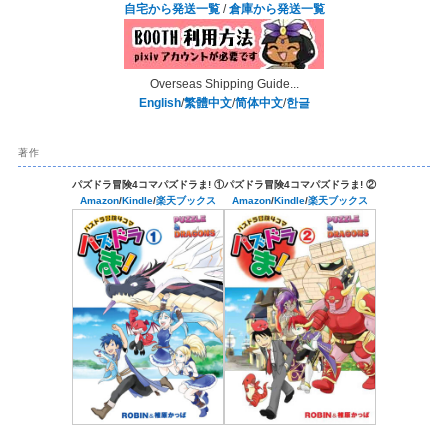
自宅から発送一覧
/
倉庫から発送一覧
Overseas Shipping Guide...
English
/
繁體中文
/
简体中文
/
한글
著作
パズドラ冒険4コマパズドラま! ①
パズドラ冒険4コマパズドラま! ②
Amazon
/
Kindle
/
楽天ブックス
Amazon
/
Kindle
/
楽天ブックス