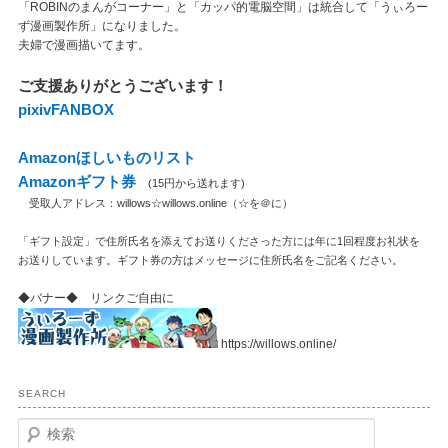
「ROBINのまんがコーナー」と「カッパ的電脳空間」は統合して「うぃろー
ず漫画製作所」になりました。
夫婦で漫画描いてます。
ご支援ありがとうございます！
pixivFANBOX
Amazonほしいものリスト
Amazonギフト券
(15円から送れます)
受取人アドレス：willows☆willows.online（☆を＠に）
「ギフト設定」で住所氏名を添えてお送りくださった方には年に1回程度お礼状を
お送りしています。ギフト券の方はメッセージに住所氏名をご記名ください。
◆バナー◆ リンクご自由に
https://willows.online/
SEARCH
検
索