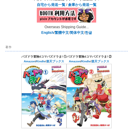
自宅から発送一覧
/
倉庫から発送一覧
Overseas Shipping Guide...
English
/
繁體中文
/
简体中文
/
한글
著作
パズドラ冒険4コマパズドラま! ①
パズドラ冒険4コマパズドラま! ②
Amazon
/
Kindle
/
楽天ブックス
Amazon
/
Kindle
/
楽天ブックス