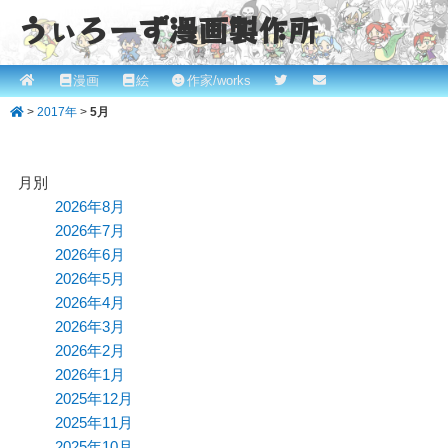
うぃろーず漫画製作所
メ
漫画
絵
作家/works
メ
サ
ROBINとかっぱの漫画スタジオ！ willows.online
イ
>
2017年
>
5月
イ
ブ
ン
メ
ン
コ
ニ
月別
コ
ン
ュ
2026年8月
ー
2026年7月
ン
テ
2026年6月
テ
ン
2026年5月
2026年4月
ン
ツ
2026年3月
ツ
へ
2026年2月
2026年1月
へ
移
2025年12月
移
動
2025年11月
2025年10月