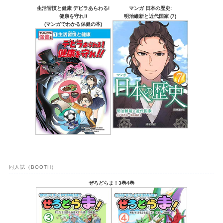
生活習慣と健康 デビラあらわる!
マンガ 日本の歴史:
健康を守れ!!
明治維新と近代国家 (7)
(マンガでわかる保健の本)
同人誌（BOOTH）
ぜろどらま！3巻4巻