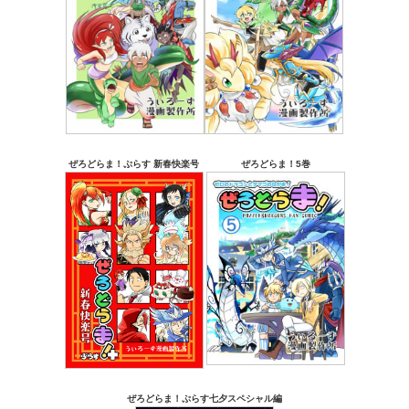
ぜろどらま！ぷらす 新春快楽号
ぜろどらま！5巻
ぜろどらま！ぷらす七夕スペシャル編