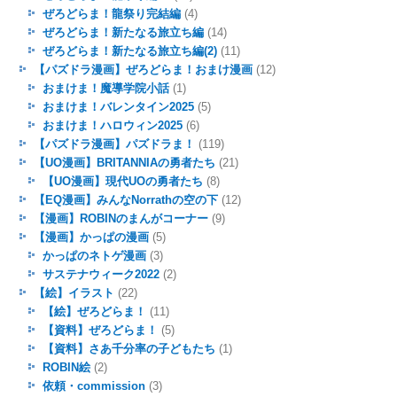
ぜろどらま！龍祭り完結編
(4)
ぜろどらま！新たなる旅立ち編
(14)
ぜろどらま！新たなる旅立ち編(2)
(11)
【パズドラ漫画】ぜろどらま！おまけ漫画
(12)
おまけま！魔導学院小話
(1)
おまけま！バレンタイン2025
(5)
おまけま！ハロウィン2025
(6)
【パズドラ漫画】パズドラま！
(119)
【UO漫画】BRITANNIAの勇者たち
(21)
【UO漫画】現代UOの勇者たち
(8)
【EQ漫画】みんなNorrathの空の下
(12)
【漫画】ROBINのまんがコーナー
(9)
【漫画】かっぱの漫画
(5)
かっぱのネトゲ漫画
(3)
サステナウィーク2022
(2)
【絵】イラスト
(22)
【絵】ぜろどらま！
(11)
【資料】ぜろどらま！
(5)
【資料】さあ千分率の子どもたち
(1)
ROBIN絵
(2)
依頼・commission
(3)