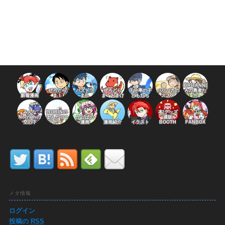
BRITANNI
ぜろどら
パズドラ
ぜろどら
千分率の子
パパバカの
Aの勇者た
新着漫画
ま！
ま！
ま！おまけ
どもたち
ススメ
ち
みんな
ROBINの
本/グッズ
Norrathの
まんがコー
かっぱの
通販
空の下
ナー
漫画
漫画紹介
イラスト
BOOTH
FANBOX
メタ情報
ログイン
投稿の
RSS