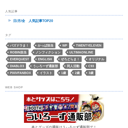
人気記事
日/月/全 人気記事TOP20
タグ
パズドラま！
かっぱ担当
WP
TWENTYELEVEN
ROBIN担当
ノンフィクション
ULTIMAONLINE
EVERQUEST
ENGLISH
ぜろどらま！
オリジナル
DIABLO3
うぃろーず通販部
同人活動
C93
PIXIVFANBOX
イラスト
1歳
2歳
3歳
WEB SHOP
本とグッズの通販はうぃろーず通販部で！