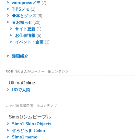
wordpressメモ
(7)
TIPSメモ
(1)
◆本とグッズ
(6)
★お知らせ
(20)
サイト更新
(1)
お仕事情報
(6)
イベント・企画
(1)
漫画紹介
ROBINのまんがコーナー 旧コンテンツ
UltimaOnline
UOで人狼
カッパ的電脳空間 旧コンテンツ
Sims1/シムピープル
Sims1 Skin+Objects
ぜろどらま！Skin
Sims1 memo