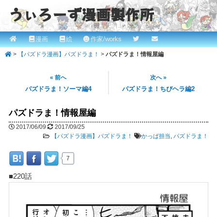
うぃろーず漫画製作所
メ
漫画
絵
作家/works
メ
ROBINとかっぱの漫画スタジオ！ willows.online
イ
>
【パズドラ漫画】パズドラま！
>
パズドラま！情報屋編
イ
ン
メ
ン
« 前へ
次へ »
ニ
パズドラま！ソーマ編4
パズドラま！ちびヘラ編2
コ
ュ
ー
パズドラま！情報屋編
ン
2017/06/09
2017/09/25
テ
【パズドラ漫画】パズドラま！
かっぱ担当
,
パズドラま！
ン
7
ツ
■220話
へ
移