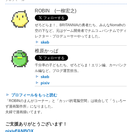
ROBIN (一柳宏之)
ぜろどらま！、BRITANNIAの勇者たち、みんなNorrathの
空の下など。元はゲーム開発者でナムコ→バンナムでディ
レクター・プロデューサーやってました。
skeb
椎原かっぱ
千分率の子どもたち、ぜろどらま！エリン編、カーバンク
ル編など。ブログ運営担当。
skeb
pixiv
プロフィールをもっと読む
「ROBINのまんがコーナー」と「カッパ的電脳空間」は統合して「うぃろー
ず漫画製作所」になりました。
夫婦で漫画描いてます。
ご支援ありがとうございます！
pixivFANBOX