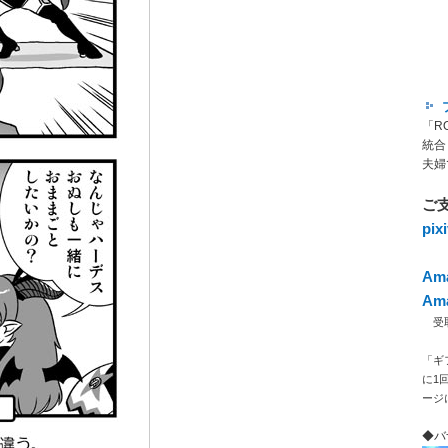
「R
統合
夫婦
ご
pi
Am
Am
受取人
「ギ
に1
ージ
◆バ