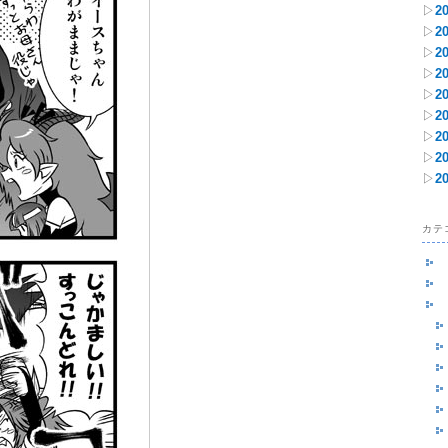
▷
2
▷
2
▷
2
▷
2
▷
2
▷
2
▷
2
▷
2
▷
2
カテ