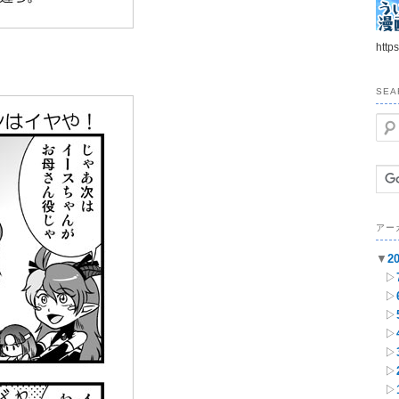
https
SEA
検
索
アー
▼
2
▷
▷
▷
▷
▷
▷
▷