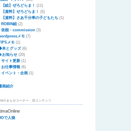
【絵】ぜろどらま！
(11)
【資料】ぜろどらま！
(5)
【資料】さあ千分率の子どもたち
(1)
ROBIN絵
(2)
依頼・commission
(3)
wordpressメモ
(7)
TIPSメモ
(1)
◆本とグッズ
(6)
★お知らせ
(20)
サイト更新
(1)
お仕事情報
(6)
イベント・企画
(1)
漫画紹介
BINのまんがコーナー 旧コンテンツ
timaOnline
UOで人狼