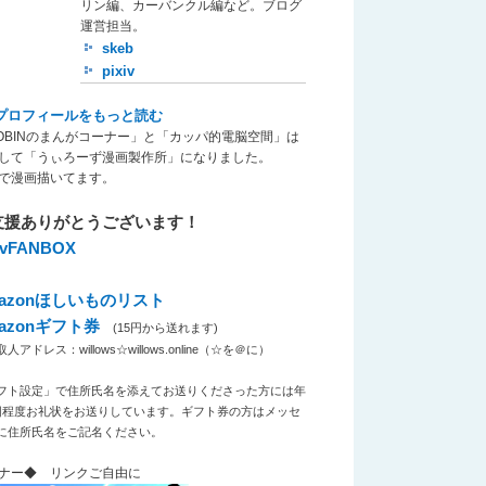
リン編、カーバンクル編など。ブログ
運営担当。
skeb
pixiv
プロフィールをもっと読む
OBINのまんがコーナー」と「カッパ的電脳空間」は
して「うぃろーず漫画製作所」になりました。
で漫画描いてます。
支援ありがとうございます！
xivFANBOX
azonほしいものリスト
azonギフト券
(15円から送れます)
アドレス：willows☆willows.online（☆を＠に）
フト設定」で住所氏名を添えてお送りくださった方には年
回程度お礼状をお送りしています。ギフト券の方はメッセ
に住所氏名をご記名ください。
ナー◆ リンクご自由に