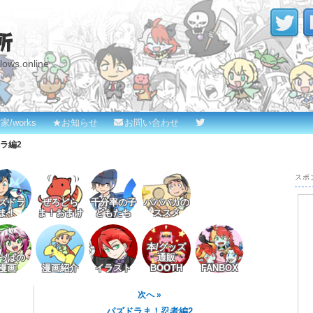
所
s.online
家/works
★お知らせ
お問い合わせ
ラ編2
スポ
ズドラ
ぜろどら
千分率の子
パパバカの
ま！
ま！おまけ
どもたち
ススメ
本/グッズ
っぱの
通販
漫画
漫画紹介
イラスト
BOOTH
FANBOX
次へ »
パズドラま！忍者編2