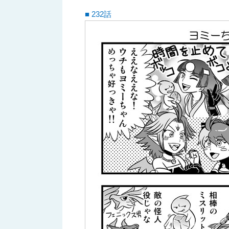
■ 232話