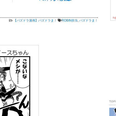
10,182 views
【パズドラ漫画】パズドラま！
ROBIN担当
,
パズドラま！
TOP