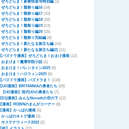
ぜろどらま！新春快楽号特別編
(2)
ぜろどらま！龍祭り編16
(14)
ぜろどらま！龍祭り編17
(10)
ぜろどらま！龍祭り編18
(10)
ぜろどらま！龍祭り編19
(13)
ぜろどらま！龍祭り編20
(15)
ぜろどらま！龍祭り完結編
(4)
ぜろどらま！新たなる旅立ち編
(14)
ぜろどらま！新たなる旅立ち編(2)
(11)
【パズドラ漫画】ぜろどらま！おまけ漫画
(12)
おまけま！魔導学院小話
(1)
おまけま！バレンタイン2025
(5)
おまけま！ハロウィン2025
(6)
【パズドラ漫画】パズドラま！
(119)
【UO漫画】BRITANNIAの勇者たち
(20)
【UO漫画】現代UOの勇者たち
(7)
【EQ漫画】みんなNorrathの空の下
(12)
【漫画】ROBINのまんがコーナー
(9)
【漫画】かっぱの漫画
(5)
かっぱのネトゲ漫画
(3)
サステナウィーク2022
(2)
【絵】イラスト
(22)