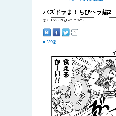
へ
パズドラま！ちびヘラ編2
移
2017/06/13
2017/09/25
動
6
■ 230話