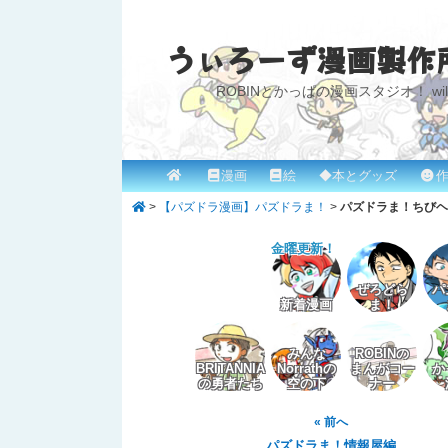
うぃろーず漫画製作
ROBINとかっぱの漫画スタジオ！ willow
メ
漫画
絵
◆本とグッズ
作
メ
イ
>
【パズドラ漫画】パズドラま！
>
パズドラま！ちびヘ
イ
ン
メ
金曜更新！
ン
ニ
コ
ぜろどら
パ
ュ
新着漫画
ま！
ー
ン
みんな
ROBINの
テ
BRITANNIA
Norrathの
まんがコー
か
の勇者たち
空の下
ナー
ン
« 前へ
ツ
パズドラま！情報屋編