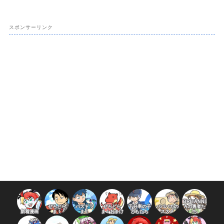
スポンサーリンク
BRITANNI
ぜろどら
パズドラ
ぜろどら
千分率の子
パパバカの
Aの勇者た
新着漫画
ま！
ま！
ま！おまけ
どもたち
ススメ
ち