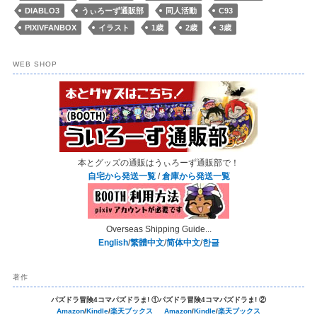
DIABLO3
うぃろーず通販部
同人活動
C93
PIXIVFANBOX
イラスト
1歳
2歳
3歳
WEB SHOP
本とグッズの通販はうぃろーず通販部で！
自宅から発送一覧
/
倉庫から発送一覧
Overseas Shipping Guide...
English
/
繁體中文
/
简体中文
/
한글
著作
パズドラ冒険4コマパズドラま! ①
パズドラ冒険4コマパズドラま! ②
Amazon
/
Kindle
/
楽天ブックス
Amazon
/
Kindle
/
楽天ブックス