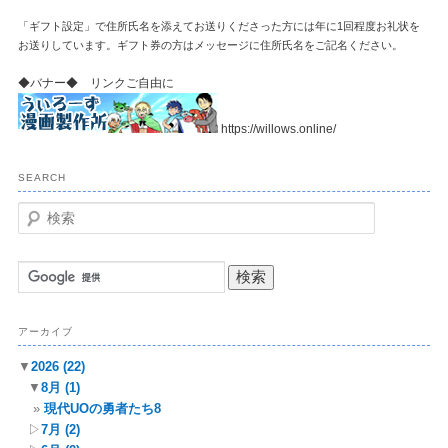
「ギフト設定」で住所氏名を添えてお送りくださった方には年に1回程度お礼状を
お送りしています。ギフト券の方はメッセージに住所氏名をご記名ください。
◆バナー◆ リンクご自由に
https://willows.online/
SEARCH
検
索
アーカイブ
▼
2026
(22)
▼
8月
(1)
現代UOの勇者たち8
▷
7月
(2)