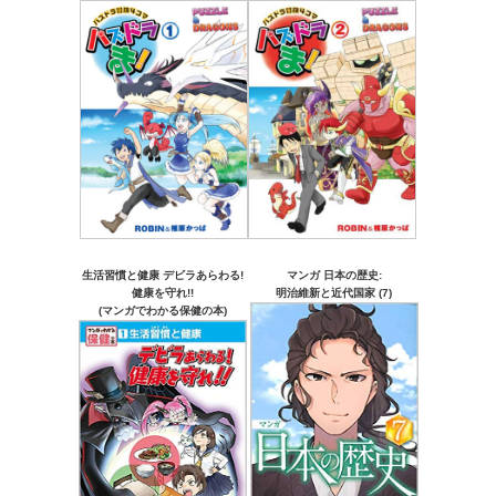
生活習慣と健康 デビラあらわる!
マンガ 日本の歴史:
健康を守れ!!
明治維新と近代国家 (7)
(マンガでわかる保健の本)