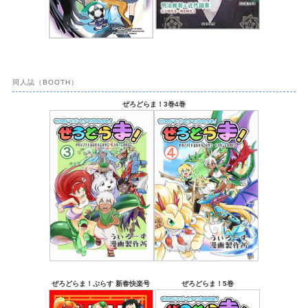
同人誌（BOOTH）
ぜろどらま！3巻4巻
ぜろどらま！ぷらす 新春快楽号
ぜろどらま！5巻