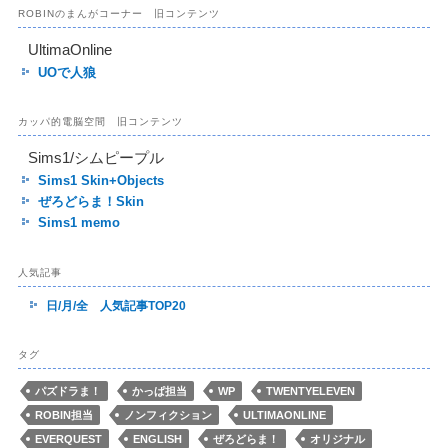
ROBINのまんがコーナー 旧コンテンツ
UltimaOnline
UOで人狼
カッパ的電脳空間 旧コンテンツ
Sims1/シムピープル
Sims1 Skin+Objects
ぜろどらま！Skin
Sims1 memo
人気記事
日/月/全 人気記事TOP20
タグ
パズドラま！
かっぱ担当
WP
TWENTYELEVEN
ROBIN担当
ノンフィクション
ULTIMAONLINE
EVERQUEST
ENGLISH
ぜろどらま！
オリジナル