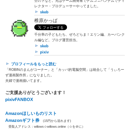
空の下など。元はゲーム開発者でナムコ→バンナムでディ
レクター・プロデューサーやってました。
skeb
椎原かっぱ
千分率の子どもたち、ぜろどらま！エリン編、カーバンク
ル編など。ブログ運営担当。
skeb
pixiv
プロフィールをもっと読む
「ROBINのまんがコーナー」と「カッパ的電脳空間」は統合して「うぃろー
ず漫画製作所」になりました。
夫婦で漫画描いてます。
ご支援ありがとうございます！
pixivFANBOX
Amazonほしいものリスト
Amazonギフト券
(15円から送れます)
受取人アドレス：willows☆willows.online（☆を＠に）