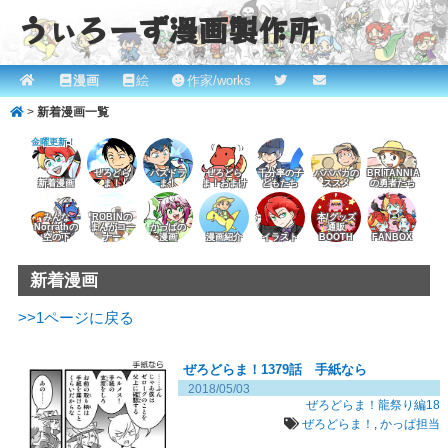
うぃろーず漫画製作所
メ
漫画
絵
作家/works
メ
ROBINとかっぱの漫画スタジオ！ willows.online
イ
>
新着漫画一覧
イ
ン
金曜更新！
メ
ン
ニ
ぜろどら
パズドラ
ぜろどら
千分率の子
パパバカの
BRITANNIA
新着漫画
ま！
ま！
ま！おまけ
どもたち
ススメ
の勇者たち
コ
ュ
みんな
ROBINの
本/グッズ
ー
Norrathの
まんがコー
かっぱの
通販
ン
空の下
ナー
漫画
漫画紹介
イラスト
BOOTH
FANBOX
テ
新着漫画
ン
>>1ページに戻る
ツ
ぜろどらま！1379話 手紙なら
へ
2018/05/03
ぜろどらま！龍祭り編18
移
ぜろどらま！
,
かっぱ担当